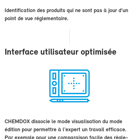
Iden­ti­fi­ca­tion des pro­duits qui ne sont pas à jour d’un
point de vue ré­gle­men­taire.
In­ter­face uti­li­sa­teur op­ti­mi­sée
CHEM­DOX dis­so­cie le mode vi­sua­li­sa­tion du mode
édi­tion pour per­mettre à l'ex­pert un tra­vail ef­fi­cace.
Par exemple pour une com­pa­rai­son fa­cile des rè­gle­