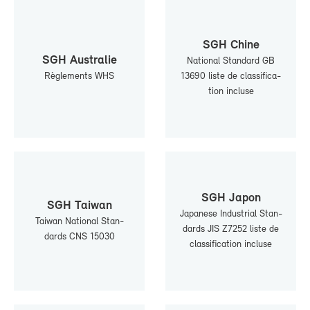
SGH Chine
SGH Aus­tra­lie
Na­tio­nal Stan­dard GB
Rè­gle­ments WHS
13690 liste de clas­si­fi­ca­
tion in­cluse
SGH Ja­pon
SGH Tai­wan
Ja­pa­nese In­dus­trial Stan­
Tai­wan Na­tio­nal Stan­
dards JIS Z7252 liste de
dards CNS 15030
clas­si­fi­ca­tion in­cluse