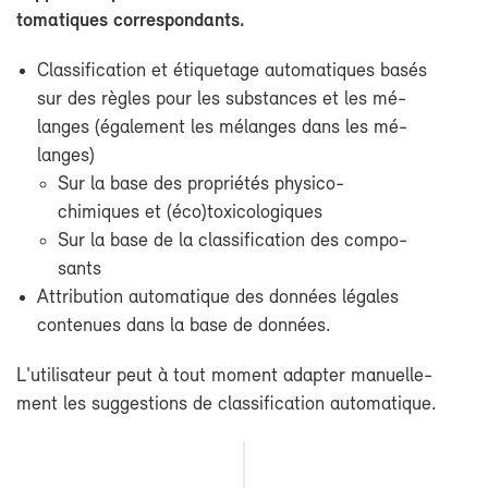
to­ma­tiques
cor­res­pon­dants.
Clas­si­fi­ca­tion et éti­que­tage au­to­ma­tiques ba­sés
sur des règles pour les sub­stances et les mé­
langes (éga­le­ment les mé­langes dans les mé­
langes)
Sur la base des pro­prié­tés physico-​
chimiques et (éco)toxi­co­lo­giques
Sur la base de la clas­si­fi­ca­tion des com­po­
sants
At­tri­bu­tion au­to­ma­tique des don­nées lé­gales
conte­nues dans la base de don­nées.
L'uti­li­sa­teur peut à tout mo­ment adap­ter ma­nuel­le­
ment les sug­ges­tions de clas­si­fi­ca­tion au­to­ma­tique.