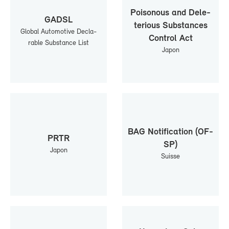
Poi­so­nous and De­le­
GAD­SL
te­rious Sub­stances
Glo­bal Au­to­mo­tive De­cla­
Control Act
rable Sub­stance List
Ja­pon
BAG No­ti­fi­ca­tion (OF­
PR­TR
SP)
Ja­pon
Suisse