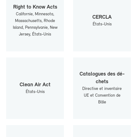
Right to Know Acts
Ca­li­for­nie, Min­ne­so­ta,
CER­CLA
Mas­sa­chu­setts, Rhode
États-​Unis
Is­land, Penn­syl­va­nie, New
Jer­sey, États-​Unis
Ca­ta­logues des dé­
chets
Clean Air Act
Di­rec­tive et in­ven­taire
États-​Unis
UE et Conven­tion de
Bâle