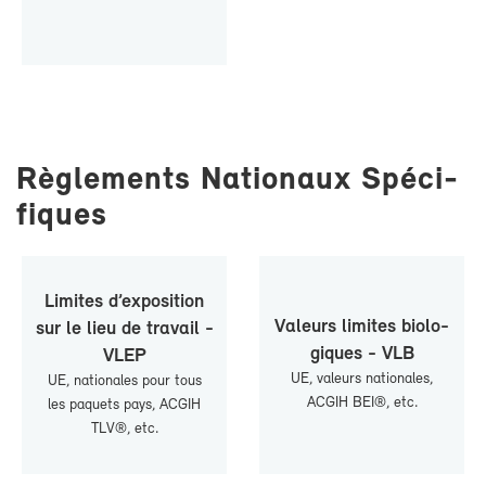
Rè­gle­ments Na­tio­naux Spé­ci­
fiques
Li­mites d’ex­po­si­tion
Va­leurs li­mites bio­lo­
sur le lieu de tra­vail -
giques - VLB
VLEP
UE, va­leurs na­tio­nales,
UE, na­tio­nales pour tous
AC­GIH BEI®, etc.
les pa­quets pays, AC­GIH
TLV®, etc.