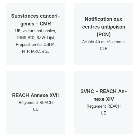
Sub­stances can­cé­ri­
No­ti­fi­ca­tion aux
gènes - CMR
centres an­ti­poi­son
UE, va­leurs na­tio­nales,
(PCN)
TRGS 910, SZW-​Lijst,
Ar­ticle 45 du rè­gle­ment
Pro­po­si­tion 65, OSHA,
CLP
NTP, IARC, etc.
SVHC - REACH An­
REACH An­nexe XVII
nexe XIV
Rè­gle­ment REACH
Rè­gle­ment REACH
UE
UE