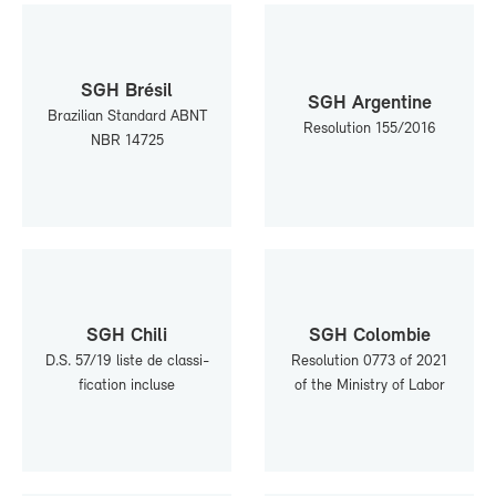
SGH Bré­sil
SGH Ar­gen­tine
Bra­zi­lian Stan­dard ABNT
Re­so­lu­tion 155/2016
NBR 14725
SGH Chi­li
SGH Co­lom­bie
D.S. 57/19 liste de clas­si­
Re­so­lu­tion 0773 of 2021
fi­ca­tion in­cluse
of the Mi­nis­try of La­bor