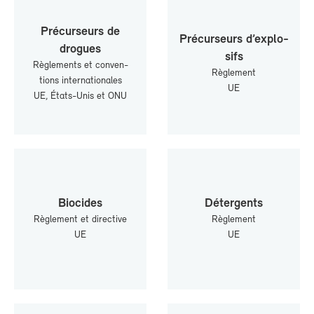
Pré­cur­seurs de
Pré­cur­seurs d’ex­plo­
drogues
sifs
Rè­gle­ments et conven­
Rè­gle­ment
tions in­ter­na­tio­nales
UE
UE, États-​Unis et ONU
Bio­cides
Dé­ter­gents
Rè­gle­ment et di­rec­tive
Rè­gle­ment
UE
UE