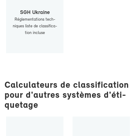
SGH Ukraine
Ré­gle­men­ta­tions tech­
niques liste de clas­si­fi­ca­
tion in­cluse
Cal­cu­la­teurs de clas­si­fi­ca­tion
pour d'autres sys­tèmes d'éti­
que­tage