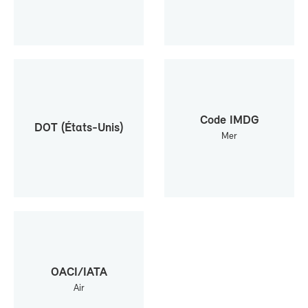
Code IMDG
DOT (États-​Unis)
Mer
OA­CI/IA­TA
Air