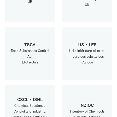
UE
UE
TS­CA
LIS / LES
Toxic Sub­stances Control
Liste in­té­rieure et ex­té­
Act
rieure des sub­stances
États-​Unis
Ca­na­da
CS­CL / ISHL
NZIOC
Che­mi­cal Sub­stance
Control and In­dus­trial
In­ven­to­ry of Che­mi­cals