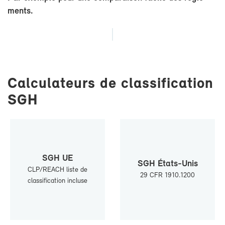
ments.
Cal­cu­la­teurs de clas­si­fi­ca­tion
SGH
SGH UE
SGH États-​Unis
CLP/REACH liste de
29 CFR 1910.1200
clas­si­fi­ca­tion in­cluse