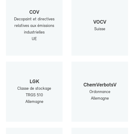
COV
De­co­paint et di­rec­tives
VOCV
re­la­tives aux émis­sions
Suisse
in­dus­trielles
UE
LGK
Chem­Ver­botsV
Classe de sto­ckage
Or­don­nance
TRGS 510
Al­le­magne
Al­le­magne