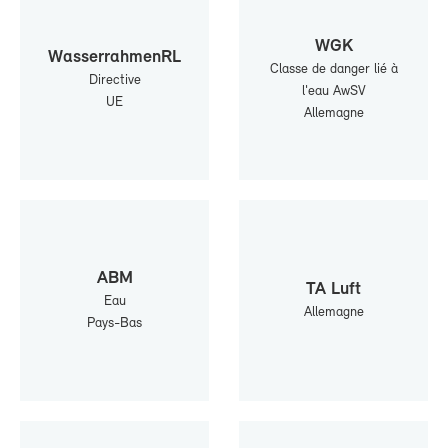
WGK
Was­ser­rah­menRL
Classe de dan­ger lié à
Di­rec­tive
l'eau AwSV
UE
Al­le­magne
ABM
TA Luft
Eau
Al­le­magne
Pays-​Bas