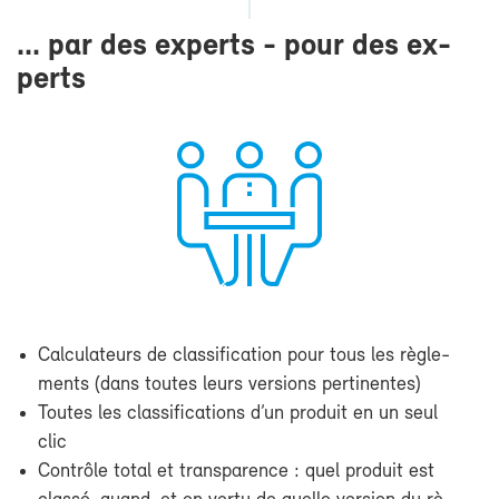
... par des ex­perts - pour des ex­
perts
Cal­cu­la­teurs de clas­si­fi­ca­tion pour tous les rè­gle­
ments (dans toutes leurs ver­sions per­ti­nentes)
Toutes les clas­si­fi­ca­tions d’un pro­duit en un seul
clic
Contrôle to­tal et trans­pa­rence : quel pro­duit est