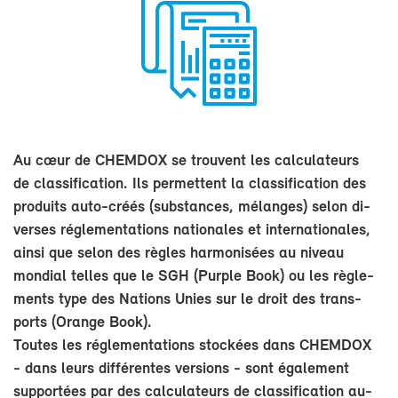
Au cœur de CHEM­DOX se trouvent les cal­cu­la­teurs
de clas­si­fi­ca­tion. Ils per­mettent la clas­si­fi­ca­tion des
pro­duits auto-​créés (sub­stances, mé­langes) se­lon di­
verses ré­gle­men­ta­tions na­tio­nales et in­ter­na­tio­nales,
ain­si que se­lon des règles har­mo­ni­sées au ni­veau
mon­dial telles que le SGH (Purple Book) ou les rè­gle­
ments type des Na­tions Unies sur le droit des trans­
ports (Orange Book).
Toutes les ré­gle­men­ta­tions sto­ckées dans CHEM­DOX
- dans leurs dif­fé­rentes ver­sions - sont éga­le­ment
sup­por­tées par des cal­cu­la­teurs de clas­si­fi­ca­tion au­