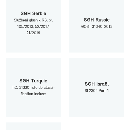
SGH Ser­bie
SGH Rus­sie
Službeni glas­nik RS, br.
105/2013, 52/2017,
GOST 31340-2013
21/2019
SGH Tur­quie
SGH Israël
T.C. 31330 liste de clas­si­
SI 2302 Part 1
fi­ca­tion in­cluse