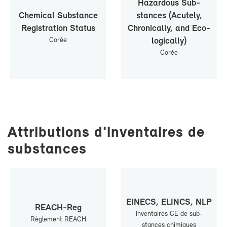
Ha­zar­dous Sub­
Che­mi­cal Sub­stance
stances (Acu­te­ly,
Re­gis­tra­tion Sta­tus
Chro­ni­cal­ly, and Eco­
Co­rée
lo­gi­cal­ly)
Co­rée
At­tri­bu­tions d'in­ven­taires de
sub­stances
EI­NECS, ELINCS, NLP
REACH-​Reg
In­ven­taires CE de sub­
Rè­gle­ment REACH
stances chi­miques