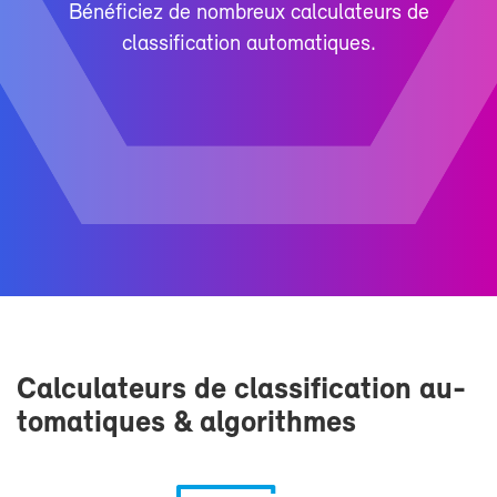
Bé­né­fi­ciez de nom­breux cal­cu­la­teurs de
clas­si­fi­ca­tion au­to­ma­tiques.
Cal­cu­la­teurs de clas­si­fi­ca­tion au­
to­ma­tiques & al­go­rithmes