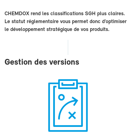
CHEM­DOX rend les clas­si­fi­ca­tions SGH plus claires.
Le sta­tut ré­gle­men­taire vous per­met donc d’op­ti­mi­ser
le dé­ve­lop­pe­ment stra­té­gique de vos pro­duits.
Ges­tion des ver­sions