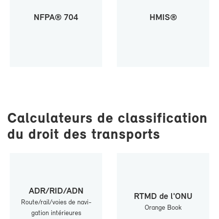
NF­PA® 704
HMIS®
Cal­cu­la­teurs de clas­si­fi­ca­tion
du droit des trans­ports
ADR/RID/ADN
RTMD de l'ONU
Route/rail/voies de na­vi­
Orange Book
ga­tion in­té­rieures