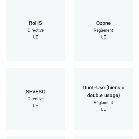
RoHS
Ozone
Di­rec­tive
Rè­gle­ment
UE
UE
Dual-​Use (biens à
SE­VE­SO
double usage)
Di­rec­tive
Rè­gle­ment
UE
UE