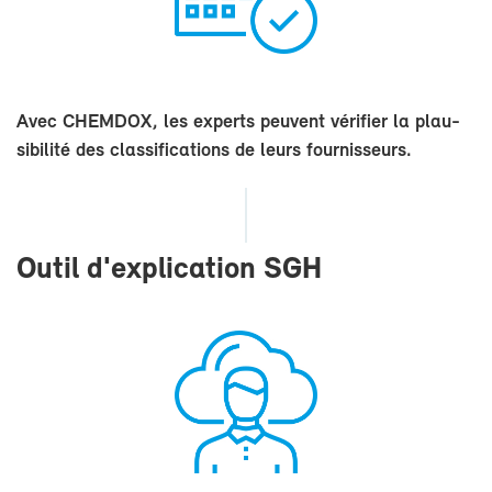
Avec CHEM­DOX, les ex­perts peuvent vé­ri­fier la plau­
si­bi­li­té des clas­si­fi­ca­tions de leurs four­nis­seurs.
Ou­til d'ex­pli­ca­tion SGH