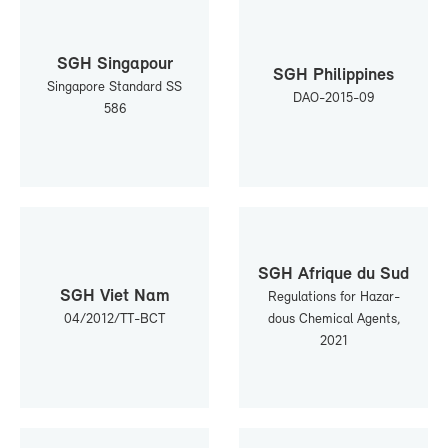
SGH Sin­ga­pour
SGH Phi­lip­pines
Sin­ga­pore Stan­dard SS
DAO-​2015-09
586
SGH Afrique du Sud
SGH Viet Nam
Re­gu­la­tions for Ha­zar­
04/2012/TT-​BCT
dous Che­mi­cal Agents,
2021