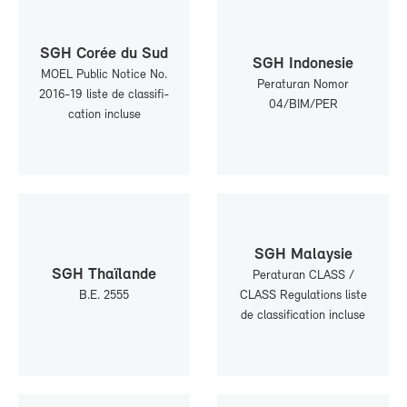
SGH Co­rée du Sud
SGH In­do­ne­sie
MOEL Pu­blic No­tice No.
Per­atu­ran No­mor
2016-19 liste de clas­si­fi­
04/BIM/PER
ca­tion in­cluse
SGH Ma­lay­sie
SGH Thaï­lande
Per­atu­ran CLASS /
B.E. 2555
CLASS Re­gu­la­tions liste
de clas­si­fi­ca­tion in­cluse