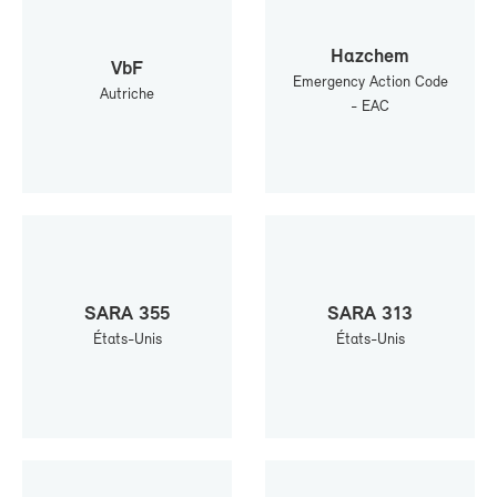
Haz­chem
VbF
Emer­gen­cy Ac­tion Code
Au­triche
- EAC
SA­RA 355
SA­RA 313
États-​Unis
États-​Unis