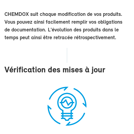
CHEM­DOX suit chaque mo­di­fi­ca­tion de vos pro­duits.
Vous pou­vez ain­si fa­ci­le­ment rem­plir vos obli­ga­tions
de do­cu­men­ta­tion. L'évo­lu­tion des pro­duits dans le
temps peut ain­si être re­tra­cée ré­tros­pec­ti­ve­ment.
Vé­ri­fi­ca­tion des mises à jour