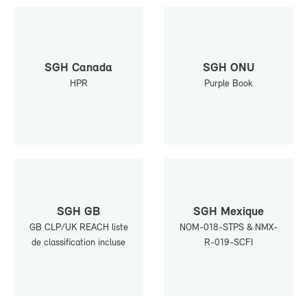
SGH Ca­na­da
SGH ONU
HPR
Purple Book
SGH GB
SGH Mexique
GB CLP/UK REACH liste
NOM-​018-​STPS & NMX-​
de clas­si­fi­ca­tion in­cluse
R-019-​SCFI