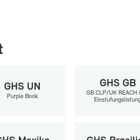
t
GHS GB
GHS UN
GB CLP/UK REACH i
Purple Book
Ein­stu­fungs­lis­tun