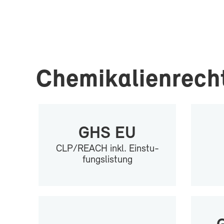
Che­mi­ka­li­en­rech
GHS EU
CLP/REACH inkl. Ein­stu­
fungs­lis­tung