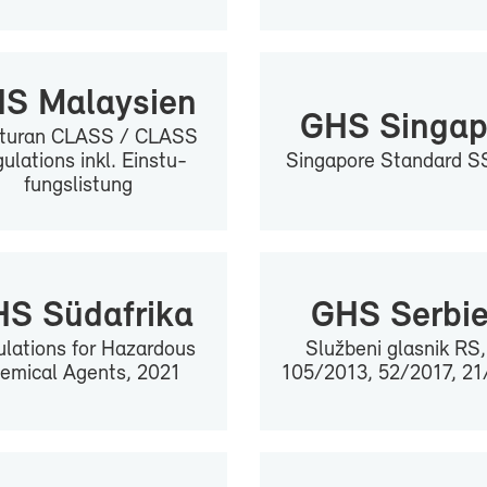
S Ma­lay­si­en
GHS Sin­ga­
a­tur­an CLASS / CLASS
u­la­ti­ons inkl. Ein­stu­
Sin­ga­po­re Stan­dard 
fungs­lis­tung
S Süd­afri­ka
GHS Ser­bi­
­la­ti­ons for Ha­zar­dous
Službeni glas­nik RS,
e­mi­cal Agents, 2021
105/2013, 52/2017, 2