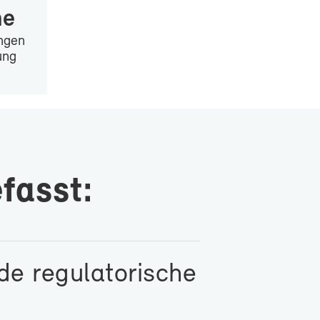
ne
n­gen
tung
­fasst:
e re­gu­la­to­ri­sche