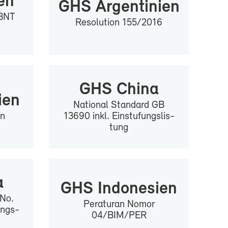
­en
GHS Ar­gen­ti­ni­en
AB­NT
Re­so­lu­ti­on 155/2016
GHS Chi­na
­en
Na­tio­nal Stan­dard GB
en
13690 inkl. Ein­stu­fungs­lis­
tung
a
GHS In­do­ne­si­en
 No.
Pe­ra­tur­an No­mor
ungs­
04/BIM/PER