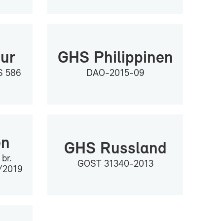
pur
GHS Phil­ip­pi­nen
SS 586
DAO-​2015-09
en
GHS Russ­land
 br.
GOST 31340-2013
1/2019