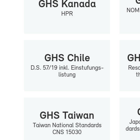
G
GHS Ka­na­da
NOM-
HPR
GHS Chi­le
GH
D.S. 57/19 inkl. Ein­stu­fungs­
Re­so
lis­tung
t
GHS Tai­wan
Ja­pa
Tai­wan Na­tio­nal Stan­dards
dards
CNS 15030