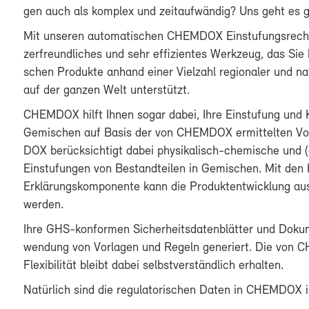
gen auch als kom­plex und zeit­auf­wän­dig? Uns geht es g
Mit un­se­ren au­to­ma­ti­schen CHEM­DOX Ein­stu­fungs­rech­
zer­freund­li­ches und sehr ef­fi­zi­en­tes Werk­zeug, das Sie 
schen Pro­duk­te an­hand ei­ner Viel­zahl re­gio­na­ler und 
auf der gan­zen Welt un­ter­stützt.
CHEM­DOX hilft Ih­nen so­gar da­bei, Ih­re Ein­stu­fung und
Ge­mi­schen auf Ba­sis der von CHEM­DOX er­mit­tel­ten Vo
DOX be­rück­sich­tigt da­bei physikalisch-​chemische und (ök
Ein­stu­fun­gen von Be­stand­tei­len in Ge­mi­schen. Mit den 
Erklärungskomponente kann die Pro­dukt­ent­wick­lung aus re­
wer­den.
Ih­re GHS-​konformen Si­cher­heits­da­ten­blät­ter und Do­ku
wen­dung von Vor­la­gen und Re­geln ge­ne­riert. Die von C
Fle­xi­bi­li­tät bleibt da­bei selbst­ver­ständ­lich er­hal­ten.
Na­tür­lich sind die re­gu­la­to­ri­schen Da­ten in CHEM­DO