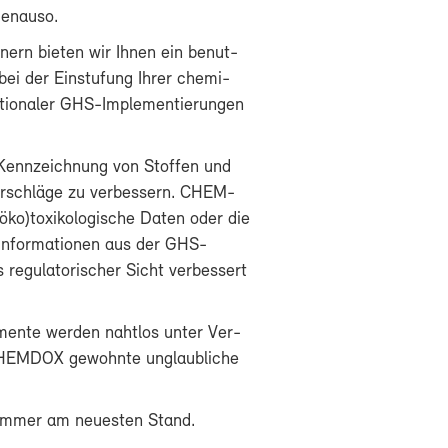
e­nau­so.
nern bie­ten wir Ih­nen ein be­nut­
bei der Ein­stu­fung Ih­rer che­mi­
na­tio­na­ler GHS-​Implementierungen
 Kenn­zeich­nung von Stof­fen und
r­schlä­ge zu ver­bes­sern. CHEM­
o)to­xi­ko­lo­gi­sche Da­ten oder die
In­for­ma­tio­nen aus der GHS-​
gu­la­to­ri­scher Sicht ver­bes­sert
­men­te wer­den naht­los un­ter Ver­
HEM­DOX ge­wohn­te un­glaub­li­che
X im­mer am neu­es­ten Stand.