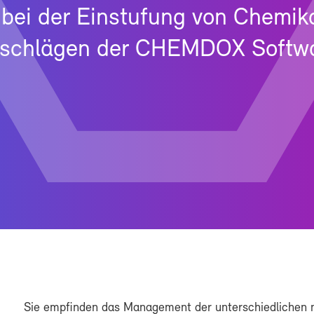
bei der Ein­stu­fung von Che­mi­ka
­schlä­gen der CHEM­DOX Soft­w
Sie emp­fin­den das Ma­nage­ment der un­ter­schied­li­chen n