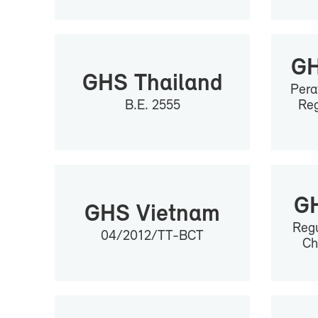
GH
GHS Thai­land
Pe­r
B.E. 2555
Re­g
GH
GHS Viet­nam
Re­gu
04/2012/TT-​BCT
Ch