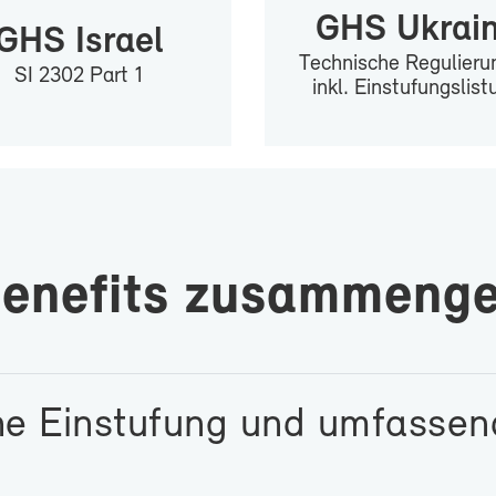
GHS Ukrai­
GHS Is­ra­el
Tech­ni­sche Re­gu­lie­ru
SI 2302 Part 1
inkl. Ein­stu­fungs­lis­
Be­ne­fits zu­sam­men­ge
he Ein­stu­fung und um­fas­sen­d