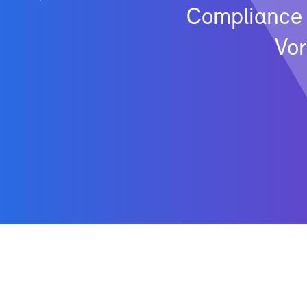
Com­pli­ance 
Vor