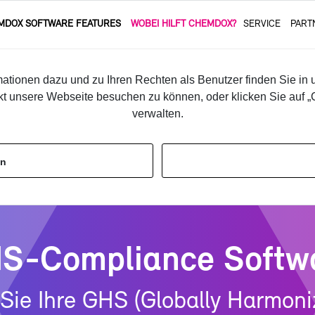
­DOX SOFT­WARE FEA­TURES
WO­BEI HILFT CHEM­DOX?
SER­VICE
PART
er­heits­da­ten­blatt (SDB) Über­set­zung
Ge­fahr­stof­f­eti­ket­ten
ationen dazu und zu Ihren Rechten als Benutzer finden Sie in 
kt unsere Webseite besuchen zu können, oder klicken Sie auf „C
ce
verwalten.
en
S-​Compliance Soft­w
Sie Ih­re GHS (Glo­bal­ly Har­mo­n