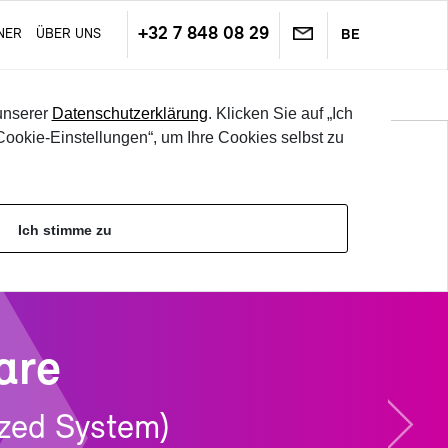
+32 7 848 08 29
­NER
ÜBER UNS
BE
GHS-​Compliance
Si­cher­heits­da­ten­blatt (SDB) Ver­sand
Nächs­
unserer
Datenschutzerklärung
. Klicken Sie auf „Ich
tes
ookie-Einstellungen“, um Ihre Cookies selbst zu
SELBST TES­TEN
LOG­IN
Ich stimme zu
are
i­zed Sys­tem)