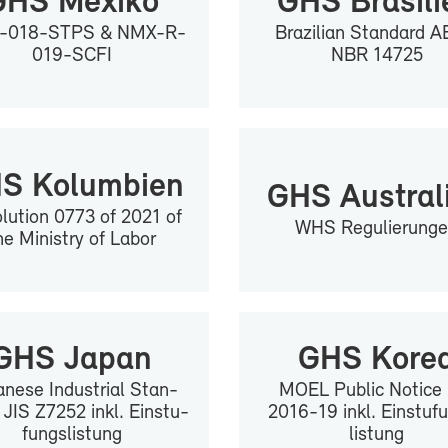
HS Me­xi­ko
GHS Bra­si­li
​018-​STPS & NMX-​R-
Bra­zi­li­an Stan­dard 
019-​SCFI
NBR 14725
S Ko­lum­bi­en
GHS Aus­tra­li
­lu­ti­on 0773 of 2021 of
WHS Re­gu­lie­run­g
he Mi­nis­try of La­bor
GHS Ja­pan
GHS Ko­re
­ne­se In­dus­tri­al Stan­
MO­EL Pu­blic No­tice
 JIS Z7252 inkl. Ein­stu­
2016-19 inkl. Ein­stu­f
fungs­lis­tung
lis­tung