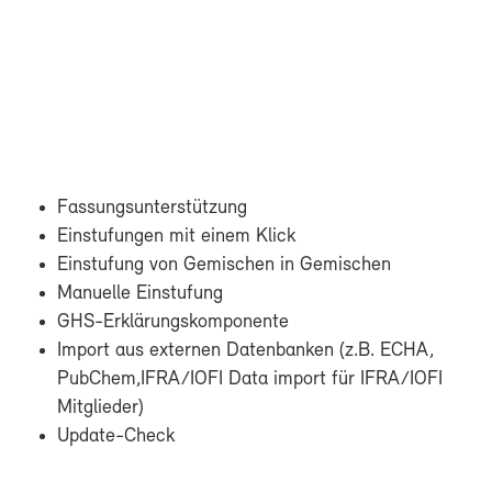
Fas­sungs­un­ter­stüt­zung
Ein­stu­fun­gen mit ei­nem Klick
Ein­stu­fung von Ge­mi­schen in Ge­mi­schen
Ma­nu­el­le Ein­stu­fung
GHS-​Erklärungskomponente
Im­port aus ex­ter­nen Da­ten­ban­ken (z.B. ECHA,
Pub­Chem,IF­RA/IO­FI Da­ta im­port für IF­RA/IO­FI
Mit­glie­der)
Update-​Check