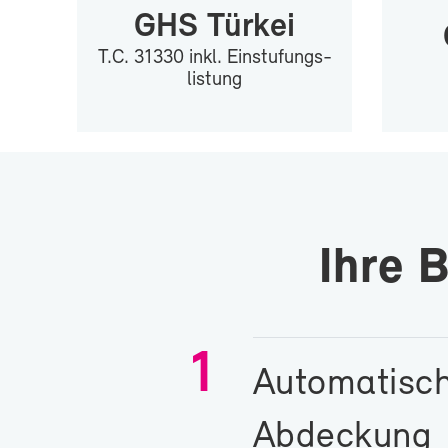
GHS Tür­kei
T.C. 31330 inkl. Ein­stu­fungs­
lis­tung
Ih­re 
1
Au­to­ma­ti­sc
Ab­de­ckung