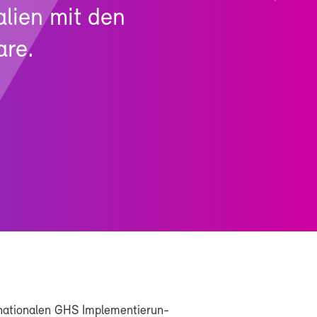
­li­en mit den
are.
a­tio­na­len GHS Im­ple­men­tie­run­