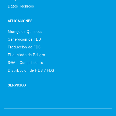
Da­tos Téc­ni­cos
APLI­CA­CIO­NES
Ma­ne­jo de Quí­mi­cos
Ge­ne­ra­ción de FDS
Tra­duc­ción de FDS
Eti­que­ta­do de Pe­li­gro
SGA - Cum­pli­mien­to
Dis­tri­bu­ción de HDS / FDS
SER­VI­CIOS