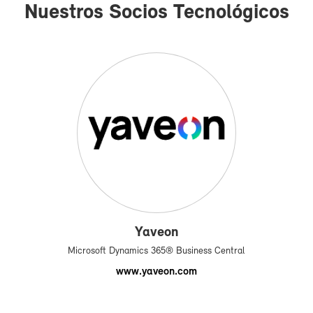
Nues­tros So­cios Tec­no­ló­gi­cos
Ya­veon
Mi­cro­soft Dy­na­mics 365® Bu­si­ness Cen­tral
www.ya­veon.com