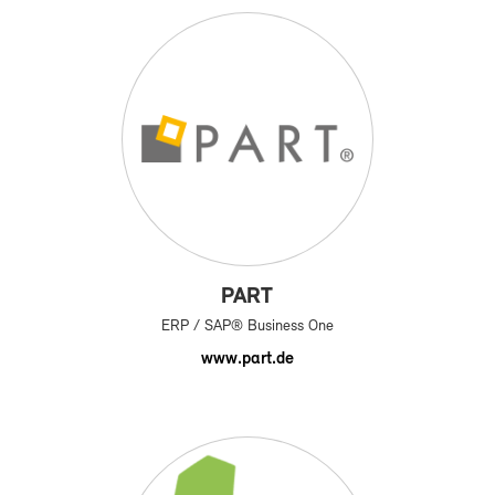
PART
ERP / SAP® Bu­si­ness One
www.part.de