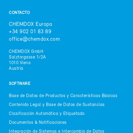
CON­TAC­TO
CHEM­DOX Eu­ro­pa
+34 902 01 83 89
of­fi­ce@chem­dox.com
CHEM­DOX GmbH
Salz­tor­gas­se 1/2A
1010 Vie­na
Aus­tria
SOFT­WA­RE
Ba­se de Da­tos de Pro­duc­tos y Ca­rac­te­rís­ti­cas Bá­si­cas
Con­te­ni­do Le­gal y Ba­se de Da­tos de Sus­tan­cias
Cla­si­fi­ca­ción Au­to­má­ti­ca y Eti­que­ta­do
Do­cu­men­tos & No­ti­fi­ca­cio­nes
In­te­gra­ción de Sis­te­mas e In­ter­cam­bio de Da­tos