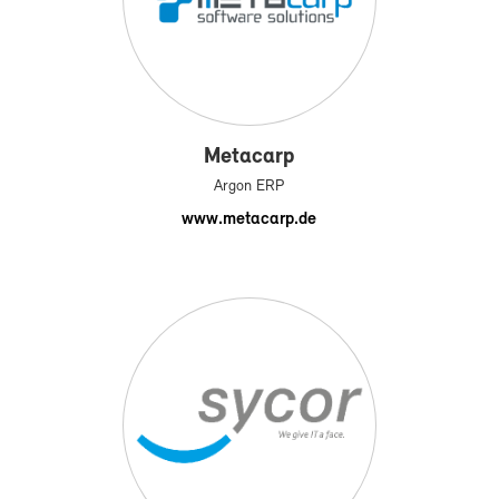
Me­ta­carp
Ar­gon ERP
www.me­ta­carp.de