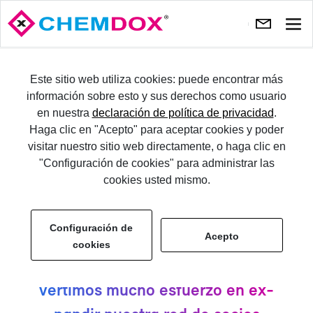
Most
nave
PRUÉ­BE­LO
Este sitio web utiliza cookies: puede encontrar más
información sobre esto y sus derechos como usuario
en nuestra
declaración de política de privacidad
.
AC­CE­SO
Haga clic en "Acepto" para aceptar cookies y poder
visitar nuestro sitio web directamente, o haga clic en
So­cio
"Configuración de cookies" para administrar las
cookies usted mismo.
El me­jor so­cio es aquel que es­tá
Configuración de
Acepto
más cer­ca y es com­pe­ten­te. Es
cookies
por es­to que en CHEM­DOX in­
ver­ti­mos mu­cho es­fuer­zo en ex­