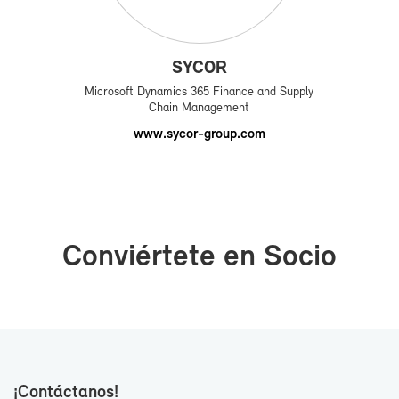
SY­COR
Mi­cro­soft Dy­na­mics 365 Fi­nan­ce and Supply
Chain Ma­na­ge­ment
www.sycor-​group.com
Con­viér­te­te en So­cio
¡Con­tác­ta­nos!