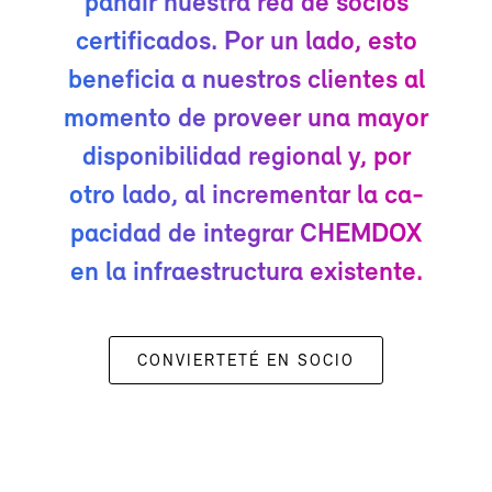
pan­dir nues­tra red de so­cios
cer­ti­fi­ca­dos. Por un la­do, es­to
be­ne­fi­cia a nues­tros clien­tes al
mo­men­to de pro­veer una ma­yor
dis­po­ni­bi­li­dad re­gio­nal y, por
otro la­do, al in­cre­men­tar la ca­
pa­ci­dad de in­te­grar CHEM­DOX
en la in­fra­es­truc­tu­ra exis­ten­te.
CON­VIER­TE­TÉ EN SO­CIO