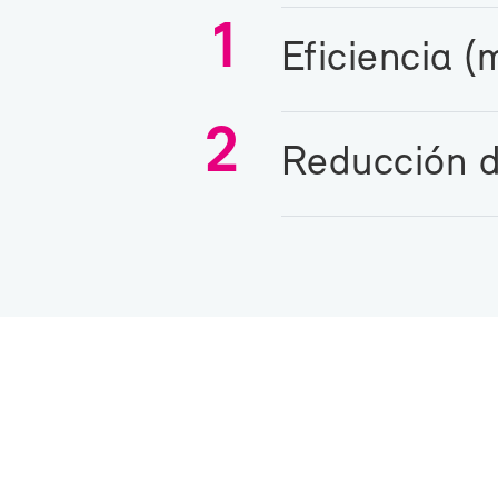
1
Efi­cien­cia (
2
Re­duc­ción de