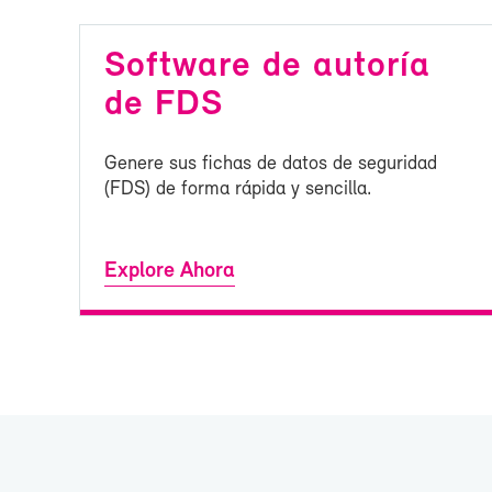
Soft­wa­re de au­to­ría
de FDS
Ge­ne­re sus fi­chas de da­tos de se­gu­ri­dad
(FDS) de for­ma rá­pi­da y sen­ci­lla.
Ex­plo­re Aho­ra