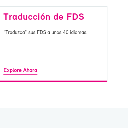
Tra­duc­ción de FDS
"Tra­duz­ca" sus FDS a unos 40 idio­mas.
Ex­plo­re Aho­ra