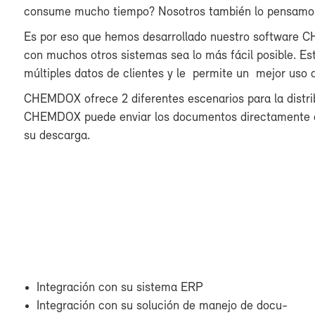
con­su­me mu­cho tiem­po? No­so­tros tam­bién lo pen­sa­mo
Es por eso que he­mos de­sa­rro­lla­do nues­tro soft­wa­re C
con mu­chos otros sis­te­mas sea lo más fá­cil po­si­ble. Es­t
múl­ti­ples da­tos de clien­tes y le per­mi­te un me­jor uso d
CHEM­DOX ofre­ce 2 di­fe­ren­tes es­ce­na­rios pa­ra la dis­tr
CHEM­DOX pue­de en­viar los do­cu­men­tos di­rec­ta­men­te a 
su des­car­ga.
In­te­gra­ción con su sis­te­ma ERP
In­te­gra­ción con su so­lu­ción de ma­ne­jo de do­cu­