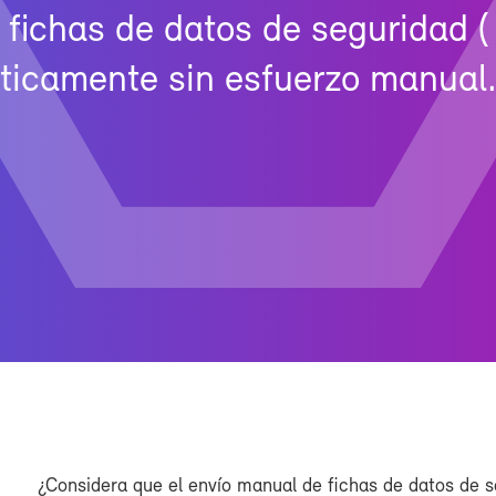
s fi­chas de da­tos de se­gu­ri­dad
ti­ca­men­te sin es­fuer­zo ma­nual
¿Con­si­de­ra que el en­vío ma­nual de fi­chas de da­tos de se