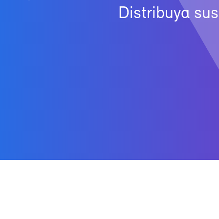
Dis­tri­bu­ya su