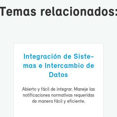
Te­mas re­la­cio­na­dos
In­te­gra­ción de Sis­te­
mas e In­ter­cam­bio de
Da­tos
Abier­to y fá­cil de in­te­grar. Ma­ne­je las
no­ti­fi­ca­cio­nes nor­ma­ti­vas re­que­ri­das
de ma­ne­ra fá­cil y efi­cien­te.