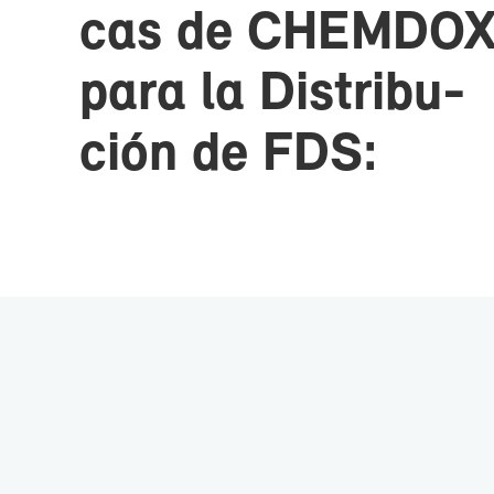
cas de CHEM­DO
pa­ra la Dis­tri­bu­
ción de FDS: