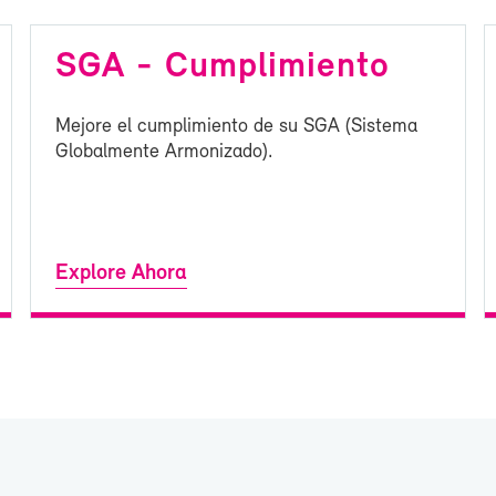
SGA - Cum­pli­mien­to
Me­jo­re el cum­pli­mien­to de su SGA (Sis­te­ma
Glo­bal­men­te Ar­mo­ni­za­do).
Ex­plo­re Aho­ra