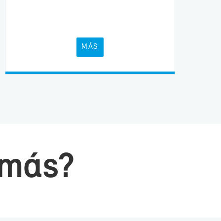
MÁS
r más?