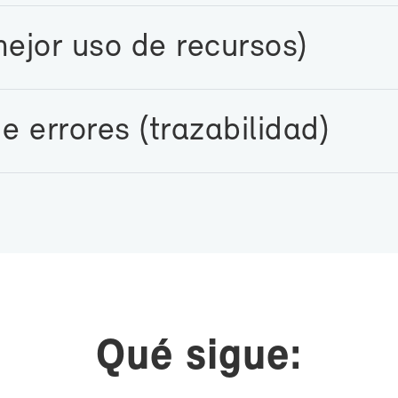
me­jor uso de re­cur­sos)
 erro­res (tra­za­bi­li­dad)
Qué si­gue: