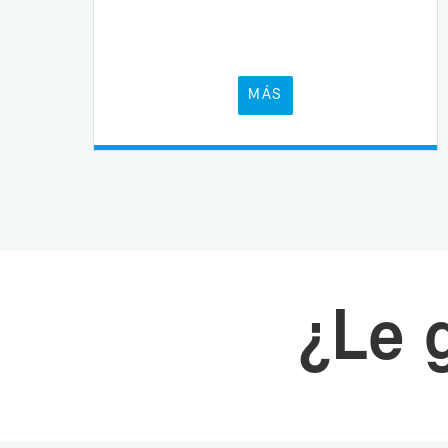
MÁS
¿Le g