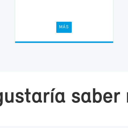
MÁS
us­ta­ría sa­be