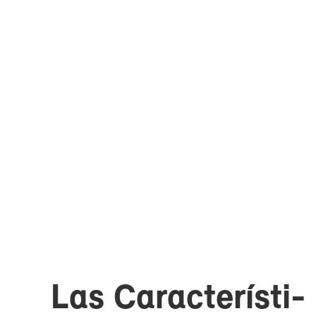
Las Ca­rac­te­rís­ti­