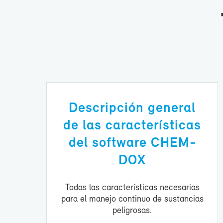
Des­crip­ción ge­ne­ral
de las ca­rac­te­rís­ti­cas
del soft­wa­re CHEM­
DOX
To­das las ca­rac­te­rís­ti­cas ne­ce­sa­rias
pa­ra el ma­ne­jo con­ti­nuo de sus­tan­cias
pe­li­gro­sas.