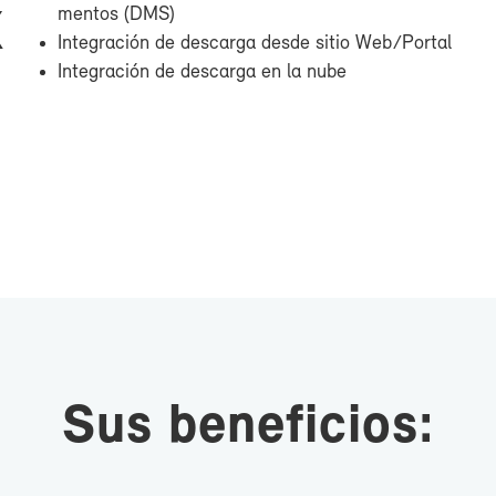
men­tos (DMS)
X
In­te­gra­ción de des­car­ga des­de si­tio Web/Por­tal
In­te­gra­ción de des­car­ga en la nu­be
Sus be­ne­fi­cios: