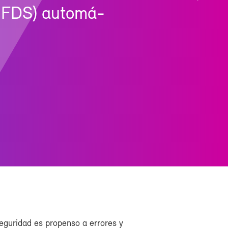
 ( FDS) au­to­má­
.
­gu­ri­dad es pro­pen­so a erro­res y