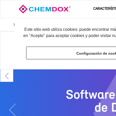
CA­RAC­TE­RÍS­
s de Da­tos de Se­gu­ri­dad - FDS
Tra­duc­ción de Fi­chas de Da­tos de
An­
Este sitio web utiliza cookies: puede encontrar 
te­
en "Acepto" para aceptar cookies y poder visitar n
Ini­cio
›
¿DÓN­DE AYU­DA CHEM­DOX?
›
rior
Configuración de coo
Soft­wa­re
de D