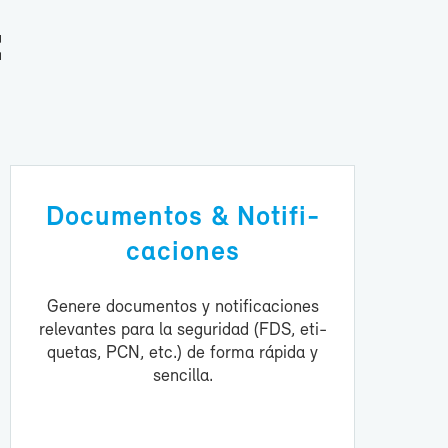
:
Do­cu­men­tos & No­ti­fi­
ca­cio­nes
Ge­ne­re do­cu­men­tos y no­ti­fi­ca­cio­nes
re­le­van­tes pa­ra la se­gu­ri­dad (FDS, eti­
que­tas, PCN, etc.) de for­ma rá­pi­da y
sen­ci­lla.