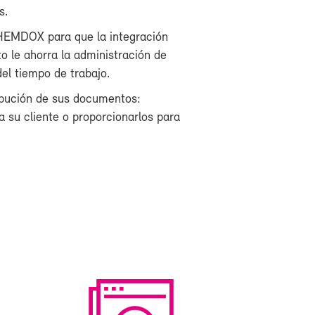
s.
HEM­DOX pa­ra que la in­te­gra­ción
o le aho­rra la ad­mi­nis­tra­ción de
el tiem­po de tra­ba­jo.
i­bu­ción de sus do­cu­men­tos:
su clien­te o pro­por­cio­nar­los pa­ra