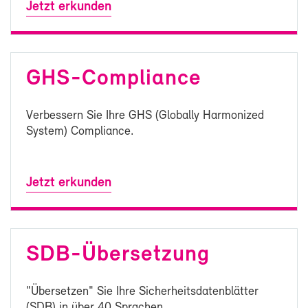
Jetzt er­kun­den
GHS-​Compliance
Ver­bes­sern Sie Ih­re GHS (Glo­bal­ly Har­mo­ni­zed
Sys­tem) Com­pli­ance.
Jetzt er­kun­den
SDB-​Übersetzung
"Über­set­zen" Sie Ih­re Si­cher­heits­da­ten­blät­ter
(SDB) in über 40 Spra­chen.