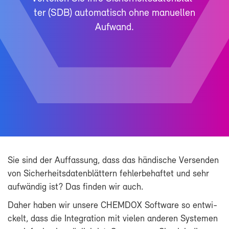
ter (SDB) au­to­ma­tisch oh­ne ma­nu­el­len
Auf­wand.
Sie sind der Auf­fas­sung, dass das hän­di­sche Ver­sen­den
von Si­cher­heits­da­ten­blät­tern feh­ler­be­haf­tet und sehr
auf­wän­dig ist? Das fin­den wir auch.
Da­her ha­ben wir un­se­re CHEM­DOX Soft­ware so ent­wi­
ckelt, dass die In­te­gra­ti­on mit vie­len an­de­ren Sys­te­men