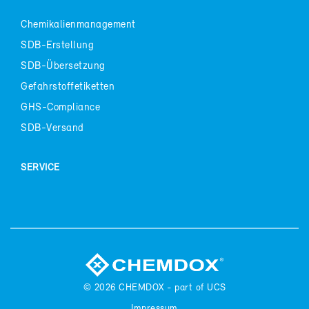
Che­mi­ka­li­en­ma­nage­ment
SDB-​Erstellung
SDB-​Übersetzung
Ge­fahr­stof­f­eti­ket­ten
GHS-​Compliance
SDB-​Versand
SER­VICE
© 2026
CHEM­DOX - part of UCS
Im­pres­sum