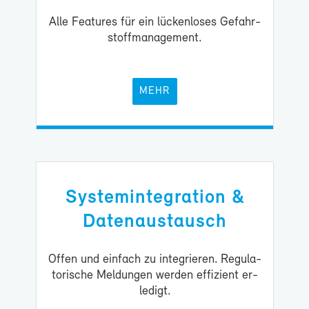
Al­le Fea­tures für ein lü­cken­lo­ses Ge­fahr­
stoff­ma­nage­ment.
MEHR
Sys­tem­in­te­gra­ti­on &
Da­ten­aus­tausch
Of­fen und ein­fach zu in­te­grie­ren. Re­gu­la­
to­ri­sche Mel­dun­gen wer­den ef­fi­zi­ent er­
le­digt.