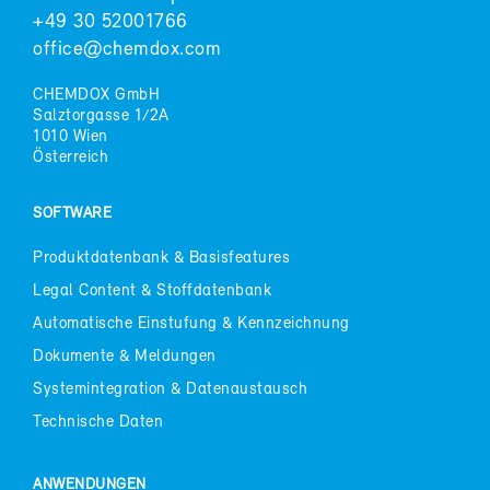
+49 30 52001766
of­fice@chem­dox.com
CHEM­DOX GmbH
Salztor­gas­se 1/2A
1010 Wien
Ös­ter­reich
SOFT­WARE
Pro­dukt­da­ten­bank & Ba­sis­fea­tures
Le­gal Con­tent & Stoff­da­ten­bank
Au­to­ma­ti­sche Ein­stu­fung & Kenn­zeich­nung
Do­ku­men­te & Mel­dun­gen
Sys­tem­in­te­gra­ti­on & Da­ten­aus­tausch
Tech­ni­sche Da­ten
AN­WEN­DUN­GEN