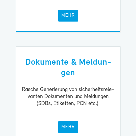
MEHR
Do­ku­men­te & Mel­dun­
gen
Ra­sche Ge­ne­rie­rung von si­cher­heits­re­le­
van­ten Do­ku­men­ten und Mel­dun­gen
(SDBs, Eti­ket­ten, PCN etc.).
MEHR