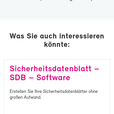
Was Sie auch in­ter­es­sie­ren
könn­te:
Sicherheitsdaten­blatt –
SDB – Soft­ware
Er­stel­len Sie Ih­re Si­cher­heits­da­ten­blät­ter oh­ne
gro­ßen Auf­wand.