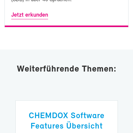
Jetzt er­kun­den
Wei­ter­füh­ren­de The­men:
CHEM­DOX Soft­ware
Fea­tures Über­sicht