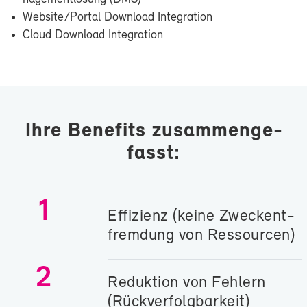
Web­site/Por­tal Down­load In­te­gra­ti­on
Cloud Down­load In­te­gra­ti­on
Ih­re Be­ne­fits zu­sam­men­ge­
fasst:
1
Ef­fi­zi­enz (kei­ne Zweck­ent­
frem­dung von Res­sour­cen)
2
Re­duk­ti­on von Feh­lern
(Rück­ver­folg­bar­keit)