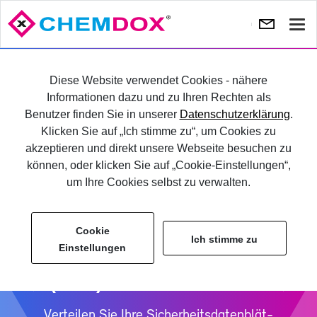
Navi
ein-
Vor­
Nä
he­
te
SELBST TES­TEN
Diese Website verwendet Cookies - nähere
ri­
Informationen dazu und zu Ihren Rechten als
ges
Benutzer finden Sie in unserer
Datenschutzerklärung
.
LOG­IN
Klicken Sie auf „Ich stimme zu“, um Cookies zu
akzeptieren und direkt unsere Webseite besuchen zu
können, oder klicken Sie auf „Cookie-Einstellungen“,
um Ihre Cookies selbst zu verwalten.
Cookie
Ich stimme zu
Einstellungen
Sicherheits­datenblatt
(SDB) Ver­sand Soft­ware
Ver­tei­len Sie Ih­re Si­cher­heits­da­ten­blät­