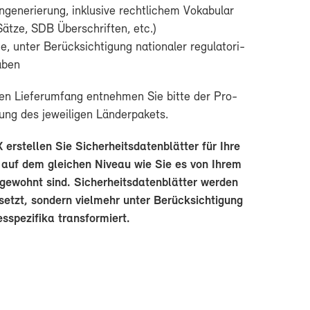
ge­nerie­rung, in­klu­si­ve recht­li­chem Vo­ka­bu­lar
ätze, SDB Über­schrif­ten, etc.)
un­ter Be­rück­sich­ti­gung na­tio­na­ler re­gu­la­to­ri­
­ben
en Lie­fer­um­fang ent­neh­men Sie bit­te der Pro­
ung des je­wei­li­gen Län­der­pa­kets.
­stel­len Sie Si­cher­heits­da­ten­blät­ter für Ih­re
e auf dem glei­chen Ni­veau wie Sie es von Ih­rem
e­wohnt sind. Si­cher­heits­da­ten­blät­ter wer­den
setzt, son­dern viel­mehr un­ter Be­rück­sich­ti­gung
s­spe­zi­fi­ka trans­for­miert.