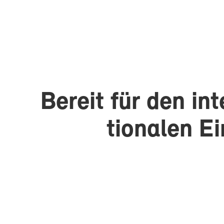
Be­reit für den in­t
tio­na­len Ei