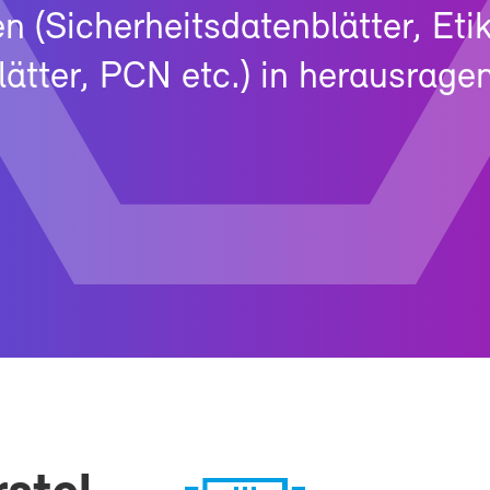
(Si­cher­heits­da­ten­blät­ter, Eti­
ät­ter, PCN etc.) in her­aus­ra­gen­