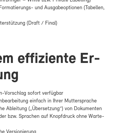
ehr­brin­ger – White bzw. Pri­va­te La­bel­ling)
Formatierungs-​ und Aus­ga­be­op­tio­nen (Ta­bel­len,
ter­stüt­zung (Draft / Fi­nal)
m ef­fi­zi­en­te Er­
lung
​Vorschlag so­fort ver­füg­bar
­be­ar­bei­tung ein­fach in Ih­rer Mut­ter­spra­che
che Ab­lei­tung („Über­set­zung“) von Do­ku­men­ten
n­der bzw. Spra­chen auf Knopf­druck oh­ne War­te­
che Ver­sio­nie­rung