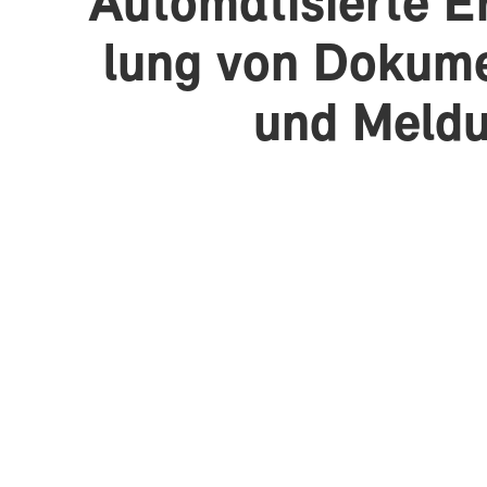
Au­to­ma­ti­sier­te E
lung von Do­ku­m
und Mel­du