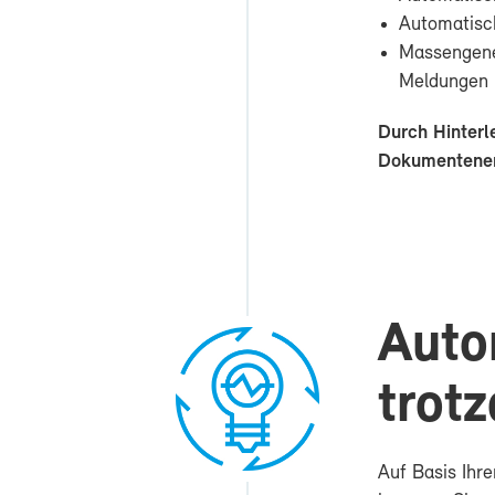
Au­to­ma­ti­
Mas­sen­ge­n
Mel­dun­gen
Durch Hin­ter­l
Do­ku­men­ten­e
Au­to
trotz
Auf Ba­sis Ih­re