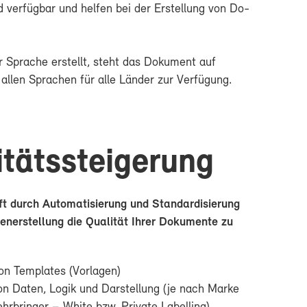
d ver­füg­bar und hel­fen bei der Er­stel­lung von Do­
er Spra­che er­stellt, steht das Do­ku­ment auf
al­len Spra­chen für al­le Län­der zur Ver­fü­gung.
­täts­stei­ge­rung
durch Au­to­ma­ti­sie­rung und Stan­dar­di­sie­rung
n­er­stel­lung die Qua­li­tät Ih­rer Do­ku­men­te zu
on Tem­pla­tes (Vor­la­gen)
n Da­ten, Lo­gik und Dar­stel­lung (je nach Mar­ke