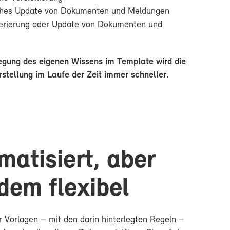
sches Up­date von Do­ku­men­ten und Mel­dun­gen
erie­rung oder Up­date von Do­ku­men­ten und
e­gung des ei­ge­nen Wis­sens im Tem­p­la­te wird die
r­stel­lung im Lau­fe der Zeit im­mer schnel­ler.
­ma­ti­siert, aber
­dem fle­xi­bel
r Vor­la­gen – mit den dar­in hin­ter­leg­ten Re­geln –