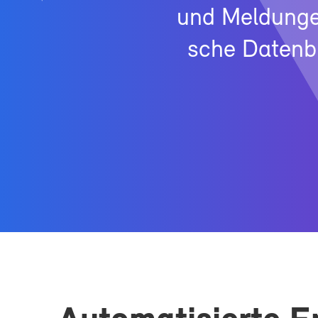
und Mel­dun­gen 
sche Da­ten­bl