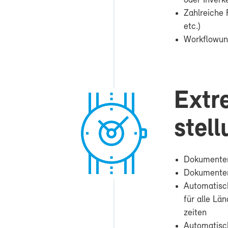
oder In­ver­k
Zahl­rei­che 
etc.)
Work­flow­un­
Ex­tre
stel­
Dokumenten-
Do­ku­men­ten
Au­to­ma­ti­s
für al­le Lä
zei­ten
Au­to­ma­ti­s