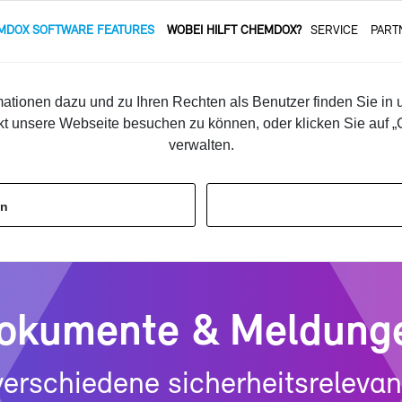
­DOX SOFT­WARE FEA­TURES
WO­BEI HILFT CHEM­DOX?
SER­VICE
PART
Au­to­ma­ti­sche Ein­stu­fung
Do­ku­men­te & Mel­dun­gen
Sy
ationen dazu und zu Ihren Rechten als Benutzer finden Sie in 
kt unsere Webseite besuchen zu können, oder klicken Sie auf „C
en­te & Mel­dun­gen
verwalten.
en
o­ku­men­te & Mel­dun­g
ver­schie­de­ne si­cher­heits­re­le­va