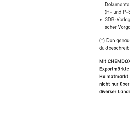
Do­ku­men­ten­
(H- und P-​S
SDB-​Vorlage, 
scher Vor­ga
(*) Den ge­nau­
dukt­be­schrei­b
Mit CHEM­DOX er
Ex­port­märk­t
Hei­mat­markt g
nicht nur über­
di­ver­ser Lan­de