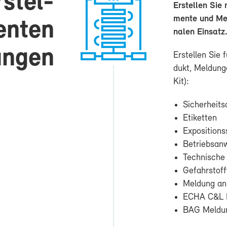
r­stel­
Er­stel­len Sie
men­te und Mel
en­ten
na­len Ein­sat
n­gen
Er­stel­len Sie
dukt, Mel­dun­g
Kit):
Si­cher­heits
Eti­ket­ten
Ex­po­si­ti­ons
Be­triebs­an­
Tech­ni­sche
Ge­fahr­stoff
Mel­dung an 
ECHA C&L M
BAG Mel­du