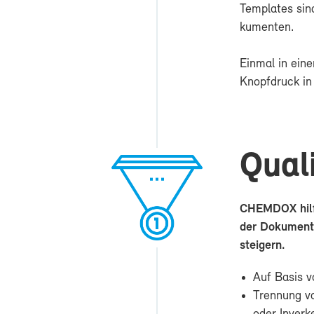
Tem­pla­tes sin
ku­men­ten.
Ein­mal in ei­n
Knopf­druck in 
Qua­li
CHEM­DOX hilft 
der Do­ku­men­te
stei­gern.
Auf Ba­sis v
Tren­nung vo