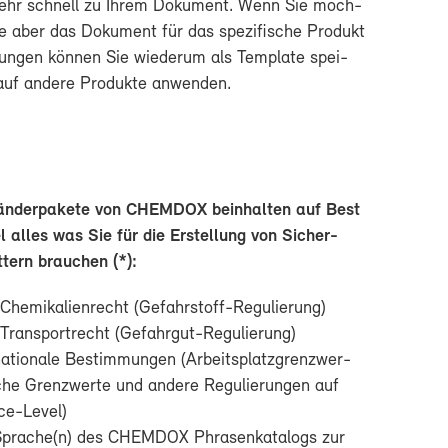
ehr schnell zu Ih­rem Do­ku­ment. Wenn Sie möch­
e aber das Do­ku­ment für das spe­zi­fi­sche Pro­dukt
­run­gen kön­nen Sie wie­der­um als Tem­p­la­te spei­
f an­de­re Pro­duk­te an­wen­den.
n­der­pa­ke­te von CHEM­DOX be­inhal­ten auf Best
 al­les was Sie für die Er­stel­lung von Si­cher­
t­tern brau­chen (*):
 Che­mi­ka­li­en­recht (Gefahrstoff-​Regulierung)
s Trans­port­recht (Gefahrgut-​Regulierung)
na­tio­na­le Be­stim­mun­gen (Ar­beits­platz­grenz­wer­
­sche Grenz­wer­te und an­de­re Re­gu­lie­run­gen auf
ce-​Level)
 Spra­che(n) des CHEM­DOX Phra­sen­ka­ta­logs zur