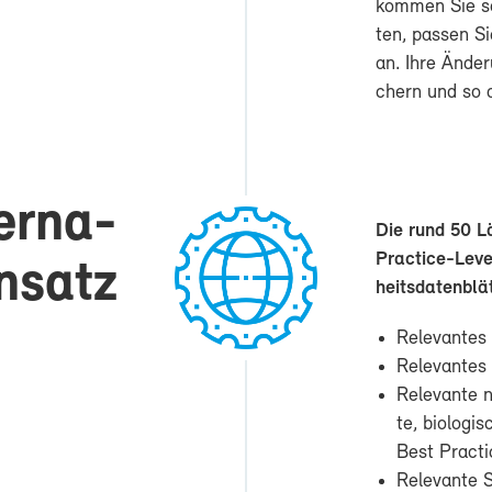
kom­men Sie s
ten, pas­sen Si
an. Ih­re Än­de
chern und so au
er­na­
Die rund 50 Lä
Practice-​Level
n­satz
heits­da­ten­blä
Re­le­van­tes
Re­le­van­te
Re­le­van­te 
te, bio­lo­gi
Best Practi
Re­le­van­te