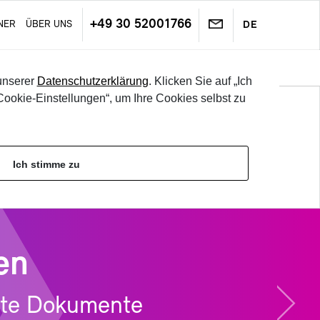
+49 30 52001766
­NER
ÜBER UNS
DE
s­tem­in­te­gra­ti­on & Da­ten­aus­tausch
Tech­ni­sche Da­ten
Nächs­
unserer
Datenschutzerklärung
. Klicken Sie auf „Ich
tes
ookie-Einstellungen“, um Ihre Cookies selbst zu
SELBST TES­TEN
LOG­IN
Ich stimme zu
en
n­te Do­ku­men­te