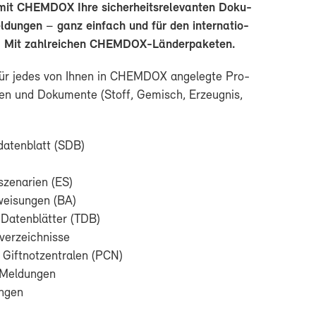
 mit CHEM­DOX Ih­re si­cher­heits­re­le­van­ten Do­ku­
­dun­gen
–
ganz ein­fach und für den in­ter­na­tio­
z. Mit zahl­rei­chen CHEMDOX-​Länderpaketen.
 für je­des von Ih­nen in CHEM­DOX an­ge­leg­te Pro­
en und Do­ku­men­te (Stoff, Ge­misch, Er­zeug­nis,
­da­ten­blatt (SDB)
­sze­na­ri­en (ES)
wei­sun­gen (BA)
 Da­ten­blät­ter (TDB)
­ver­zeich­nis­se
Gift­not­zen­tra­len (PCN)
el­dun­gen
n­gen