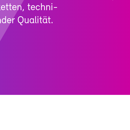
ket­ten, tech­ni­
der Qua­li­tät.