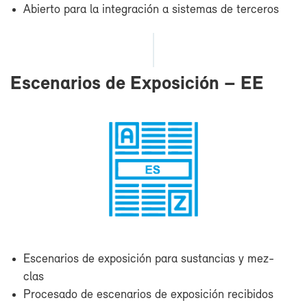
Abier­to pa­ra la in­te­gra­ción a sis­te­mas de ter­ce­ros
Es­ce­na­rios de Ex­po­si­ción – EE
Es­ce­na­rios de ex­po­si­ción pa­ra sus­tan­cias y mez­
clas
Pro­ce­sa­do de es­ce­na­rios de ex­po­si­ción re­ci­bi­dos