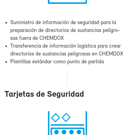
Su­mi­nis­tro de in­for­ma­ción de se­gu­ri­dad pa­ra la
pre­pa­ra­ción de di­rec­to­rios de sus­tan­cias pe­li­gro­
sas fue­ra de CHEM­DOX
Trans­fe­ren­cia de in­for­ma­ción lo­gís­ti­ca pa­ra crear
di­rec­to­rios de sus­tan­cias pe­li­gro­sas en CHEM­DOX
Plan­ti­llas es­tán­dar co­mo pun­to de par­ti­da
Tar­je­tas de Se­gu­ri­dad