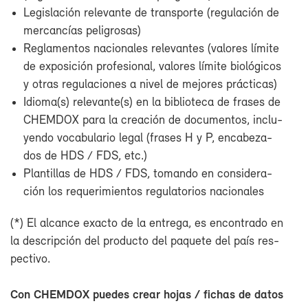
Le­gis­la­ción re­le­van­te de trans­por­te (re­gu­la­ción de
mer­can­cías pe­li­gro­sas)
Re­gla­men­tos na­cio­na­les re­le­van­tes (va­lo­res lí­mi­te
de ex­po­si­ción pro­fe­sio­nal, va­lo­res lí­mi­te bio­ló­gi­cos
y otras re­gu­la­cio­nes a ni­vel de me­jo­res prác­ti­cas)
Idio­ma(s) re­le­van­te(s) en la bi­blio­te­ca de fra­ses de
CHEM­DOX pa­ra la crea­ción de do­cu­men­tos, in­clu­
yen­do vo­ca­bu­la­rio le­gal (fra­ses H y P, en­ca­be­za­
dos de HDS / FDS, etc.)
Plan­ti­llas de HDS / FDS, to­man­do en con­si­de­ra­
ción los re­que­ri­mien­tos re­gu­la­to­rios na­cio­na­les
(*) El al­can­ce exac­to de la en­tre­ga, es en­con­tra­do en
la des­crip­ción del pro­duc­to del pa­que­te del país res­
pec­ti­vo.
Con CHEM­DOX pue­des crear ho­jas / fi­chas de da­tos