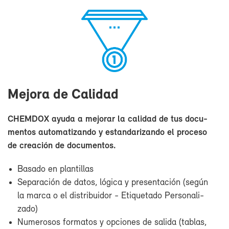
Me­jo­ra de Ca­li­dad
CHEM­DOX ayu­da a me­jo­rar la ca­li­dad de tus do­cu­
men­tos au­to­ma­ti­zan­do y es­tan­da­ri­zan­do el pro­ce­so
de crea­ción de do­cu­men­tos.
Ba­sa­do en plan­ti­llas
Se­pa­ra­ción de da­tos, ló­gi­ca y pre­sen­ta­ción (se­gún
la mar­ca o el dis­tri­bui­dor - Eti­que­ta­do Per­so­na­li­
za­do)
Nu­me­ro­sos for­ma­tos y op­cio­nes de sa­li­da (ta­blas,