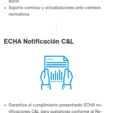
duc­to
So­por­te con­ti­nuo y ac­tua­li­za­cio­nes an­te cam­bios
nor­ma­ti­vos
ECHA No­ti­fi­ca­ción C&L
Ga­ran­ti­ce el cum­pli­mien­to pre­sen­tan­do ECHA no­
ti­fi­ca­cio­nes C&L pa­ra sus­tan­cias con­for­me al Re­