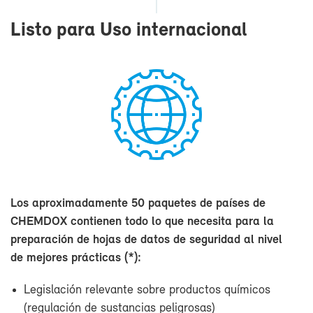
Lis­to pa­ra Uso in­ter­na­cio­nal
Los apro­xi­ma­da­men­te 50 pa­que­tes de paí­ses de
CHEM­DOX con­tie­nen to­do lo que ne­ce­si­ta pa­ra la
pre­pa­ra­ción de ho­jas de da­tos de se­gu­ri­dad al ni­vel
de me­jo­res prác­ti­cas (*):
Le­gis­la­ción re­le­van­te so­bre pro­duc­tos quí­mi­cos
(re­gu­la­ción de sus­tan­cias pe­li­gro­sas)