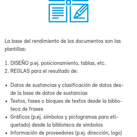
La ba­se del ren­di­mien­to de los do­cu­men­tos son las
plan­ti­llas:
DI­SE­ÑO p.ej. po­si­cio­na­mien­to, ta­blas, etc.
RE­GLAS pa­ra el re­sul­ta­do de:
Da­tos de sus­tan­cias y cla­si­fi­ca­ción de da­tos des­
de la ba­se de da­tos de sus­tan­cias
Tex­tos, fa­ses o blo­ques de tex­tos des­de la bi­blio­
te­ca de fra­ses
Grá­fi­cos (p.ej. sím­bo­los y pic­to­gra­mas pa­ra eti­
que­ta­do) des­de la bi­blio­te­ca de sím­bo­los
In­for­ma­ción de pro­vee­do­res (p.ej. di­rec­ción, lo­go)