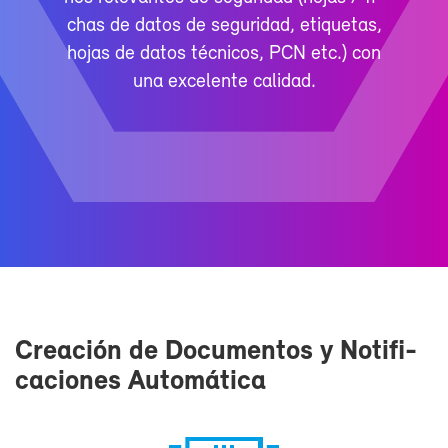
chas de da­tos de se­gu­ri­dad, eti­que­tas,
ho­jas de da­tos téc­ni­cos, PCN etc.) con
una ex­ce­len­te ca­li­dad.
Crea­ción de Do­cu­men­tos y No­ti­fi­
ca­cio­nes Au­to­má­ti­ca