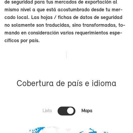
de se­gu­ri­dad pa­ra tus mer­ca­dos de ex­por­ta­ción al
mis­mo ni­vel a que es­tá acos­tum­bra­do des­de tu mer­
ca­do lo­cal. Las ho­jas / fi­chas de da­tos de se­gu­ri­dad
no so­la­men­te son tra­du­ci­das, sino trans­for­ma­das, to­
man­do en con­si­de­ra­ción va­rios re­que­ri­mien­tos es­pe­
cí­fi­cos por país.
Co­ber­tu­ra de país e idio­ma
Lista
Mapa