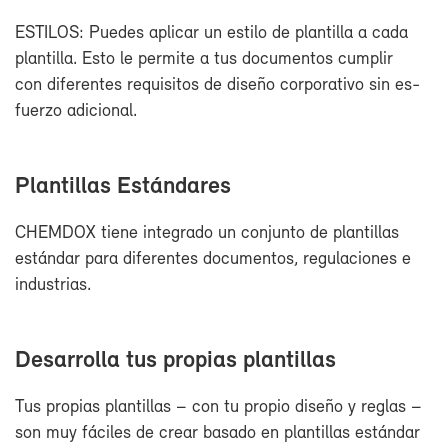
ES­TI­LOS: Pue­des apli­car un es­ti­lo de plan­ti­lla a ca­da
plan­ti­lla. Es­to le per­mi­te a tus do­cu­men­tos cum­plir
con di­fe­ren­tes re­qui­si­tos de di­se­ño cor­po­ra­ti­vo sin es­
fuer­zo adi­cio­nal.
Plan­ti­llas Es­tán­da­res
CHEM­DOX tie­ne in­te­gra­do un con­jun­to de plan­ti­llas
es­tán­dar pa­ra di­fe­ren­tes do­cu­men­tos, re­gu­la­cio­nes e
in­dus­trias.
De­sa­rro­lla tus pro­pias plan­ti­llas
Tus pro­pias plan­ti­llas – con tu pro­pio di­se­ño y re­glas –
son muy fá­ci­les de crear ba­sa­do en plan­ti­llas es­tán­dar