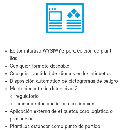
​Editor in­tui­ti­vo WY­SIWYG pa­ra edi­ción de plan­ti­
llas
Cual­quier for­ma­to de­sea­ble
Cual­quier can­ti­dad de idio­mas en las eti­que­tas
Dis­po­si­ción au­to­má­ti­ca de pic­to­gra­mas de pe­li­gro
Man­te­ni­mien­to de da­tos ni­vel 2
re­gu­la­to­rio
lo­gís­ti­ca re­la­cio­na­da con pro­duc­ción
Apli­ca­ción ex­ter­na de eti­que­tas pa­ra lo­gís­ti­ca o
pro­duc­ción
Plan­ti­llas es­tán­dar co­mo pun­to de par­ti­da