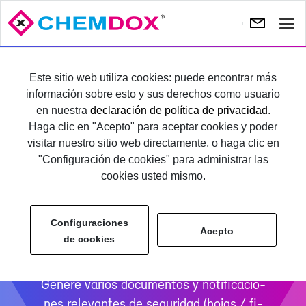
Most
nave
An­
Si
te­
gu
PRUÉ­BA­LO
Este sitio web utiliza cookies: puede encontrar más
rior
te
información sobre esto y sus derechos como usuario
en nuestra
declaración de política de privacidad
.
IN­GRE­SE
Haga clic en "Acepto" para aceptar cookies y poder
visitar nuestro sitio web directamente, o haga clic en
"Configuración de cookies" para administrar las
cookies usted mismo.
Configuraciones
Do­cu­men­tos & No­ti­fi­ca­
Acepto
de cookies
cio­nes
Ge­ne­re va­rios do­cu­men­tos y no­ti­fi­ca­cio­
nes re­le­van­tes de se­gu­ri­dad (ho­jas / fi­