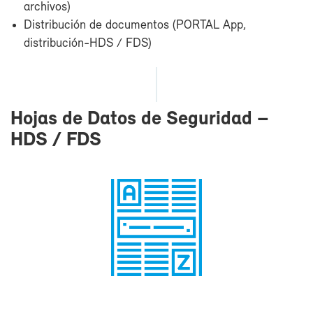
ar­chi­vos)
Dis­tri­bu­ción de do­cu­men­tos (POR­TAL App,
distribución-​HDS / FDS)
Ho­jas de Da­tos de Se­gu­ri­dad –
HDS / FDS