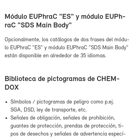
Mó­du­lo EUPh­raC "ES" y mó­du­lo EUPh­
raC "SDS Main Body"
Op­cio­nal­men­te, los ca­tá­lo­gos de dos fra­ses del mó­du­
lo EUPh­raC "ES" y mó­du­lo EUPh­raC "SDS Main Body"
es­tán dis­po­ni­ble en al­re­de­dor de 35 idio­mas.
Bi­blio­te­ca de pic­to­gra­mas de CHEM­
DOX
Sím­bo­los / pic­to­gra­mas de pe­li­gro co­mo p.ej.
SGA, DSD, ley de trans­por­te, etc.
Se­ña­les de obli­ga­ción, se­ña­les de prohi­bi­ción,
guan­tes de pro­tec­ción, pren­das de pro­tec­ción, ti­
pos de de­se­chos y se­ña­les de ad­ver­ten­cia es­pe­cí­