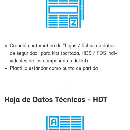
Crea­ción au­to­má­ti­ca de "ho­jas / fi­chas de da­tos
de se­gu­ri­dad" pa­ra kits (por­ta­da, HDS / FDS in­di­
vi­dua­les de los com­po­nen­tes del kit)
Plan­ti­lla es­tán­dar co­mo pun­to de par­ti­da
Ho­ja de Da­tos Téc­ni­cos - HDT