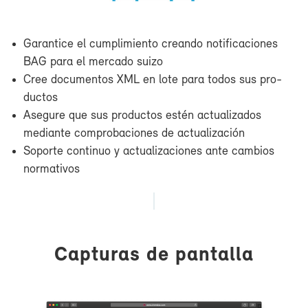
Ga­ran­ti­ce el cum­pli­mien­to crean­do no­ti­fi­ca­cio­nes
BAG pa­ra el mer­ca­do sui­zo
Cree do­cu­men­tos XML en lo­te pa­ra to­dos sus pro­
duc­tos
Ase­gu­re que sus pro­duc­tos es­tén ac­tua­li­za­dos
me­dian­te com­pro­ba­cio­nes de ac­tua­li­za­ción
So­por­te con­ti­nuo y ac­tua­li­za­cio­nes an­te cam­bios
nor­ma­ti­vos
Cap­tu­ras de pan­ta­lla