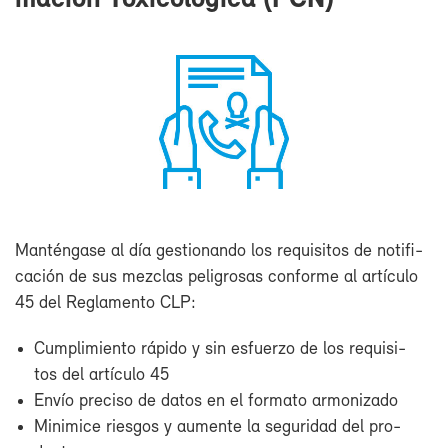
Man­tén­ga­se al día ges­tio­nan­do los re­qui­si­tos de no­ti­fi­
ca­ción de sus mez­clas pe­li­gro­sas con­for­me al ar­tícu­lo
45 del Re­gla­men­to CLP:
Cum­pli­mien­to rá­pi­do y sin es­fuer­zo de los re­qui­si­
tos del ar­tícu­lo 45
En­vío pre­ci­so de da­tos en el for­ma­to ar­mo­ni­za­do
Mi­ni­mi­ce ries­gos y au­men­te la se­gu­ri­dad del pro­