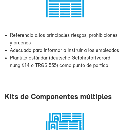
Re­fe­ren­cia a los prin­ci­pa­les ries­gos, prohi­bi­cio­nes
y or­de­nes
Ade­cua­do pa­ra in­for­mar a ins­truir a los em­plea­dos
Plan­ti­lla es­tán­dar (deu­ts­che Ge­fahrs­toff­ve­rord­
nung §14 o TRGS 555) co­mo pun­to de par­ti­da
Kits de Com­po­nen­tes múl­ti­ples