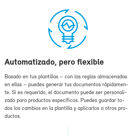
Au­to­ma­ti­za­do, pe­ro fle­xi­ble
Ba­sa­do en tus plan­ti­llas – con las re­glas al­ma­ce­na­das
en ellas – pue­des ge­ne­rar tus do­cu­men­tos rá­pi­da­men­
te. Si es re­que­ri­do, el do­cu­men­to pue­de ser per­so­na­li­
za­do pa­ra pro­duc­tos es­pe­cí­fi­cos. Pue­des guar­dar to­
dos los cam­bios en la plan­ti­lla y apli­car­los a otros pro­
duc­tos.