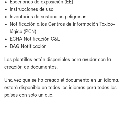
Es­ce­na­rios de ex­po­si­ción (EE)
Ins­truc­cio­nes de uso
In­ven­ta­rios de sus­tan­cias pe­li­gro­sas
No­ti­fi­ca­ción a los Cen­tros de In­for­ma­ción To­xi­co­
ló­gi­ca (PCN)
ECHA No­ti­fi­ca­ción C&L
BAG No­ti­fi­ca­ción
Las plan­ti­llas es­tán dis­po­ni­bles pa­ra ayu­dar con la
crea­ción de do­cu­men­tos.
Una vez que se ha crea­do el do­cu­men­to en un idio­ma,
es­ta­rá dis­po­ni­ble en to­dos los idio­mas pa­ra to­dos los
paí­ses con so­lo un clic.