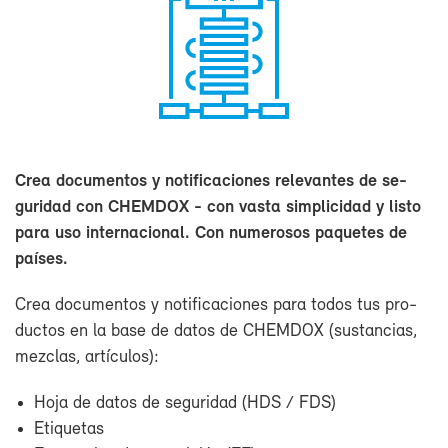
Crea do­cu­men­tos y no­ti­fi­ca­cio­nes re­le­van­tes de se­
gu­ri­dad con CHEM­DOX - con vas­ta sim­pli­ci­dad y lis­to
pa­ra uso in­ter­na­cio­nal. Con nu­me­ro­sos pa­que­tes de
paí­ses.
Crea do­cu­men­tos y no­ti­fi­ca­cio­nes pa­ra to­dos tus pro­
duc­tos en la ba­se de da­tos de CHEM­DOX (sus­tan­cias,
mez­clas, ar­tícu­los):
Ho­ja de da­tos de se­gu­ri­dad (HDS / FDS)
Eti­que­tas