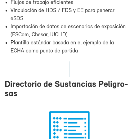
Flu­jos de tra­ba­jo efi­cien­tes
Vin­cu­la­ción de HDS / FDS y EE pa­ra ge­ne­rar
eSDS
Im­por­ta­ción de da­tos de es­ce­na­rios de ex­po­si­ción
(ES­Com, Che­sar, IU­CLID)
Plan­ti­lla es­tán­dar ba­sa­da en el ejem­plo de la
ECHA co­mo pun­to de par­ti­da
Di­rec­to­rio de Sus­tan­cias Pe­li­gro­
sas