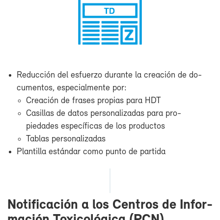
Re­duc­ción del es­fuer­zo du­ran­te la crea­ción de do­
cu­men­tos, es­pe­cial­men­te por:
Crea­ción de fra­ses pro­pias pa­ra HDT
Ca­si­llas de da­tos per­so­na­li­za­das pa­ra pro­
pie­da­des es­pe­cí­fi­cas de los pro­duc­tos
Ta­blas per­so­na­li­za­das
Plan­ti­lla es­tán­dar co­mo pun­to de par­ti­da
No­ti­fi­ca­ción a los Cen­tros de In­for­
ma­ción To­xi­co­ló­gi­ca (PCN)