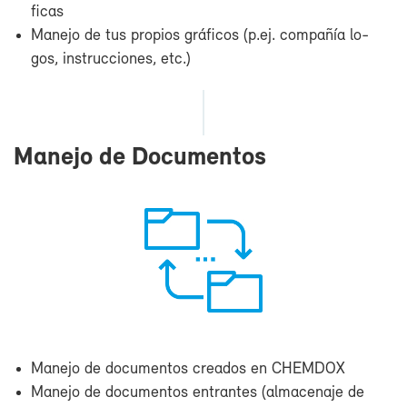
fi­cas
Ma­ne­jo de tus pro­pios grá­fi­cos (p.ej. com­pa­ñía lo­
gos, ins­truc­cio­nes, etc.)
Ma­ne­jo de Do­cu­men­tos
Ma­ne­jo de do­cu­men­tos crea­dos en CHEM­DOX
Ma­ne­jo de do­cu­men­tos en­tran­tes (al­ma­ce­na­je de