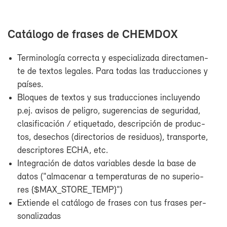
Ca­tá­lo­go de fra­ses de CHEM­DOX
Ter­mi­no­lo­gía co­rrec­ta y es­pe­cia­li­za­da di­rec­ta­men­
te de tex­tos le­ga­les. Pa­ra to­das las tra­duc­cio­nes y
paí­ses.
Blo­ques de tex­tos y sus tra­duc­cio­nes in­clu­yen­do
p.ej. avi­sos de pe­li­gro, su­ge­ren­cias de se­gu­ri­dad,
cla­si­fi­ca­ción / eti­que­ta­do, des­crip­ción de pro­duc­
tos, de­se­chos (di­rec­to­rios de re­si­duos), trans­por­te,
des­crip­to­res ECHA, etc.
In­te­gra­ción de da­tos va­ria­bles des­de la ba­se de
da­tos ("al­ma­ce­nar a tem­pe­ra­tu­ras de no su­pe­rio­
res {$MAX_STO­RE_TEMP}")
Ex­tien­de el ca­tá­lo­go de fra­ses con tus fra­ses per­
so­na­li­za­das