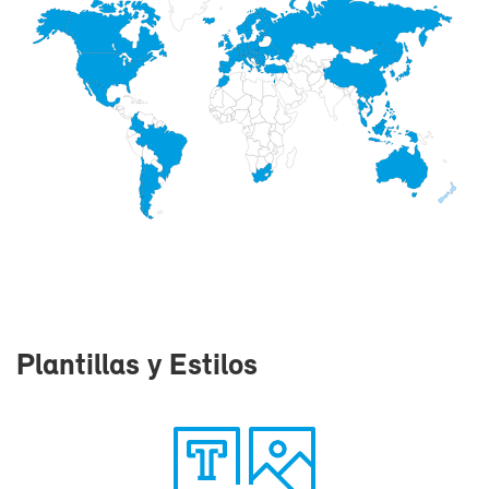
Plan­ti­llas y Es­ti­los