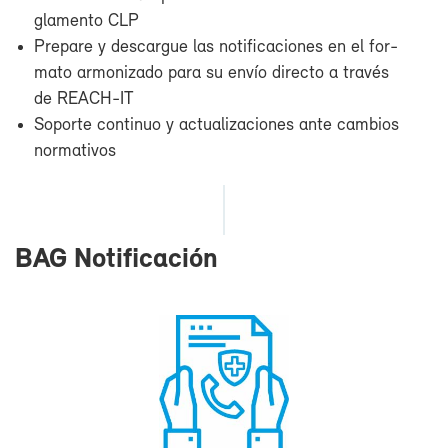
gla­men­to CLP
Pre­pa­re y des­car­gue las no­ti­fi­ca­cio­nes en el for­
ma­to ar­mo­ni­za­do pa­ra su en­vío di­rec­to a tra­vés
de REACH-​IT
So­por­te con­ti­nuo y ac­tua­li­za­cio­nes an­te cam­bios
nor­ma­ti­vos
BAG No­ti­fi­ca­ción