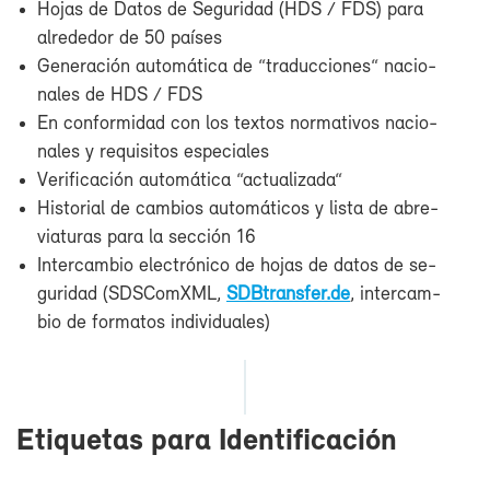
Ho­jas de Da­tos de Se­gu­ri­dad (HDS / FDS) pa­ra
al­re­de­dor de 50 paí­ses
Ge­ne­ra­ción au­to­má­ti­ca de “tra­duc­cio­nes“ na­cio­
na­les de HDS / FDS
En con­for­mi­dad con los tex­tos nor­ma­ti­vos na­cio­
na­les y re­qui­si­tos es­pe­cia­les
Ve­ri­fi­ca­ción au­to­má­ti­ca “ac­tua­li­za­da“
His­to­rial de cam­bios au­to­má­ti­cos y lis­ta de abre­
via­tu­ras pa­ra la sec­ción 16
In­ter­cam­bio elec­tró­ni­co de ho­jas de da­tos de se­
gu­ri­dad (SDS­ComXML,
SDB­trans­fer.de
, in­ter­cam­
bio de for­ma­tos in­di­vi­dua­les)
Eti­que­tas pa­ra Iden­ti­fi­ca­ción