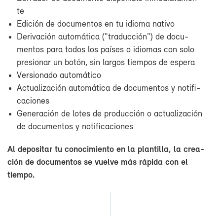
te
Edi­ción de do­cu­men­tos en tu idio­ma na­ti­vo
De­ri­va­ción au­to­má­ti­ca ("tra­duc­ción") de do­cu­
men­tos pa­ra to­dos los paí­ses o idio­mas con so­lo
pre­sio­nar un bo­tón, sin lar­gos tiem­pos de es­pe­ra
Ver­sio­na­do au­to­má­ti­co
Ac­tua­li­za­ción au­to­má­ti­ca de do­cu­men­tos y no­ti­fi­
ca­cio­nes
Ge­ne­ra­ción de lo­tes de pro­duc­ción o ac­tua­li­za­ción
de do­cu­men­tos y no­ti­fi­ca­cio­nes
Al de­po­si­tar tu co­no­ci­mien­to en la plan­ti­lla, la crea­
ción de do­cu­men­tos se vuel­ve más rá­pi­da con el
tiem­po.