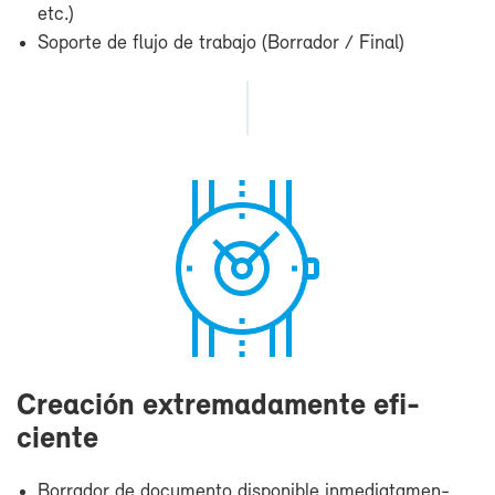
etc.)
So­por­te de flu­jo de tra­ba­jo (Bo­rra­dor / Fi­nal)
Crea­ción ex­tre­ma­da­men­te efi­
cien­te
Bo­rra­dor de do­cu­men­to dis­po­ni­ble in­me­dia­ta­men­