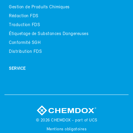
Ges­tion de Pro­duits Chi­miques
Ré­dac­tion FDS
Tra­duc­tion FDS
Éti­que­tage de Sub­stances Dan­ge­reuses
Confor­mi­té SGH
Dis­tri­bu­tion FDS
SER­VICE
© 2026
CHEM­DOX - part of UCS
Men­tions obli­ga­toires