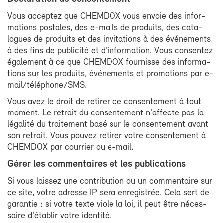
Vous ac­cep­tez que CHEM­DOX vous en­voie des in­for­
ma­tions pos­tales, des e-​mails de pro­duits, des ca­ta­
logues de pro­duits et des in­vi­ta­tions à des évé­ne­ments
à des fins de pu­bli­ci­té et d'in­for­ma­tion. Vous consen­tez
éga­le­ment à ce que CHEM­DOX four­nisse des in­for­ma­
tions sur les pro­duits, évé­ne­ments et pro­mo­tions par e-​
mail/té­lé­phone/SMS.
Vous avez le droit de re­ti­rer ce consen­te­ment à tout
mo­ment. Le re­trait du consen­te­ment n'af­fecte pas la
lé­ga­li­té du trai­te­ment ba­sé sur le consen­te­ment avant
son re­trait. Vous pou­vez re­ti­rer votre consen­te­ment à
CHEM­DOX par cour­rier ou e-​mail.
Gé­rer les com­men­taires et les pu­bli­ca­tions
Si vous lais­sez une contri­bu­tion ou un com­men­taire sur
ce site, votre adresse IP se­ra en­re­gis­trée. Ce­la sert de
ga­ran­tie : si votre texte viole la loi, il peut être né­ces­
saire d'éta­blir votre iden­ti­té.