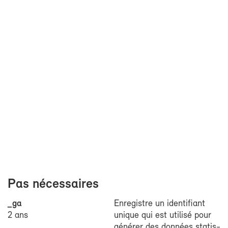
Pas né­ces­saires
_ga
En­re­gistre un iden­ti­fiant
2 ans
unique qui est uti­li­sé pour
gé­né­rer des don­nées sta­tis­