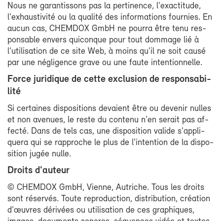
Nous ne ga­ran­tis­sons pas la per­ti­nence, l'exac­ti­tude,
l'ex­haus­ti­vi­té ou la qua­li­té des in­for­ma­tions four­nies. En
au­cun cas, CHEM­DOX GmbH ne pour­ra être te­nu res­
pon­sable en­vers qui­conque pour tout dom­mage lié à
l'uti­li­sa­tion de ce site Web, à moins qu'il ne soit cau­sé
par une né­gli­gence grave ou une faute in­ten­tion­nelle.
Force ju­ri­dique de cette ex­clu­sion de res­pon­sa­bi­
li­té
Si cer­taines dis­po­si­tions de­vaient être ou de­ve­nir nulles
et non ave­nues, le reste du conte­nu n'en se­rait pas af­
fec­té. Dans de tels cas, une dis­po­si­tion va­lide s'ap­pli­
que­ra qui se rap­proche le plus de l'in­ten­tion de la dis­po­
si­tion ju­gée nulle.
Droits d'au­teur
© CHEM­DOX GmbH, Vienne, Au­triche. Tous les droits
sont ré­ser­vés. Toute re­pro­duc­tion, dis­tri­bu­tion, créa­tion
d'œuvres dé­ri­vées ou uti­li­sa­tion de ces gra­phiques,