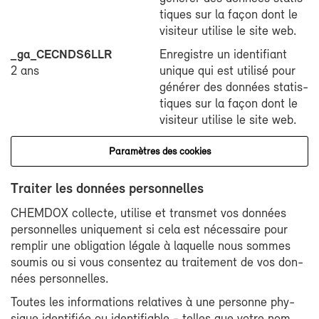
tiques sur la fa­çon dont le
vi­si­teur uti­lise le site web.
_ga_CECNDS6LLR
En­re­gistre un iden­ti­fiant
2 ans
unique qui est uti­li­sé pour
gé­né­rer des don­nées sta­tis­
tiques sur la fa­çon dont le
vi­si­teur uti­lise le site web.
Pa­ra­mètres des co­okies
Trai­ter les don­nées per­son­nelles
CHEM­DOX col­lecte, uti­lise et trans­met vos don­nées
per­son­nelles uni­que­ment si ce­la est né­ces­saire pour
rem­plir une obli­ga­tion lé­gale à la­quelle nous sommes
sou­mis ou si vous consen­tez au trai­te­ment de vos don­
nées per­son­nelles.
Toutes les in­for­ma­tions re­la­tives à une per­sonne phy­