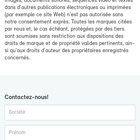
images, do­cu­ments so­nores, sé­quences vi­déo et textes
dans d'autres pu­bli­ca­tions élec­tro­niques ou im­pri­mées
(par exemple ce site Web) n'est pas au­to­ri­sée sans
notre consen­te­ment ex­près. Toutes les marques ci­tées
par nous et, le cas échéant, pro­té­gées par des tiers
sont sou­mises sans res­tric­tion aux dis­po­si­tions des
droits de marque et de pro­prié­té va­lides per­ti­nents, ain­
si qu'aux droits d'au­teur des pro­prié­taires en­re­gis­trés
concer­nés.
Contactez-​nous!