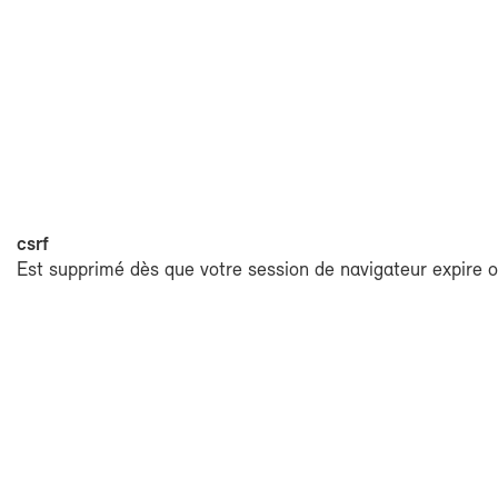
csrf
Est sup­pri­mé dès que votre ses­sion de na­vi­ga­teur ex­pire o