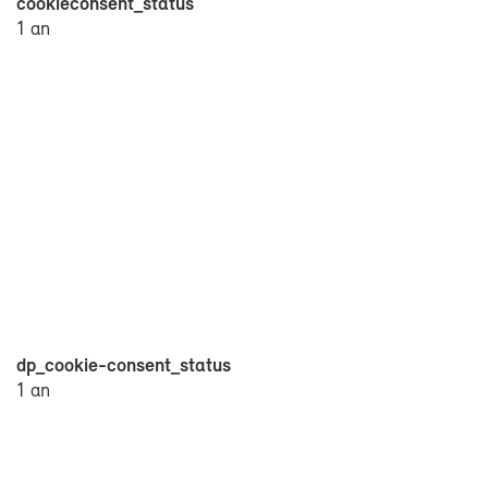
co­okie­consent_sta­tus
1 an
dp_cookie-​consent_sta­tus
1 an