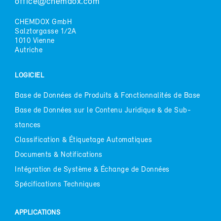
of­fice@chem­dox.com
CHEM­DOX GmbH
Salz­tor­gasse 1/2A
1010 Vienne
Au­triche
LO­GI­CIEL
Base de Don­nées de Pro­duits & Fonc­tion­na­li­tés de Base
Base de Don­nées sur le Conte­nu Ju­ri­dique & de Sub­
stances
Clas­si­fi­ca­tion & Éti­que­tage Au­to­ma­tiques
Do­cu­ments & No­ti­fi­ca­tions
In­té­gra­tion de Sys­tème & Échange de Don­nées
Spé­ci­fi­ca­tions Tech­niques
AP­PLI­CA­TIONS