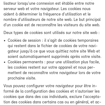
li­sa­teur lors­qu'une connexion est éta­blie entre notre
ser­veur web et votre na­vi­ga­teur. Les co­okies nous
aident à dé­ter­mi­ner la fré­quence d'uti­li­sa­tion et le
nombre d'uti­li­sa­teurs de notre site web. Le but prin­ci­pal
d'un co­okie est de re­con­naître les vi­si­teurs du site web.
Deux types de co­okies sont uti­li­sés sur notre site web :
Co­okies de ses­sion : il s'agit de co­okies tem­po­raires
qui res­tent dans le fi­chier de co­okies de votre na­vi­
ga­teur jus­qu'à ce que vous quit­tiez notre site Web et
soient au­to­ma­ti­que­ment sup­pri­més après votre vi­site.
Co­okies per­ma­nents : pour une uti­li­sa­tion plus fa­cile,
les co­okies res­tent sur votre ap­pa­reil et nous per­
mettent de re­con­naître votre na­vi­ga­teur lors de votre
pro­chaine vi­site.
Vous pou­vez confi­gu­rer votre na­vi­ga­teur pour être in­
for­mé de la confi­gu­ra­tion des co­okies et n'au­to­ri­ser les
co­okies que dans des cas in­di­vi­duels, ex­clure l'ac­cep­ta­
tion des co­okies dans cer­tains cas ou en gé­né­ral, et ac­