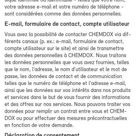
sique iden­ti­fiée ou iden­ti­fiable - telles que votre nom,
votre adresse e-​mail et votre nu­mé­ro de té­lé­phone -
sont consi­dé­rées comme des don­nées per­son­nelles.
E-​mail, for­mu­laire de contact, compte uti­li­sa­teur
Vous avez la pos­si­bi­li­té de contac­ter CHEM­DOX via dif­
fé­rents ca­naux (p. ex.: e-​mail, for­mu­laire de contact,
compte uti­li­sa­teur sur le site) et ain­si de trans­mettre
des don­nées per­son­nelles à CHEM­DOX. Nous trai­tons
les don­nées per­son­nelles que vous avez four­nies, telles
que le nom, l'adresse, le nom d'uti­li­sa­teur et le mot de
passe, les don­nées de contact et de com­mu­ni­ca­tion
telles que le nu­mé­ro de té­lé­phone et l'adresse e-​mail,
ain­si que les don­nées sur vos in­té­rêts dans nos pro­duits
et ser­vices dans le but de vous four­nir des in­for­ma­tions
et des offres sur nos ser­vices. Nous pou­vons trai­ter vos
don­nées pour rem­plir un contrat entre vous et CHEM­
DOX ou pour ef­fec­tuer des me­sures pré­con­trac­tuelles
en fonc­tion de votre de­mande.
Dé­cla­ra­tion de consen­te­ment