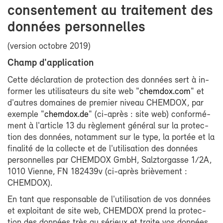
consen­te­ment au trai­te­ment des
don­nées per­son­nelles
(ver­sion oc­tobre 2019)
Champ d'ap­pli­ca­tion
Cette dé­cla­ra­tion de pro­tec­tion des don­nées sert à in­
for­mer les uti­li­sa­teurs du site web "
chem­dox.com
" et
d'autres do­maines de pre­mier ni­veau CHEM­DOX, par
exemple "
chem­dox.de
" (ci-​après : site web) confor­mé­
ment à l'ar­ticle 13 du rè­gle­ment gé­né­ral sur la pro­tec­
tion des don­nées, no­tam­ment sur le type, la por­tée et la
fi­na­li­té de la col­lecte et de l'uti­li­sa­tion des don­nées
per­son­nelles par CHEM­DOX GmbH, Salz­tor­gasse 1/2A,
1010 Vienne, FN 182439v (ci-​après briè­ve­ment :
CHEM­DOX).
En tant que res­pon­sable de l'uti­li­sa­tion de vos don­nées
et ex­ploi­tant de site web, CHEM­DOX prend la pro­tec­
tion des don­nées très au sé­rieux et traite vos don­nées