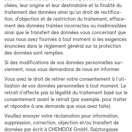
ckées, leur ori­gine et leur des­ti­na­taire et la fi­na­li­té du
trai­te­ment des don­nées ain­si qu'un droit de rec­ti­fi­ca­
tion, d'ob­jec­tion et de res­tric­tion du trai­te­ment, ef­fa­ce­
ment des don­nées trai­tées in­cor­rectes ou in­ad­mis­sibles
ain­si que le trans­fert des don­nées vous concer­nant que
vous nous avez four­nies à tout mo­ment si les exi­gences
énon­cées dans le rè­gle­ment gé­né­ral sur la pro­tec­tion
des don­nées sont rem­plies.
Si des mo­di­fi­ca­tions de vos don­nées per­son­nelles sur­
viennent, nous vous de­man­dons de nous en in­for­mer.
Vous avez le droit de re­ti­rer votre consen­te­ment à l'uti­
li­sa­tion de vos don­nées per­son­nelles à tout mo­ment. Le
re­trait n'af­fecte pas la lé­ga­li­té du trai­te­ment ba­sé sur le
consen­te­ment avant le re­trait (par exemple, pour trai­ter
et ré­pondre à une de­mande que vous avez faite).
Veuillez en­voyer votre ré­cla­ma­tion pour in­for­ma­tion,
sup­pres­sion, cor­rec­tion, ob­jec­tion et/ou trans­fert de
don­nées par écrit à CHEM­DOX GmbH, Salz­tor­gasse