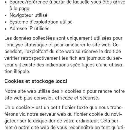
Source/ré­fé­rence à par­tir de la­quelle vous êtes ar­ri­vé
à la page
Na­vi­ga­teur uti­li­sé
Sys­tème d'ex­ploi­ta­tion uti­li­sé
Adresse IP uti­li­sée
Les don­nées col­lec­tées sont uni­que­ment uti­li­sées pour
l'ana­lyse sta­tis­tique et pour amé­lio­rer le site web. Ce­
pen­dant, l'ex­ploi­tant du site web se ré­serve le droit de
vé­ri­fier ré­tros­pec­ti­ve­ment les fi­chiers jour­naux du ser­
veur s'il existe des in­di­ca­tions spé­ci­fiques d'une uti­li­sa­
tion illé­gale.
Co­okies et sto­ckage lo­cal
Notre site web uti­lise des « co­okies » pour rendre notre
site web plus convi­vial, ef­fi­cace et sé­cu­ri­sé.
Un « co­okie » est un pe­tit fi­chier texte que nous trans­
fé­rons via notre ser­veur web au fi­chier co­okie du na­vi­
ga­teur sur le disque dur de votre or­di­na­teur. Ce­la per­
met à notre site web de vous re­con­naître en tant qu'uti­