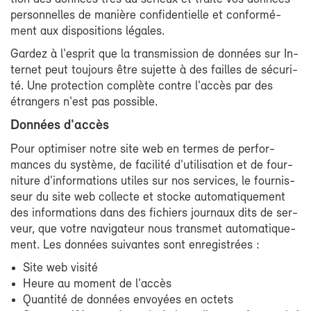
per­son­nelles de ma­nière confi­den­tielle et confor­mé­
ment aux dis­po­si­tions lé­gales.
Gar­dez à l'es­prit que la trans­mis­sion de don­nées sur In­
ter­net peut tou­jours être su­jette à des failles de sé­cu­ri­
té. Une pro­tec­tion com­plète contre l'ac­cès par des
étran­gers n'est pas pos­sible.
Don­nées d'ac­cès
Pour op­ti­mi­ser notre site web en termes de per­for­
mances du sys­tème, de fa­ci­li­té d'uti­li­sa­tion et de four­
ni­ture d'in­for­ma­tions utiles sur nos ser­vices, le four­nis­
seur du site web col­lecte et stocke au­to­ma­ti­que­ment
des in­for­ma­tions dans des fi­chiers jour­naux dits de ser­
veur, que votre na­vi­ga­teur nous trans­met au­to­ma­ti­que­
ment. Les don­nées sui­vantes sont en­re­gis­trées :
Site web vi­si­té
Heure au mo­ment de l'ac­cès
Quan­ti­té de don­nées en­voyées en oc­tets