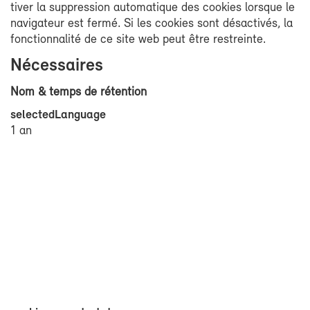
ti­ver la sup­pres­sion au­to­ma­tique des co­okies lorsque le
na­vi­ga­teur est fer­mé. Si les co­okies sont désac­ti­vés, la
fonc­tion­na­li­té de ce site web peut être res­treinte.
Né­ces­saires
Nom & temps de ré­ten­tion
se­lec­ted­Lan­guage
1 an