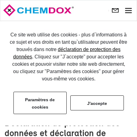
Affi
la
navi
ES­SAYER
Ce site web utilise des cookies - plus d`informations à
ce sujet et vos droits en tant qu`utilisateur peuvent être
trouvés dans notre
déclaration de protection des
CONNEC­TER
données
. Cliquez sur "J`accepte" pour accepter les
cookies et pouvoir visiter notre site web directement,
Avis de non-​
ou cliquez sur "Paramètres des cookies" pour gérer
vous-même vos cookies.
responsabilité
Paramètres de
J'accepte
cookies
Dé­cla­ra­tion de pro­tec­tion des
don­nées et dé­cla­ra­tion de