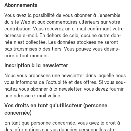
Abon­ne­ments
Vous avez la pos­si­bi­li­té de vous abon­ner à l'en­semble
du site Web et aux com­men­taires ul­té­rieurs sur votre
contri­bu­tion. Vous re­ce­vrez un e-​mail confir­mant votre
adresse e-​mail. En de­hors de ce­la, au­cune autre don­
née n'est col­lec­tée. Les don­nées sto­ckées ne se­ront
pas trans­mises à des tiers. Vous pou­vez vous dés­ins­
crire à tout mo­ment.
Ins­crip­tion à la news­let­ter
Nous vous pro­po­sons une news­let­ter dans la­quelle nous
vous in­for­mons de l'ac­tua­li­té et des offres. Si vous sou­
hai­tez vous abon­ner à la news­let­ter, vous de­vez four­nir
une adresse e-​mail va­lide.
Vos droits en tant qu'uti­li­sa­teur (per­sonne
concer­née)
En tant que per­sonne concer­née, vous avez le droit à
des in­for­ma­tions sur vos don­nées per­son­nelles sto­