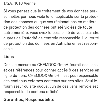
1/2A, 1010 Vienne.
Si vous pen­sez que le trai­te­ment de vos don­nées per­
son­nelles par nous viole la loi ap­pli­cable sur la pro­tec­
tion des don­nées ou que vos ré­cla­ma­tions en ma­tière
de pro­tec­tion des don­nées ont été vio­lées de toute
autre ma­nière, vous avez la pos­si­bi­li­té de vous plaindre
au­près de l'au­to­ri­té de contrôle res­pon­sable. L'au­to­ri­té
de pro­tec­tion des don­nées en Au­triche en est res­pon­
sable.
Liens
Dans la me­sure où CHEM­DOX GmbH four­nit des liens
et des ré­fé­rences pour don­ner ac­cès à des ser­vices en
ligne de tiers, CHEM­DOX GmbH n'est pas res­pon­sable
des conte­nus ex­ternes conte­nus sur ces sites. Seul le
four­nis­seur du site au­quel l'un de ces liens ren­voie est
res­pon­sable du conte­nu af­fi­ché.
Ga­ran­ties, Res­pon­sa­bi­li­té