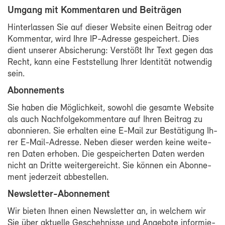
Um­gang mit Kom­men­ta­ren und Bei­trä­gen
Hin­ter­las­sen Sie auf die­ser Web­site ei­nen Bei­trag oder
Kom­men­tar, wird Ih­re IP-​Adresse ge­spei­chert. Dies
dient un­se­rer Ab­si­che­rung: Ver­stößt Ihr Text ge­gen das
Recht, kann ei­ne Fest­stel­lung Ih­rer Iden­ti­tät not­wen­dig
sein.
Abon­ne­ments
Sie ha­ben die Mög­lich­keit, so­wohl die ge­sam­te Web­site
als auch Nach­fol­ge­kom­men­ta­re auf Ih­ren Bei­trag zu
abon­nie­ren. Sie er­hal­ten ei­ne E-​Mail zur Be­stä­ti­gung Ih­
rer E-​Mail-Adresse. Ne­ben die­ser wer­den kei­ne wei­te­
ren Da­ten er­ho­ben. Die ge­spei­cher­ten Da­ten wer­den
nicht an Drit­te wei­ter­ge­reicht. Sie kön­nen ein Abon­ne­
ment je­der­zeit ab­be­stel­len.
Newsletter-​Abonnement
Wir bie­ten Ih­nen ei­nen News­let­ter an, in wel­chem wir
Sie über ak­tu­el­le Ge­scheh­nis­se und An­ge­bo­te in­for­mie­