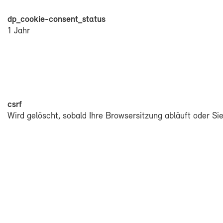
dp_cookie-​consent_sta­tus
1 Jahr
csrf
Wird ge­löscht, so­bald Ih­re Brow­ser­sit­zung ab­läuft oder S