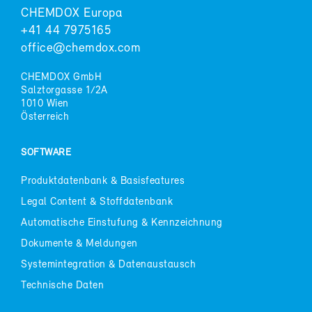
CHEM­DOX Eu­ro­pa
+41 44 7975165
of­fice@chem­dox.com
CHEM­DOX GmbH
Salztor­gas­se 1/2A
1010 Wien
Ös­ter­reich
SOFT­WARE
Pro­dukt­da­ten­bank & Ba­sis­fea­tures
Le­gal Con­tent & Stoff­da­ten­bank
Au­to­ma­ti­sche Ein­stu­fung & Kenn­zeich­nung
Do­ku­men­te & Mel­dun­gen
Sys­tem­in­te­gra­ti­on & Da­ten­aus­tausch
Tech­ni­sche Da­ten