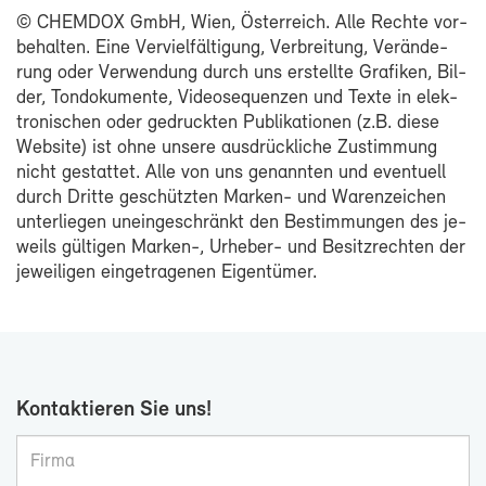
© CHEM­DOX GmbH, Wien, Ös­ter­reich. Al­le Rech­te vor­
be­hal­ten. Ei­ne Ver­viel­fäl­ti­gung, Ver­brei­tung, Ver­än­de­
rung oder Ver­wen­dung durch uns er­stell­te Gra­fi­ken, Bil­
der, Ton­do­ku­men­te, Vi­deo­se­quen­zen und Tex­te in elek­
tro­ni­schen oder ge­druck­ten Pu­bli­ka­tio­nen (z.B. die­se
Web­site) ist oh­ne un­se­re aus­drück­li­che Zu­stim­mung
nicht ge­stat­tet. Al­le von uns ge­nann­ten und even­tu­ell
durch Drit­te ge­schütz­ten Marken-​ und Wa­ren­zei­chen
un­ter­lie­gen un­ein­ge­schränkt den Be­stim­mun­gen des je­
weils gül­ti­gen Marken-​, Urheber-​ und Be­sitz­rech­ten der
je­wei­li­gen ein­ge­tra­ge­nen Ei­gen­tü­mer.
Kon­tak­tie­ren Sie uns!