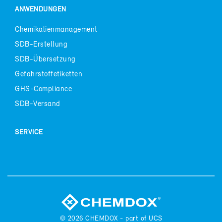
AN­WEN­DUN­GEN
Che­mi­ka­li­en­ma­nage­ment
SDB-​Erstellung
SDB-​Übersetzung
Ge­fahr­stof­f­eti­ket­ten
GHS-​Compliance
SDB-​Versand
SER­VICE
© 2026
CHEM­DOX - part of UCS