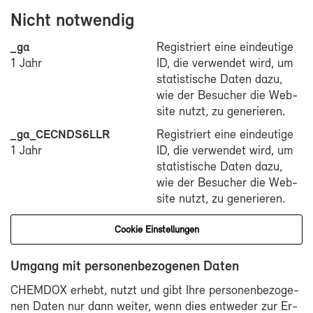
Nicht not­wen­dig
_ga
Re­gis­triert ei­ne ein­deu­ti­ge
1 Jahr
ID, die ver­wen­det wird, um
sta­tis­ti­sche Da­ten da­zu,
wie der Be­su­cher die Web­
site nutzt, zu ge­ne­rie­ren.
_ga_CECNDS6LLR
Re­gis­triert ei­ne ein­deu­ti­ge
1 Jahr
ID, die ver­wen­det wird, um
sta­tis­ti­sche Da­ten da­zu,
wie der Be­su­cher die Web­
site nutzt, zu ge­ne­rie­ren.
Coo­kie Ein­stel­lun­gen
Um­gang mit per­so­nen­be­zo­ge­nen Da­ten
CHEM­DOX er­hebt, nutzt und gibt Ih­re per­so­nen­be­zo­ge­
nen Da­ten nur dann wei­ter, wenn dies ent­we­der zur Er­