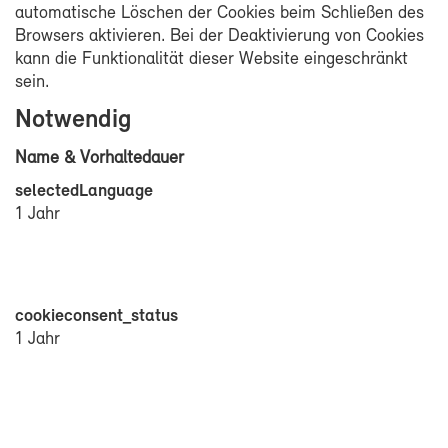
au­to­ma­ti­sche Lö­schen der Coo­kies beim Schlie­ßen des
Brow­sers ak­ti­vie­ren. Bei der De­ak­ti­vie­rung von Coo­kies
kann die Funk­tio­na­li­tät die­ser Web­site ein­ge­schränkt
sein.
Not­wen­dig
Na­me & Vor­hal­te­dau­er
sel­ec­ted­Lan­guage
1 Jahr
coo­kie­con­sent_sta­tus
1 Jahr