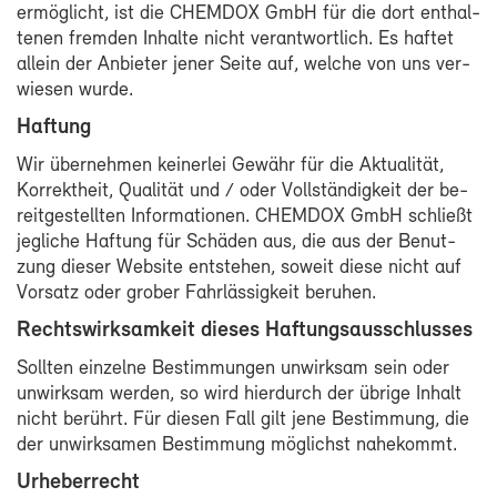
er­mög­licht, ist die CHEM­DOX GmbH für die dort ent­hal­
te­nen frem­den In­hal­te nicht ver­ant­wort­lich. Es haf­tet
al­lein der An­bie­ter je­ner Sei­te auf, wel­che von uns ver­
wie­sen wur­de.
Haf­tung
Wir über­neh­men kei­ner­lei Ge­währ für die Ak­tua­li­tät,
Kor­rekt­heit, Qua­li­tät und / oder Voll­stän­dig­keit der be­
reit­ge­stell­ten In­for­ma­tio­nen. CHEM­DOX GmbH schließt
jeg­li­che Haf­tung für Schä­den aus, die aus der Be­nut­
zung die­ser Web­site ent­ste­hen, so­weit die­se nicht auf
Vor­satz oder gro­ber Fahr­läs­sig­keit be­ru­hen.
Rechts­wirk­sam­keit die­ses Haf­tungs­aus­schlus­ses
Soll­ten ein­zel­ne Be­stim­mun­gen un­wirk­sam sein oder
un­wirk­sam wer­den, so wird hier­durch der üb­ri­ge In­halt
nicht be­rührt. Für die­sen Fall gilt je­ne Be­stim­mung, die
der un­wirk­sa­men Be­stim­mung mög­lichst na­he­kommt.
Ur­he­ber­recht