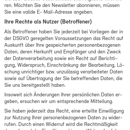
ren. Möch­ten Sie den News­let­ter abon­nie­ren, müs­sen
Sie ei­ne va­li­de E- Mail-​Adresse an­ge­ben.
Ih­re Rech­te als Nut­zer (Be­trof­fe­ner)
Als Be­trof­fe­ner ha­ben Sie je­der­zeit bei Vor­lie­gen der in
der DS­GVO ge­re­gel­ten Vor­aus­set­zun­gen das Recht auf
Aus­kunft über Ih­re ge­spei­cher­ten per­so­nen­be­zo­ge­nen
Da­ten, de­ren Her­kunft und Emp­fän­ger und den Zweck
der Da­ten­ver­ar­bei­tung so­wie ein Recht auf Be­rich­ti­
gung, Wi­der­spruch, Ein­schrän­kung der Be­ar­bei­tung, Lö­
schung un­rich­ti­ger bzw. un­zu­läs­sig ver­ar­bei­te­ter Da­ten
so­wie auf Über­tra­gung der Sie be­tref­fen­den Da­ten, die
Sie uns be­reit­ge­stellt ha­ben.
In­so­weit sich Än­de­run­gen Ih­rer per­sön­li­chen Da­ten er­
ge­ben, er­su­chen wir um ent­spre­chen­de Mit­tei­lung.
Sie ha­ben je­der­zeit das Recht, ei­ne er­teil­te Ein­wil­li­gung
zur Nut­zung Ih­rer per­so­nen­be­zo­ge­nen Da­ten zu wi­der­
ru­fen. Durch ei­nen Wi­der­ruf wird die Recht­mä­ßig­keit