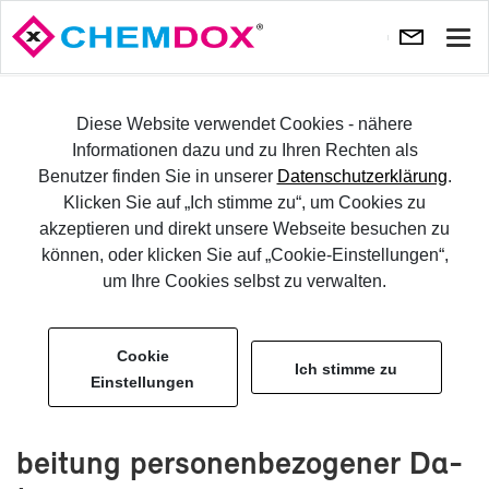
Navi
ein-
SELBST TES­TEN
Diese Website verwendet Cookies - nähere
Informationen dazu und zu Ihren Rechten als
Benutzer finden Sie in unserer
Datenschutzerklärung
.
LOG­IN
Klicken Sie auf „Ich stimme zu“, um Cookies zu
akzeptieren und direkt unsere Webseite besuchen zu
Da­ten­schutz
können, oder klicken Sie auf „Cookie-Einstellungen“,
um Ihre Cookies selbst zu verwalten.
Cookie
Ich stimme zu
Einstellungen
Da­ten­schutz­er­klä­rung und Ein­
wil­li­gungs­er­klä­rung zur Ver­ar­
bei­tung per­so­nen­be­zo­ge­ner Da­