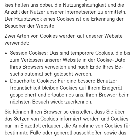
kies hel­fen uns da­bei, die Nut­zungs­häu­fig­keit und die
An­zahl der Nut­zer un­se­rer In­ter­net­sei­ten zu er­mit­teln.
Der Haupt­zweck ei­nes Coo­kies ist die Er­ken­nung der
Be­su­cher der Web­site.
Zwei Ar­ten von Coo­kies wer­den auf un­se­rer Web­site
ver­wen­det:
Ses­si­on Coo­kies: Das sind tem­po­rä­re Coo­kies, die bis
zum Ver­las­sen un­se­rer Web­site in der Cookie-​Datei
Ih­res Brow­sers ver­wei­len und nach En­de Ih­res Be­
suchs au­to­ma­tisch ge­löscht wer­den.
Dau­er­haf­te Coo­kies: Für ei­ne bes­se­re Be­nut­zer­
freund­lich­keit blei­ben Coo­kies auf Ih­rem End­ge­rät
ge­spei­chert und er­lau­ben es uns, Ih­ren Brow­ser beim
nächs­ten Be­such wie­der­zu­er­ken­nen.
Sie kön­nen Ih­ren Brow­ser so ein­stel­len, dass Sie über
das Set­zen von Coo­kies in­for­miert wer­den und Coo­kies
nur im Ein­zel­fall er­lau­ben, die An­nah­me von Coo­kies für
be­stimm­te Fäl­le oder ge­ne­rell aus­schlie­ßen so­wie das