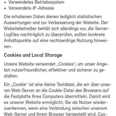
Ver­wen­de­tes Be­triebs­sys­tem
Ver­wen­de­te IP-​Adresse
Die er­ho­be­nen Da­ten die­nen le­dig­lich sta­tis­ti­schen
Aus­wer­tun­gen und zur Ver­bes­se­rung der Web­site. Der
Web­site­be­trei­ber be­hält sich al­ler­dings vor, die Server-​
Logfiles nach­träg­lich zu über­prü­fen, soll­ten kon­kre­te
An­halts­punk­te auf ei­ne rechts­wid­ri­ge Nut­zung hin­wei­
sen.
Coo­kies und Lo­cal Sto­rage
Un­se­re Web­site ver­wen­det „Coo­kies“, um un­ser An­ge­
bot nut­zer­freund­li­cher, ef­fek­ti­ver und si­che­rer zu ge­
stal­ten.
Ein „Coo­kie“ ist ei­ne klei­ne Text­da­tei, die wir über un­se­
ren Web-​Server an die Cookie-​Datei des Brow­sers auf
die Fest­plat­te Ih­res Com­pu­ters über­mit­teln. Da­mit wird
es un­se­rer Web­site er­mög­licht, Sie als Nut­zer wie­der­
zu­er­ken­nen, wenn ei­ne Ver­bin­dung zwi­schen un­se­rem
Web-​Server und Ih­rem Brow­ser her­ge­stellt wird. Coo­