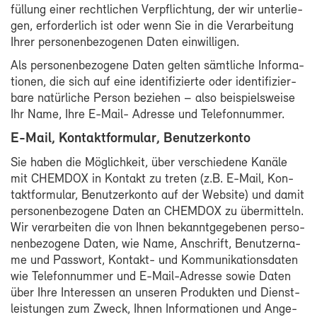
fül­lung ei­ner recht­li­chen Ver­pflich­tung, der wir un­ter­lie­
gen, er­for­der­lich ist oder wenn Sie in die Ver­ar­bei­tung
Ih­rer per­so­nen­be­zo­ge­nen Da­ten ein­wil­li­gen.
Als per­so­nen­be­zo­ge­ne Da­ten gel­ten sämt­li­che In­for­ma­
tio­nen, die sich auf ei­ne iden­ti­fi­zier­te oder iden­ti­fi­zier­
ba­re na­tür­li­che Per­son be­zie­hen – al­so bei­spiels­wei­se
Ihr Na­me, Ih­re E-​Mail- Adres­se und Te­le­fon­num­mer.
E-​Mail, Kon­takt­for­mu­lar, Be­nut­zer­kon­to
Sie ha­ben die Mög­lich­keit, über ver­schie­de­ne Ka­nä­le
mit CHEM­DOX in Kon­takt zu tre­ten (z.B. E-​Mail, Kon­
takt­for­mu­lar, Be­nut­zer­kon­to auf der Web­site) und da­mit
per­so­nen­be­zo­ge­ne Da­ten an CHEM­DOX zu über­mit­teln.
Wir ver­ar­bei­ten die von Ih­nen be­kannt­ge­ge­be­nen per­so­
nen­be­zo­ge­ne Da­ten, wie Na­me, An­schrift, Be­nut­zer­na­
me und Pass­wort, Kontakt-​ und Kom­mu­ni­ka­ti­ons­da­ten
wie Te­le­fon­num­mer und E-​Mail-Adresse so­wie Da­ten
über Ih­re In­ter­es­sen an un­se­ren Pro­duk­ten und Dienst­
leis­tun­gen zum Zweck, Ih­nen In­for­ma­tio­nen und An­ge­