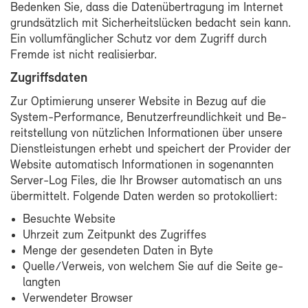
Be­den­ken Sie, dass die Da­ten­über­tra­gung im In­ter­net
grund­sätz­lich mit Si­cher­heits­lü­cken be­dacht sein kann.
Ein voll­um­fäng­li­cher Schutz vor dem Zu­griff durch
Frem­de ist nicht rea­li­sier­bar.
Zu­griffs­da­ten
Zur Op­ti­mie­rung un­se­rer Web­site in Be­zug auf die
System-​Performance, Be­nut­zer­freund­lich­keit und Be­
reit­stel­lung von nütz­li­chen In­for­ma­tio­nen über un­se­re
Dienst­leis­tun­gen er­hebt und spei­chert der Pro­vi­der der
Web­site au­to­ma­tisch In­for­ma­tio­nen in so­ge­nann­ten
Server-​Log Files, die Ihr Brow­ser au­to­ma­tisch an uns
über­mit­telt. Fol­gen­de Da­ten wer­den so pro­to­kol­liert:
Be­such­te Web­site
Uhr­zeit zum Zeit­punkt des Zu­grif­fes
Men­ge der ge­sen­de­ten Da­ten in Byte
Quel­le/Ver­weis, von wel­chem Sie auf die Sei­te ge­
lang­ten
Ver­wen­de­ter Brow­ser