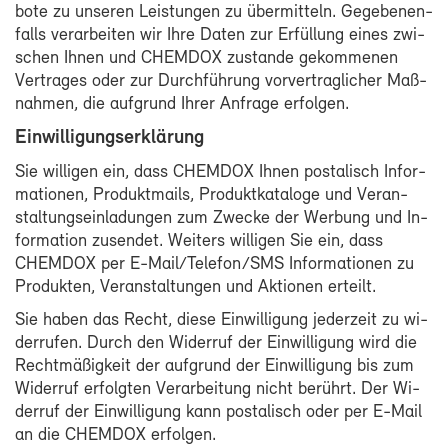
bo­te zu un­se­ren Leis­tun­gen zu über­mit­teln. Ge­ge­be­nen­
falls ver­ar­bei­ten wir Ih­re Da­ten zur Er­fül­lung ei­nes zwi­
schen Ih­nen und CHEM­DOX zu­stan­de ge­kom­me­nen
Ver­tra­ges oder zur Durch­füh­rung vor­ver­trag­li­cher Maß­
nah­men, die auf­grund Ih­rer An­fra­ge er­fol­gen.
Ein­wil­li­gungs­er­klä­rung
Sie wil­li­gen ein, dass CHEM­DOX Ih­nen pos­ta­lisch In­for­
ma­tio­nen, Pro­dukt­mails, Pro­dukt­ka­ta­lo­ge und Ver­an­
stal­tungs­ein­la­dun­gen zum Zwe­cke der Wer­bung und In­
for­ma­ti­on zu­sen­det. Wei­ters wil­li­gen Sie ein, dass
CHEM­DOX per E-​Mail/Te­le­fon/SMS In­for­ma­tio­nen zu
Pro­duk­ten, Ver­an­stal­tun­gen und Ak­tio­nen er­teilt.
Sie ha­ben das Recht, die­se Ein­wil­li­gung je­der­zeit zu wi­
der­ru­fen. Durch den Wi­der­ruf der Ein­wil­li­gung wird die
Recht­mä­ßig­keit der auf­grund der Ein­wil­li­gung bis zum
Wi­der­ruf er­folg­ten Ver­ar­bei­tung nicht be­rührt. Der Wi­
der­ruf der Ein­wil­li­gung kann pos­ta­lisch oder per E-​Mail
an die CHEM­DOX er­fol­gen.