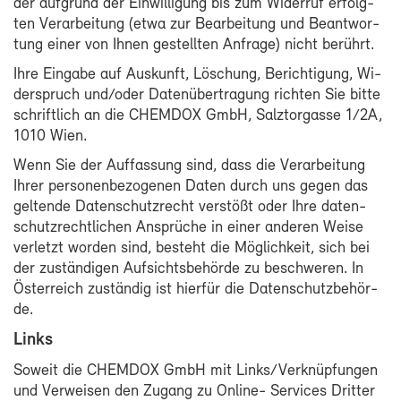
der auf­grund der Ein­wil­li­gung bis zum Wi­der­ruf er­folg­
ten Ver­ar­bei­tung (et­wa zur Be­ar­bei­tung und Be­ant­wor­
tung ei­ner von Ih­nen ge­stell­ten An­fra­ge) nicht be­rührt.
Ih­re Ein­ga­be auf Aus­kunft, Lö­schung, Be­rich­ti­gung, Wi­
der­spruch und/oder Da­ten­über­tra­gung rich­ten Sie bit­te
schrift­lich an die CHEM­DOX GmbH, Salztor­gas­se 1/2A,
1010 Wien.
Wenn Sie der Auf­fas­sung sind, dass die Ver­ar­bei­tung
Ih­rer per­so­nen­be­zo­ge­nen Da­ten durch uns ge­gen das
gel­ten­de Da­ten­schutz­recht ver­stößt oder Ih­re da­ten­
schutz­recht­li­chen An­sprü­che in ei­ner an­de­ren Wei­se
ver­letzt wor­den sind, be­steht die Mög­lich­keit, sich bei
der zu­stän­di­gen Auf­sichts­be­hör­de zu be­schwe­ren. In
Ös­ter­reich zu­stän­dig ist hier­für die Da­ten­schutz­be­hör­
de.
Links
So­weit die CHEM­DOX GmbH mit Links/Ver­knüp­fun­gen
und Ver­wei­sen den Zu­gang zu Online-​ Ser­vices Drit­ter