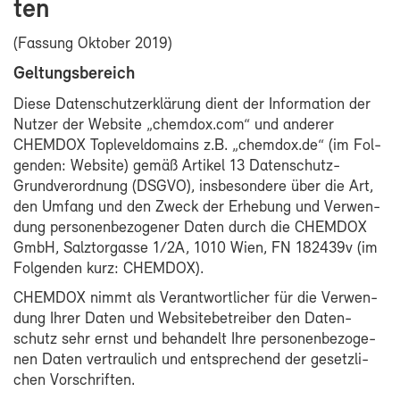
ten
(Fas­sung Ok­to­ber 2019)
Gel­tungs­be­reich
Die­se Da­ten­schutz­er­klä­rung dient der In­for­ma­ti­on der
Nut­zer der Web­site „chem­dox.com“ und an­de­rer
CHEM­DOX Top­le­vel­do­mains z.B. „chem­dox.de“ (im Fol­
gen­den: Web­site) ge­mäß Ar­ti­kel 13 Datenschutz-​
Grundverordnung (DS­GVO), ins­be­son­de­re über die Art,
den Um­fang und den Zweck der Er­he­bung und Ver­wen­
dung per­so­nen­be­zo­ge­ner Da­ten durch die CHEM­DOX
GmbH, Salztor­gas­se 1/2A, 1010 Wien, FN 182439v (im
Fol­gen­den kurz: CHEM­DOX).
CHEM­DOX nimmt als Ver­ant­wort­li­cher für die Ver­wen­
dung Ih­rer Da­ten und Web­site­be­trei­ber den Da­ten­
schutz sehr ernst und be­han­delt Ih­re per­so­nen­be­zo­ge­
nen Da­ten ver­trau­lich und ent­spre­chend der ge­setz­li­
chen Vor­schrif­ten.