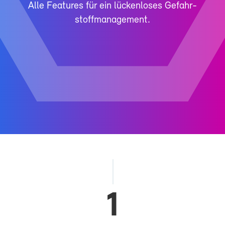
Al­le Fea­tures für ein lü­cken­lo­ses Ge­fahr­
stoff­ma­nage­ment.
1