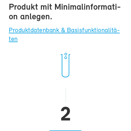
Pro­dukt mit Mi­ni­mal­in­for­ma­ti­
on an­le­gen.
Pro­dukt­da­ten­bank & Ba­sis­funk­tio­na­li­tä­
ten
2