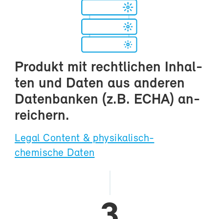
Pro­dukt mit recht­li­chen In­hal­
ten und Da­ten aus an­de­ren
Da­ten­ban­ken (z.B. ECHA) an­
rei­chern.
Le­gal Con­tent & physikalisch-​
chemische Da­ten
3