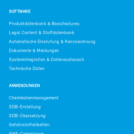
SOFT­WARE
Pro­dukt­da­ten­bank & Ba­sis­fea­tures
Le­gal Con­tent & Stoff­da­ten­bank
Au­to­ma­ti­sche Ein­stu­fung & Kenn­zeich­nung
Do­ku­men­te & Mel­dun­gen
Sys­tem­in­te­gra­ti­on & Da­ten­aus­tausch
Tech­ni­sche Da­ten
AN­WEN­DUN­GEN
Che­mi­ka­li­en­ma­nage­ment
SDB-​Erstellung
SDB-​Übersetzung
Ge­fahr­stof­f­eti­ket­ten