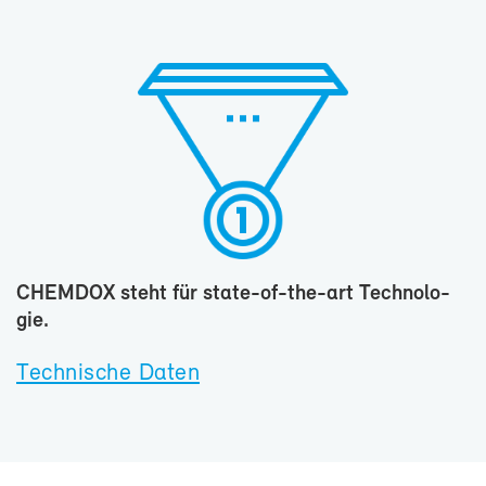
CHEM­DOX steht für state-​of-the-art Tech­no­lo­
gie.
Tech­ni­sche Da­ten