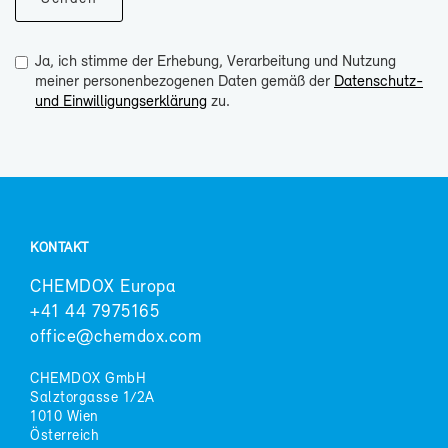
Ja, ich stimme der Erhebung, Verarbeitung und Nutzung
meiner personenbezogenen Daten gemäß der
Datenschutz-
und Einwilligungserklärung
zu.
KON­TAKT
CHEM­DOX Eu­ro­pa
+41 44 7975165
of­fice@chem­dox.com
CHEM­DOX GmbH
Salztor­gas­se 1/2A
1010 Wien
Ös­ter­reich