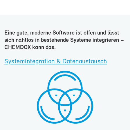
Ei­ne gu­te, mo­der­ne Soft­ware ist of­fen und lässt
sich naht­los in be­stehen­de Sys­te­me in­te­grie­ren –
CHEM­DOX kann das.
Sys­tem­in­te­gra­ti­on & Da­ten­aus­tausch