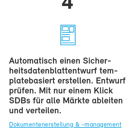
4
Au­to­ma­tisch ei­nen Si­cher­
heits­da­ten­blatt­ent­wurf tem­
pla­te­ba­siert er­stel­len. Ent­wurf
prü­fen. Mit nur ei­nem Klick
SDBs für al­le Märk­te ab­lei­ten
und ver­tei­len.
Do­ku­men­ten­er­stel­lung & -​management