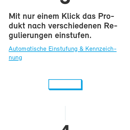
Mit nur ei­nem Klick das Pro­
dukt nach ver­schie­de­nen Re­
gu­lie­run­gen ein­stu­fen.
Au­to­ma­ti­sche Ein­stu­fung & Kenn­zeich­
nung