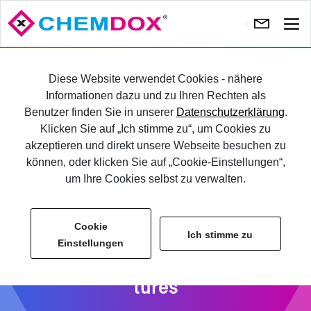
Navi
ein-
Nä
te
SELBST TES­TEN
Diese Website verwendet Cookies - nähere
Informationen dazu und zu Ihren Rechten als
Benutzer finden Sie in unserer
Datenschutzerklärung
.
LOG­IN
Klicken Sie auf „Ich stimme zu“, um Cookies zu
akzeptieren und direkt unsere Webseite besuchen zu
können, oder klicken Sie auf „Cookie-Einstellungen“,
um Ihre Cookies selbst zu verwalten.
Cookie
Ich stimme zu
Einstellungen
CHEM­DOX Soft­ware Fea­
tures