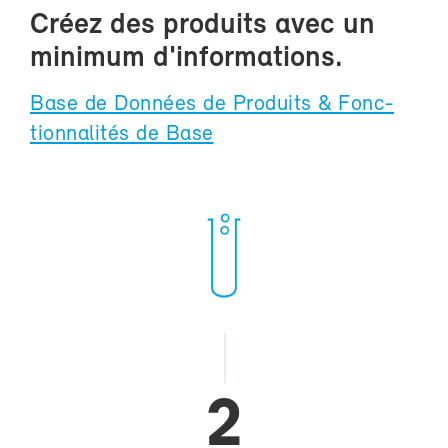
Créez des pro­duits avec un
mi­ni­mum d'in­for­ma­tions.
Base de Don­nées de Pro­duits & Fonc­
tion­na­li­tés de Base
2