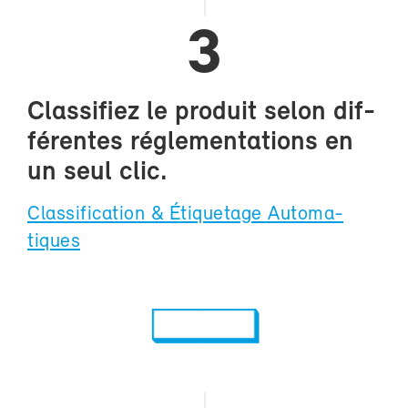
3
Clas­si­fiez le pro­duit se­lon dif­
fé­rentes ré­gle­men­ta­tions en
un seul clic.
Clas­si­fi­ca­tion & Éti­que­tage Au­to­ma­
tiques