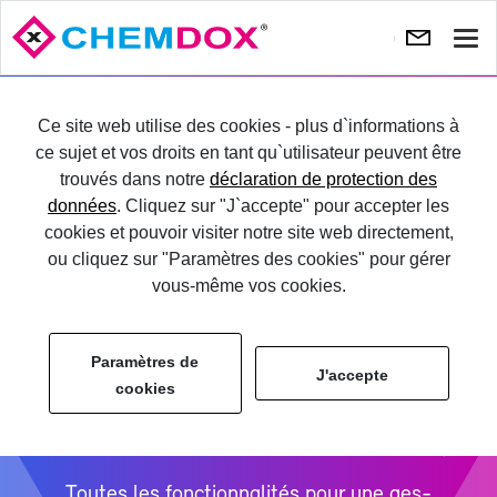
Affi
la
Su
navi
va
ES­SAYER
Ce site web utilise des cookies - plus d`informations à
ce sujet et vos droits en tant qu`utilisateur peuvent être
trouvés dans notre
déclaration de protection des
CONNEC­TER
données
. Cliquez sur "J`accepte" pour accepter les
cookies et pouvoir visiter notre site web directement,
ou cliquez sur "Paramètres des cookies" pour gérer
vous-même vos cookies.
Paramètres de
J'accepte
cookies
Fonc­tion­na­li­tés lo­gi­cielles
de CHEM­DOX
Toutes les fonc­tion­na­li­tés pour une ges­