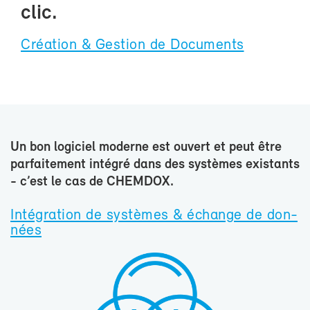
clic.
Créa­tion & Ges­tion de Do­cu­ments
Un bon lo­gi­ciel mo­derne est ou­vert et peut être
par­fai­te­ment in­té­gré dans des sys­tèmes exis­tants
- c’est le cas de CHEM­DOX.
In­té­gra­tion de sys­tèmes & échange de don­
nées