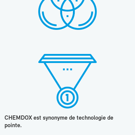
CHEM­DOX est sy­no­nyme de tech­no­lo­gie de
pointe.