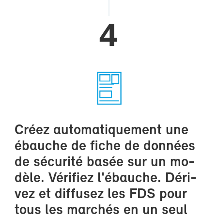
4
Créez au­to­ma­ti­que­ment une
ébauche de fiche de don­nées
de sé­cu­ri­té ba­sée sur un mo­
dèle. Vé­ri­fiez l'ébauche. Dé­ri­
vez et dif­fu­sez les FDS pour
tous les mar­chés en un seul