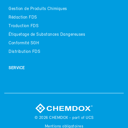
Ges­tion de Pro­duits Chi­miques
Ré­dac­tion FDS
Tra­duc­tion FDS
Éti­que­tage de Sub­stances Dan­ge­reuses
Confor­mi­té SGH
Dis­tri­bu­tion FDS
SER­VICE
© 2026
CHEM­DOX - part of UCS
Men­tions obli­ga­toires