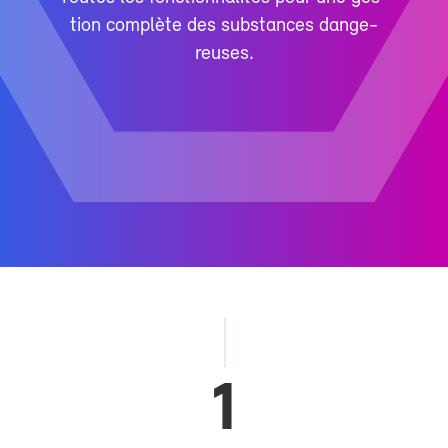
tion com­plète des sub­stances dan­ge­
reuses.
1