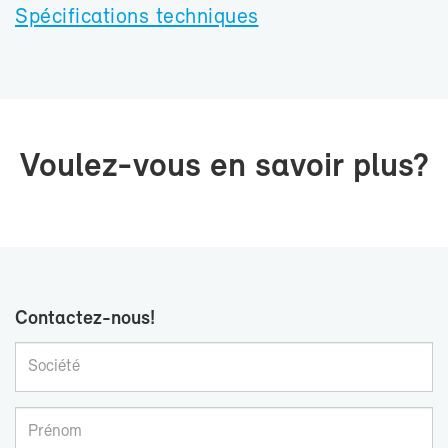
Spé­ci­fi­ca­tions tech­niques
Voulez-​vous en sa­voir plus?
Contactez-​nous!