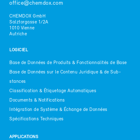
of­fice@chem­dox.com
CHEM­DOX GmbH
Salz­tor­gasse 1/2A
1010 Vienne
Au­triche
LO­GI­CIEL
Base de Don­nées de Pro­duits & Fonc­tion­na­li­tés de Base
Base de Don­nées sur le Conte­nu Ju­ri­dique & de Sub­
stances
Clas­si­fi­ca­tion & Éti­que­tage Au­to­ma­tiques
Do­cu­ments & No­ti­fi­ca­tions
In­té­gra­tion de Sys­tème & Échange de Don­nées
Spé­ci­fi­ca­tions Tech­niques
AP­PLI­CA­TIONS