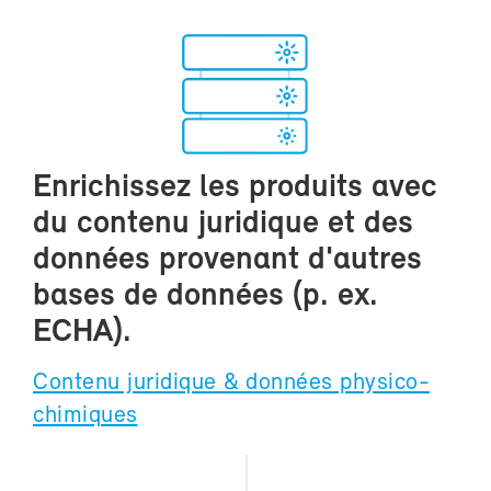
En­ri­chis­sez les pro­duits avec
du conte­nu ju­ri­dique et des
don­nées pro­ve­nant d'autres
bases de don­nées (p. ex.
ECHA).
Conte­nu ju­ri­dique & don­nées physico-​
chimiques