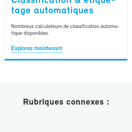
Clas­si­fi­ca­tion & éti­que­
tage au­to­ma­tiques
Nom­breux cal­cu­la­teurs de clas­si­fi­ca­tion au­to­ma­
tique dis­po­nibles.
Ex­plo­rez main­te­nant
Ru­briques connexes :