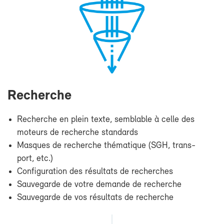
Re­cherche
Re­cherche en plein texte, sem­blable à celle des
mo­teurs de re­cherche stan­dards
Masques de re­cherche thé­ma­tique (SGH, trans­
port, etc.)
Confi­gu­ra­tion des ré­sul­tats de re­cherches
Sau­ve­garde de votre de­mande de re­cherche
Sau­ve­garde de vos ré­sul­tats de re­cherche