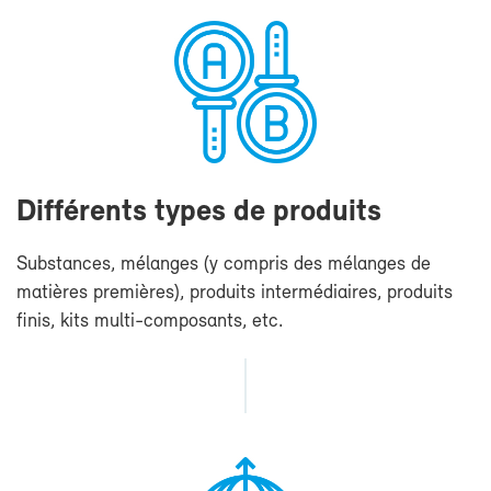
Dif­fé­rents types de pro­duits
Sub­stances, mé­langes (y com­pris des mé­langes de
ma­tières pre­mières), pro­duits in­ter­mé­diaires, pro­duits
fi­nis, kits multi-​composants, etc.