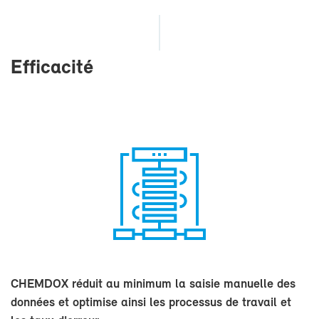
Ef­fi­ca­ci­té
CHEM­DOX ré­duit au mi­ni­mum la sai­sie ma­nuelle des
don­nées et op­ti­mise ain­si les pro­ces­sus de tra­vail et