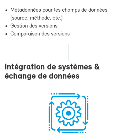
Mé­ta­don­nées pour les champs de don­nées
(source, mé­thode, etc.)
Ges­tion des ver­sions
Com­pa­rai­son des ver­sions
In­té­gra­tion de sys­tèmes &
échange de don­nées