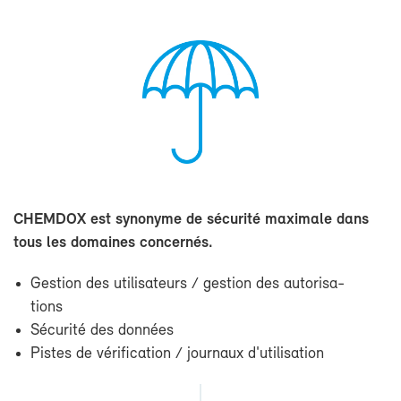
CHEM­DOX est sy­no­nyme de sé­cu­ri­té maxi­male dans
tous les do­maines concer­nés.
Ges­tion des uti­li­sa­teurs / ges­tion des au­to­ri­sa­
tions
Sé­cu­ri­té des don­nées
Pistes de vé­ri­fi­ca­tion / jour­naux d'uti­li­sa­tion