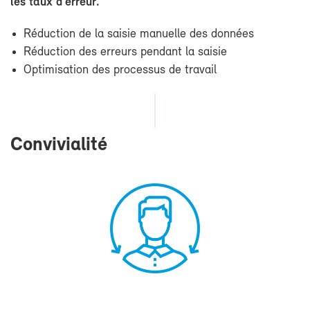
les taux d'er­reur.
Ré­duc­tion de la sai­sie ma­nuelle des don­nées
Ré­duc­tion des er­reurs pen­dant la sai­sie
Op­ti­mi­sa­tion des pro­ces­sus de tra­vail
Convi­via­li­té