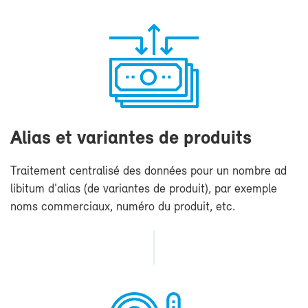
Alias et va­riantes de pro­duits
Trai­te­ment cen­tra­li­sé des don­nées pour un nombre ad
li­bi­tum d'alias (de va­riantes de pro­duit), par exemple
noms com­mer­ciaux, nu­mé­ro du pro­duit, etc.