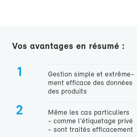
Vos avan­tages en ré­su­mé :
1
Ges­tion simple et ex­trê­me­
ment ef­fi­cace des don­nées
des pro­duits
2
Même les cas par­ti­cu­liers
- comme l'éti­que­tage pri­vé
- sont trai­tés ef­fi­ca­ce­ment