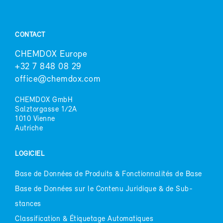
CONTACT
CHEM­DOX Eu­rope
+32 7 848 08 29
of­fice@chem­dox.com
CHEM­DOX GmbH
Salz­tor­gasse 1/2A
1010 Vienne
Au­triche
LO­GI­CIEL
Base de Don­nées de Pro­duits & Fonc­tion­na­li­tés de Base
Base de Don­nées sur le Conte­nu Ju­ri­dique & de Sub­
stances
Clas­si­fi­ca­tion & Éti­que­tage Au­to­ma­tiques