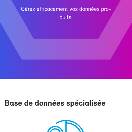
Gé­rez ef­fi­ca­ce­ment vos don­nées pro­
duits.
Base de don­nées spé­cia­li­sée