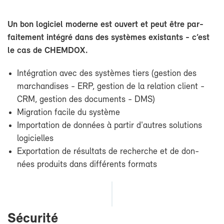
Un bon lo­gi­ciel mo­derne est ou­vert et peut être par­
fai­te­ment in­té­gré dans des sys­tèmes exis­tants - c’est
le cas de CHEM­DOX.
In­té­gra­tion avec des sys­tèmes tiers (ges­tion des
mar­chan­dises - ERP, ges­tion de la re­la­tion client -
CRM, ges­tion des do­cu­ments - DMS)
Mi­gra­tion fa­cile du sys­tème
Im­por­ta­tion de don­nées à par­tir d'autres so­lu­tions
lo­gi­cielles
Ex­por­ta­tion de ré­sul­tats de re­cherche et de don­
nées pro­duits dans dif­fé­rents for­mats
Sé­cu­ri­té