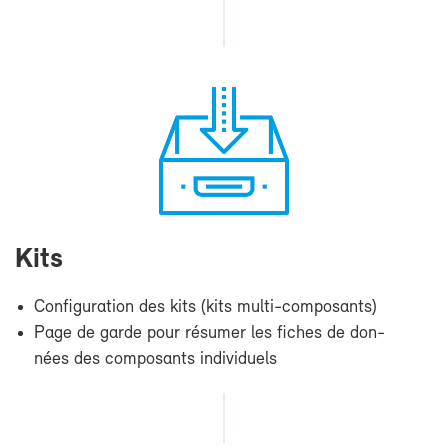
Kits
Confi­gu­ra­tion des kits (kits multi-​composants)
Page de garde pour ré­su­mer les fiches de don­
nées des com­po­sants in­di­vi­duels