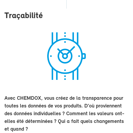
Tra­ça­bi­li­té
Avec CHEM­DOX, vous créez de la trans­pa­rence pour
toutes les don­nées de vos pro­duits. D'où pro­viennent
des don­nées in­di­vi­duelles ? Com­ment les va­leurs ont-​
elles été dé­ter­mi­nées ? Qui a fait quels chan­ge­ments
et quand ?