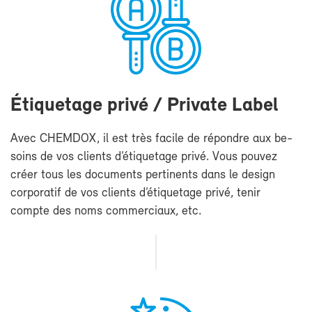
Éti­que­tage pri­vé / Pri­vate La­bel
Avec CHEM­DOX, il est très fa­cile de ré­pondre aux be­
soins de vos clients d’éti­que­tage pri­vé. Vous pou­vez
créer tous les do­cu­ments per­ti­nents dans le de­si­gn
cor­po­ra­tif de vos clients d’éti­que­tage pri­vé, te­nir
compte des noms com­mer­ciaux, etc.