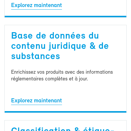
Ex­plo­rez main­te­nant
Base de don­nées du
conte­nu ju­ri­dique & de
sub­stances
En­ri­chis­sez vos pro­duits avec des in­for­ma­tions
ré­gle­men­taires com­plètes et à jour.
Ex­plo­rez main­te­nant