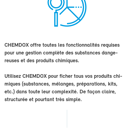
CHEM­DOX offre toutes les fonc­tion­na­li­tés re­quises
pour une ges­tion com­plète des sub­stances dan­ge­
reuses et des pro­duits chi­miques.
Uti­li­sez CHEM­DOX pour fi­cher tous vos pro­duits chi­
miques (sub­stances, mé­langes, pré­pa­ra­tions, kits,
etc.) dans toute leur com­plexi­té. De fa­çon claire,
struc­tu­rée et pour­tant très simple.