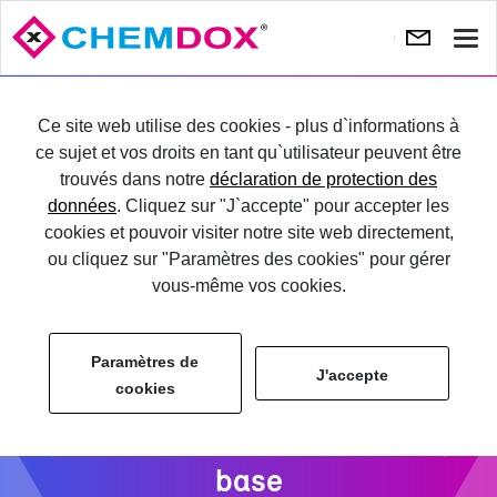
Affi
la
Pré­
Su
navi
cé­
va
ES­SAYER
Ce site web utilise des cookies - plus d`informations à
dent
ce sujet et vos droits en tant qu`utilisateur peuvent être
trouvés dans notre
déclaration de protection des
CONNEC­TER
données
. Cliquez sur "J`accepte" pour accepter les
cookies et pouvoir visiter notre site web directement,
ou cliquez sur "Paramètres des cookies" pour gérer
vous-même vos cookies.
Paramètres de
J'accepte
Base de don­nées de pro­
cookies
duits & fonc­tion­na­li­tés de
base