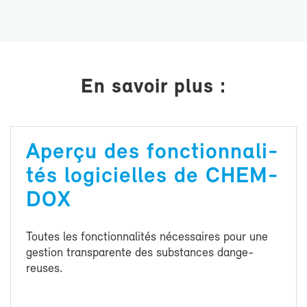
En sa­voir plus :
Aper­çu des fonc­tion­na­li­
tés lo­gi­cielles de CHEM­
DOX
Toutes les fonc­tion­na­li­tés né­ces­saires pour une
ges­tion trans­pa­rente des sub­stances dan­ge­
reuses.