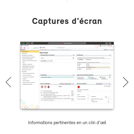
Cap­tures d'écran
prev
next
In­for­ma­tions per­ti­nentes en un clin d'œil
Champs 