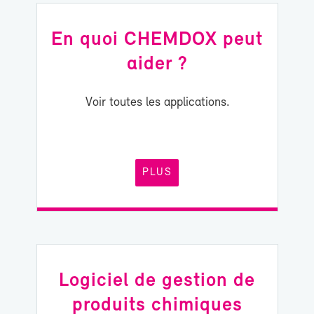
En quoi CHEM­DOX peut
ai­der ?
Voir toutes les ap­pli­ca­tions.
PLUS
Lo­gi­ciel de ges­tion de
pro­duits chi­miques