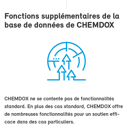
Fonc­tions sup­plé­men­taires de la
base de don­nées de CHEM­DOX
CHEM­DOX ne se contente pas de fonc­tion­na­li­tés
stan­dard. En plus des cas stan­dard, CHEM­DOX offre
de nom­breuses fonc­tion­na­li­tés pour un sou­tien ef­fi­
cace dans des cas par­ti­cu­liers.