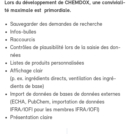
Lors du dé­ve­lop­pe­ment de CHEM­DOX, une convi­via­li­
té maxi­male est pri­mor­diale.
Sau­ve­gar­der des de­mandes de re­cherche
Infos-​bulles
Rac­cour­cis
Contrôles de plau­si­bi­li­té lors de la sai­sie des don­
nées
Listes de pro­duits per­son­na­li­sées
Af­fi­chage clair
(p. ex. in­gré­dients di­rects, ven­ti­la­tion des in­gré­
dients de base)
Im­port de don­nées de bases de don­nées ex­ternes
(ECHA, Pub­Chem, im­por­ta­tion de don­nées
IFRA/IO­FI pour les membres IFRA/IO­FI)
Pré­sen­ta­tion claire