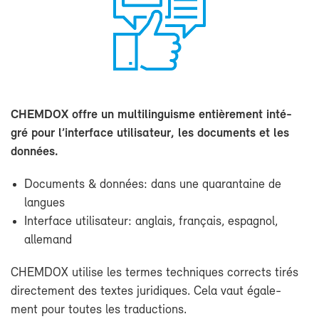
CHEM­DOX offre un mul­ti­lin­guisme en­tiè­re­ment in­té­
gré pour l’in­ter­face uti­li­sa­teur, les do­cu­ments et les
don­nées.
Do­cu­ments & don­nées: dans une qua­ran­taine de
langues
In­ter­face uti­li­sa­teur: an­glais, fran­çais, es­pa­gnol,
al­le­mand
CHEM­DOX uti­lise les termes tech­niques cor­rects ti­rés
di­rec­te­ment des textes ju­ri­diques. Ce­la vaut éga­le­
ment pour toutes les tra­duc­tions.