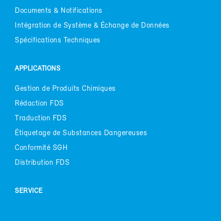
Do­cu­ments & No­ti­fi­ca­tions
In­té­gra­tion de Sys­tème & Échange de Don­nées
Spé­ci­fi­ca­tions Tech­niques
AP­PLI­CA­TIONS
Ges­tion de Pro­duits Chi­miques
Ré­dac­tion FDS
Tra­duc­tion FDS
Éti­que­tage de Sub­stances Dan­ge­reuses
Confor­mi­té SGH
Dis­tri­bu­tion FDS
SER­VICE