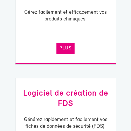
Gé­rez fa­ci­le­ment et ef­fi­ca­ce­ment vos
pro­duits chi­miques.
PLUS
Lo­gi­ciel de créa­tion de
FDS
Gé­né­rez ra­pi­de­ment et fa­ci­le­ment vos
fiches de don­nées de sé­cu­ri­té (FDS).