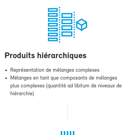
Pro­duits hié­rar­chiques
Re­pré­sen­ta­tion de mé­langes com­plexes
Mé­langes en tant que com­po­sants de mé­langes
plus com­plexes (quan­ti­té ad li­bi­tum de ni­veaux de
hié­rar­chie)