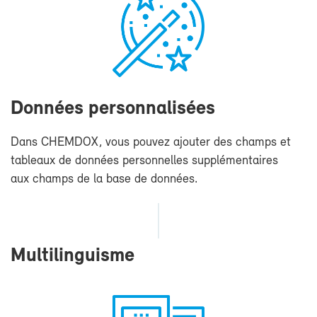
Don­nées per­son­na­li­sées
Dans CHEM­DOX, vous pou­vez ajou­ter des champs et
ta­bleaux de don­nées per­son­nelles sup­plé­men­taires
aux champs de la base de don­nées.
Mul­ti­lin­guisme