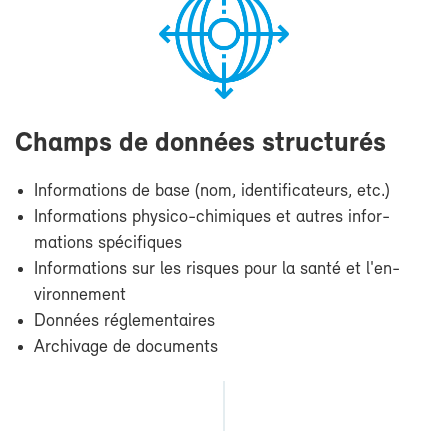
Champs de don­nées struc­tu­rés
In­for­ma­tions de base (nom, iden­ti­fi­ca­teurs, etc.)
In­for­ma­tions physico-​chimiques et autres in­for­
ma­tions spé­ci­fiques
In­for­ma­tions sur les risques pour la san­té et l'en­
vi­ron­ne­ment
Don­nées ré­gle­men­taires
Ar­chi­vage de do­cu­ments