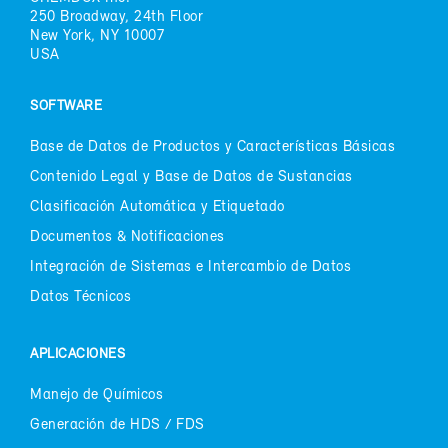
250 Broad­way, 24th Floor
New York, NY 10007
USA
SOFT­WA­RE
Ba­se de Da­tos de Pro­duc­tos y Ca­rac­te­rís­ti­cas Bá­si­cas
Con­te­ni­do Le­gal y Ba­se de Da­tos de Sus­tan­cias
Cla­si­fi­ca­ción Au­to­má­ti­ca y Eti­que­ta­do
Do­cu­men­tos & No­ti­fi­ca­cio­nes
In­te­gra­ción de Sis­te­mas e In­ter­cam­bio de Da­tos
Da­tos Téc­ni­cos
APLI­CA­CIO­NES
Ma­ne­jo de Quí­mi­cos
Ge­ne­ra­ción de HDS / FDS