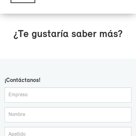
¿Te gus­ta­ría sa­ber más?
¡Con­tác­ta­nos!