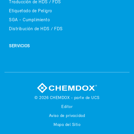
Tra­duc­ción de HDS / FDS
Eti­que­ta­do de Pe­li­gro
SGA - Cum­pli­mien­to
Dis­tri­bu­ción de HDS / FDS
SER­VI­CIOS
© 2026
CHEM­DOX - par­te de UCS
Edi­tor
Avi­so de pri­va­ci­dad
Ma­pa del Si­tio