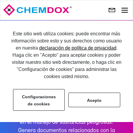
Most
nave
PRUÉ­BA­LO
Este sitio web utiliza cookies: puede encontrar más
información sobre esto y sus derechos como usuario
en nuestra
declaración de política de privacidad
.
IN­GRE­SE
Haga clic en "Acepto" para aceptar cookies y poder
visitar nuestro sitio web directamente, o haga clic en
"Configuración de cookies" para administrar las
cookies usted mismo.
Configuraciones
®
CHEM­DOX
Acepto
de cookies
CHEM­DOX es si­nó­ni­mo de al­ta ca­li­dad
en el ma­ne­jo de sus­tan­cias pe­li­gro­sas.
Ge­ne­ra do­cu­men­tos re­la­cio­na­dos con la