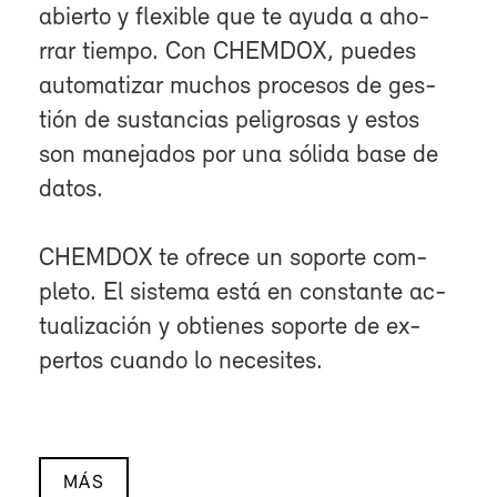
abier­to y fle­xi­ble que te ayu­da a aho­
rrar tiem­po. Con CHEM­DOX, pue­des
au­to­ma­ti­zar mu­chos pro­ce­sos de ges­
tión de sus­tan­cias pe­li­gro­sas y es­tos
son ma­ne­ja­dos por una só­li­da ba­se de
da­tos.
CHEM­DOX te ofre­ce un so­por­te com­
ple­to. El sis­te­ma es­tá en cons­tan­te ac­
tua­li­za­ción y ob­tie­nes so­por­te de ex­
per­tos cuan­do lo ne­ce­si­tes.
MÁS