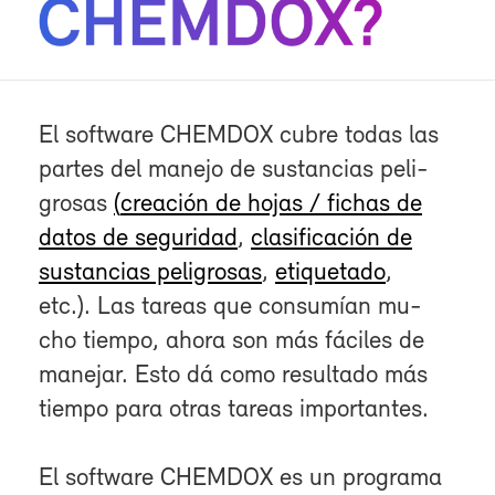
El soft­wa­re CHEM­DOX cu­bre to­das las
par­tes del ma­ne­jo de sus­tan­cias pe­li­
gro­sas
(
crea­ción de ho­jas
/ fi­chas de
da­tos de se­gu­ri­dad
,
cla­si­fi­ca­ción de
sus­tan­cias pe­li­gro­sas
,
eti­que­ta­do
,
etc.). Las ta­reas que con­su­mían mu­
cho tiem­po, aho­ra son más fá­ci­les de
ma­ne­jar. Es­to dá co­mo re­sul­ta­do más
tiem­po pa­ra otras ta­reas im­por­tan­tes.
El soft­wa­re CHEM­DOX es un pro­gra­ma