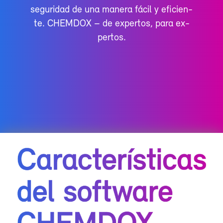
se­gu­ri­dad de una ma­ne­ra fá­cil y efi­cien­
te. CHEM­DOX – de ex­per­tos, pa­ra ex­
per­tos.