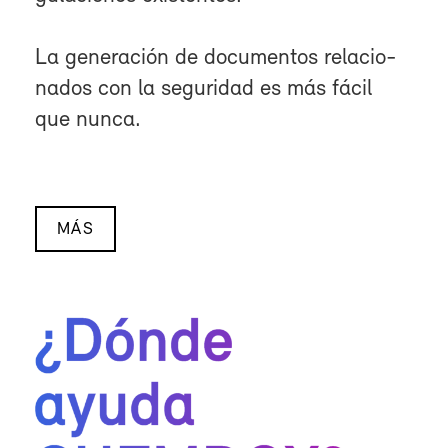
La ge­ne­ra­ción de do­cu­men­tos re­la­cio­
na­dos con la se­gu­ri­dad es más fá­cil
que nun­ca.
MÁS