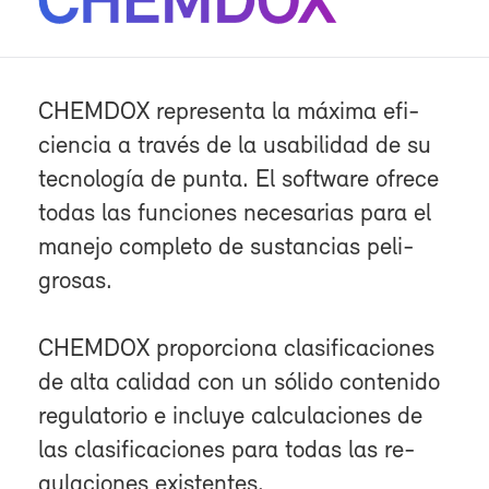
CHEM­DOX re­pre­sen­ta la má­xi­ma efi­
cien­cia a tra­vés de la usa­bi­li­dad de su
tec­no­lo­gía de pun­ta. El soft­wa­re ofre­ce
to­das las fun­cio­nes ne­ce­sa­rias pa­ra el
ma­ne­jo com­ple­to de sus­tan­cias pe­li­
gro­sas.
CHEM­DOX pro­por­cio­na cla­si­fi­ca­cio­nes
de al­ta ca­li­dad con un só­li­do con­te­ni­do
re­gu­la­to­rio e in­clu­ye cal­cu­la­cio­nes de
las cla­si­fi­ca­cio­nes pa­ra to­das las re­
gu­la­cio­nes exis­ten­tes.