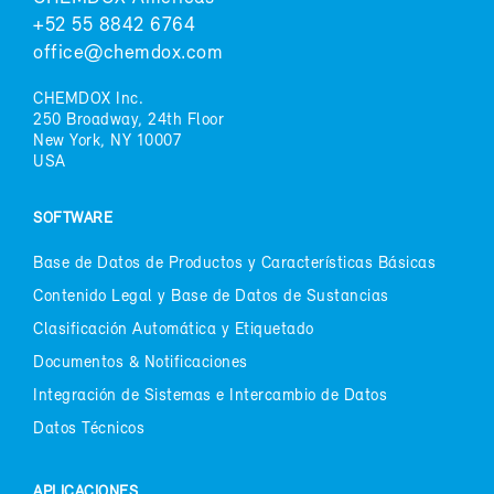
+52 55 8842 6764
of­fi­ce@chem­dox.com
CHEM­DOX Inc.
250 Broad­way, 24th Floor
New York, NY 10007
USA
SOFT­WA­RE
Ba­se de Da­tos de Pro­duc­tos y Ca­rac­te­rís­ti­cas Bá­si­cas
Con­te­ni­do Le­gal y Ba­se de Da­tos de Sus­tan­cias
Cla­si­fi­ca­ción Au­to­má­ti­ca y Eti­que­ta­do
Do­cu­men­tos & No­ti­fi­ca­cio­nes
In­te­gra­ción de Sis­te­mas e In­ter­cam­bio de Da­tos
Da­tos Téc­ni­cos
APLI­CA­CIO­NES