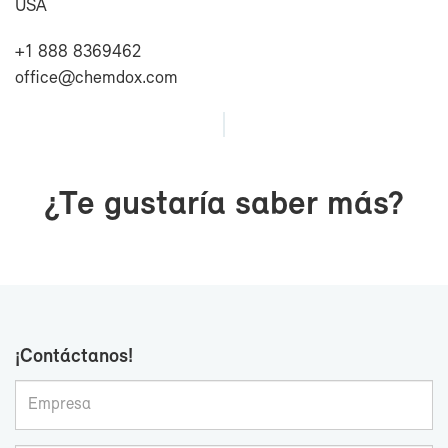
USA
+1 888 8369462
of­fi­ce@chem­dox.com
¿Te gus­ta­ría sa­ber más?
¡Con­tác­ta­nos!