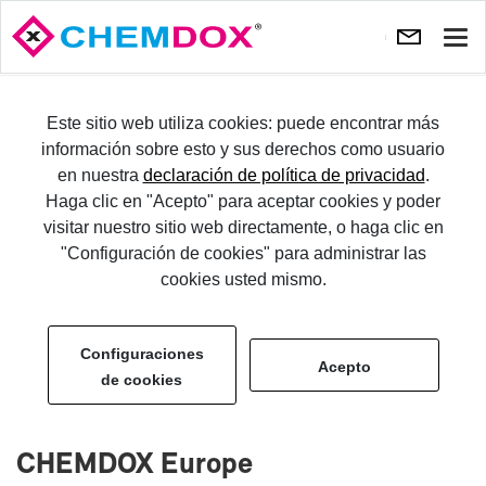
Most
nave
PRUÉ­BA­LO
Este sitio web utiliza cookies: puede encontrar más
información sobre esto y sus derechos como usuario
en nuestra
declaración de política de privacidad
.
IN­GRE­SE
Haga clic en "Acepto" para aceptar cookies y poder
visitar nuestro sitio web directamente, o haga clic en
Edi­tor
"Configuración de cookies" para administrar las
cookies usted mismo.
Configuraciones
Acepto
de cookies
CHEM­DOX Eu­ro­pe