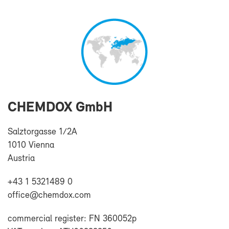
CHEM­DOX GmbH
Salz­tor­gas­se 1/2A
1010 Vien­na
Aus­tria
+43 1 5321489 0
of­fi­ce@chem­dox.com
com­mer­cial re­gis­ter: FN 360052p