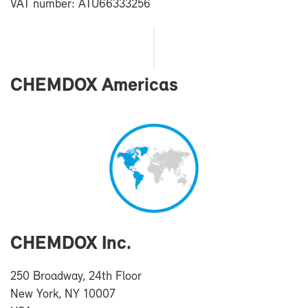
VAT num­ber: ATU66333256
CHEM­DOX Ame­ri­cas
CHEM­DOX Inc.
250 Broad­way, 24th Floor
New York, NY 10007