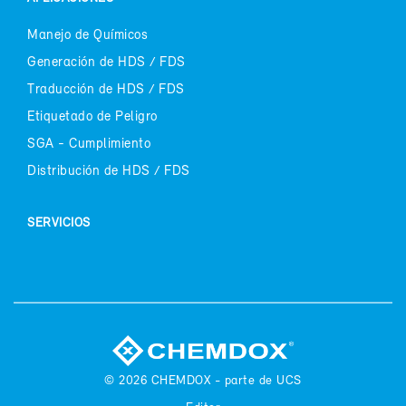
Ma­ne­jo de Quí­mi­cos
Ge­ne­ra­ción de HDS / FDS
Tra­duc­ción de HDS / FDS
Eti­que­ta­do de Pe­li­gro
SGA - Cum­pli­mien­to
Dis­tri­bu­ción de HDS / FDS
SER­VI­CIOS
© 2026
CHEM­DOX - par­te de UCS