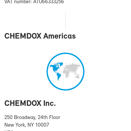
VAT num­ber: ATU66333256
CHEM­DOX Ame­ri­cas
CHEM­DOX Inc.
250 Broad­way, 24th Floor
New York, NY 10007