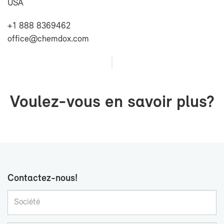
USA
+1 888 8369462
of­fice@chem­dox.com
Voulez-​vous en sa­voir plus?
Contactez-​nous!