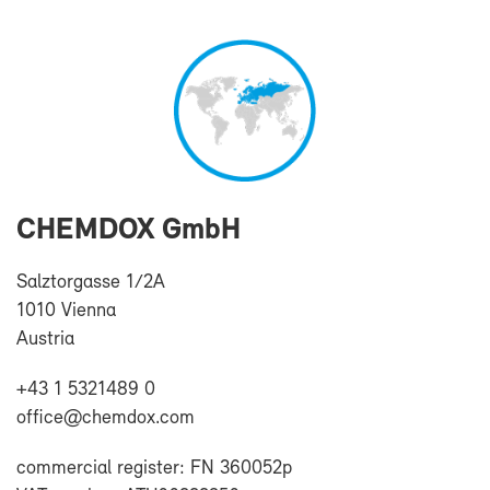
CHEM­DOX GmbH
Salz­tor­gasse 1/2A
1010 Vien­na
Aus­tria
+43 1 5321489 0
of­fice@chem­dox.com
com­mer­cial re­gis­ter: FN 360052p