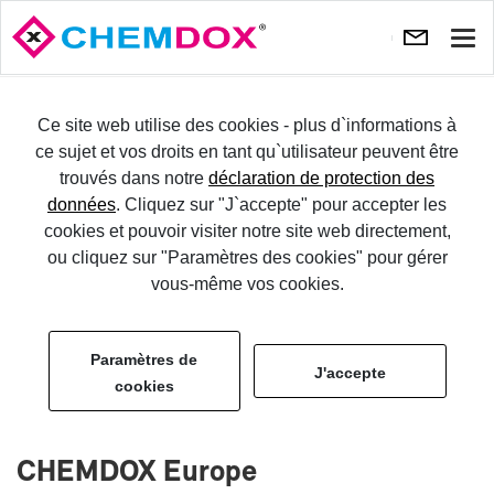
Affi
la
navi
ES­SAYER
Ce site web utilise des cookies - plus d`informations à
ce sujet et vos droits en tant qu`utilisateur peuvent être
trouvés dans notre
déclaration de protection des
CONNEC­TER
données
. Cliquez sur "J`accepte" pour accepter les
cookies et pouvoir visiter notre site web directement,
Men­tions obli­ga­toires
ou cliquez sur "Paramètres des cookies" pour gérer
vous-même vos cookies.
Paramètres de
J'accepte
cookies
CHEM­DOX Eu­rope