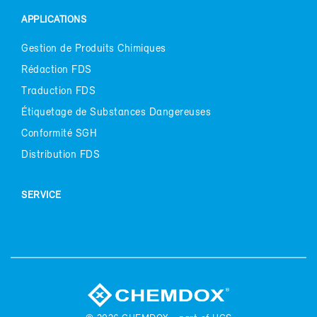
AP­PLI­CA­TIONS
Ges­tion de Pro­duits Chi­miques
Ré­dac­tion FDS
Tra­duc­tion FDS
Éti­que­tage de Sub­stances Dan­ge­reuses
Confor­mi­té SGH
Dis­tri­bu­tion FDS
SER­VICE