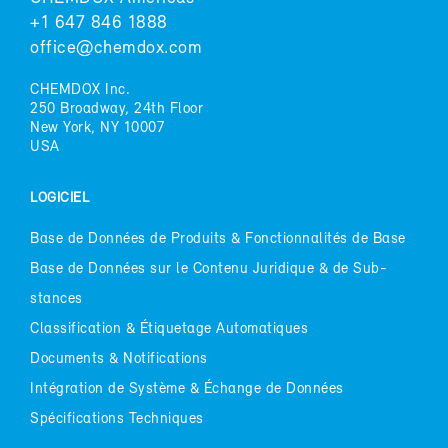
+1 647 846 1888
of­fice@chem­dox.com
CHEM­DOX Inc.
250 Broad­way, 24th Floor
New York, NY 10007
USA
LO­GI­CIEL
Base de Don­nées de Pro­duits & Fonc­tion­na­li­tés de Base
Base de Don­nées sur le Conte­nu Ju­ri­dique & de Sub­
stances
Clas­si­fi­ca­tion & Éti­que­tage Au­to­ma­tiques
Do­cu­ments & No­ti­fi­ca­tions
In­té­gra­tion de Sys­tème & Échange de Don­nées
Spé­ci­fi­ca­tions Tech­niques