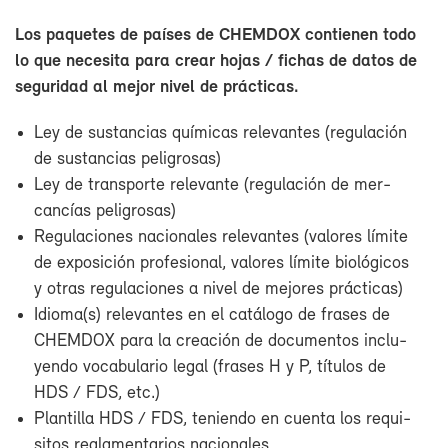
Los pa­que­tes de paí­ses de CHEM­DOX con­tie­nen to­do
lo que ne­ce­si­ta pa­ra crear ho­jas / fi­chas de da­tos de
se­gu­ri­dad al me­jor ni­vel de prác­ti­cas.
Ley de sus­tan­cias quí­mi­cas re­le­van­tes (re­gu­la­ción
de sus­tan­cias pe­li­gro­sas)
Ley de trans­por­te re­le­van­te (re­gu­la­ción de mer­
can­cías pe­li­gro­sas)
Re­gu­la­cio­nes na­cio­na­les re­le­van­tes (va­lo­res lí­mi­te
de ex­po­si­ción pro­fe­sio­nal, va­lo­res lí­mi­te bio­ló­gi­cos
y otras re­gu­la­cio­nes a ni­vel de me­jo­res prác­ti­cas)
Idio­ma(s) re­le­van­tes en el ca­tá­lo­go de fra­ses de
CHEM­DOX pa­ra la crea­ción de do­cu­men­tos in­clu­
yen­do vo­ca­bu­la­rio le­gal (fra­ses H y P, tí­tu­los de
HDS / FDS, etc.)
Plan­ti­lla HDS / FDS, te­nien­do en cuen­ta los re­qui­
si­tos re­gla­men­ta­rios na­cio­na­les