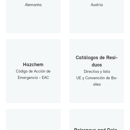
Ale­manha
Aus­tria
Ca­tá­lo­gos de Re­si­
Haz­chem
duos
Có­di­go de Ac­ción de
Di­rec­ti­va y lis­ta
Emer­gen­cia - EAC
UE y Con­ven­ción de Ba­
si­lea