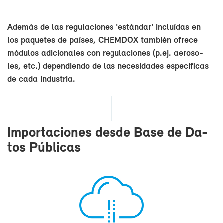
Ade­más de las re­gu­la­cio­nes 'es­tán­dar' in­cluí­das en
los pa­que­tes de paí­ses, CHEM­DOX tam­bién ofre­ce
mó­du­los adi­cio­na­les con re­gu­la­cio­nes (p.ej. ae­ro­so­
les, etc.) de­pen­dien­do de las ne­ce­si­da­des es­pe­cí­fi­cas
de ca­da in­dus­tria.
Im­por­ta­cio­nes des­de Ba­se de Da­
tos Pú­bli­cas