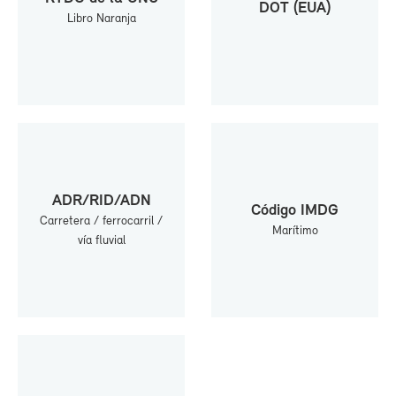
DOT (EUA)
Li­bro Na­ran­ja
ADR/RID/ADN
Có­di­go IMDG
Ca­rre­te­ra / fe­rro­ca­rril /
Ma­rí­ti­mo
vía flu­vial