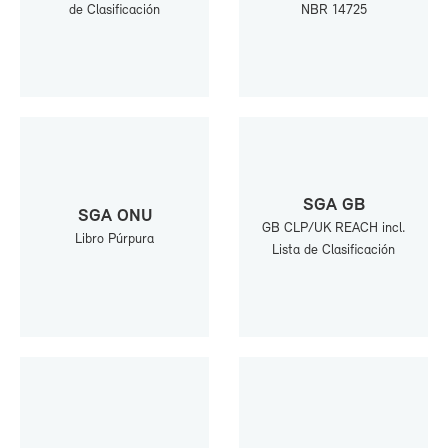
de Cla­si­fi­ca­ción
NBR 14725
SGA GB
SGA ONU
GB CLP/UK REACH incl.
Li­bro Púr­pu­ra
Lis­ta de Cla­si­fi­ca­ción