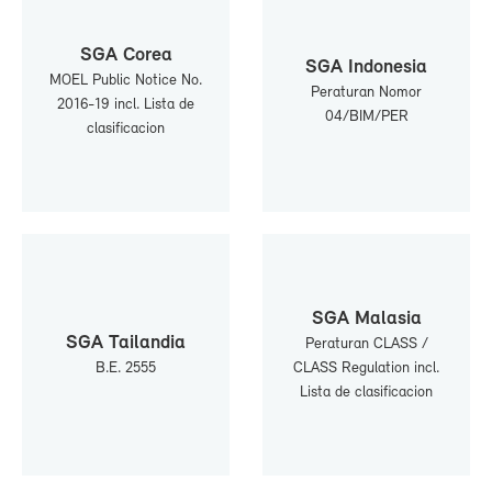
SGA Co­rea
SGA In­do­ne­sia
MOEL Pu­blic No­ti­ce No.
Pe­ra­tu­ran No­mor
2016-19 incl. Lis­ta de
04/BIM/PER
cla­si­fi­ca­cion
SGA Ma­la­sia
SGA Tai­lan­dia
Pe­ra­tu­ran CLASS /
B.E. 2555
CLASS Re­gu­la­tion incl.
Lis­ta de cla­si­fi­ca­cion