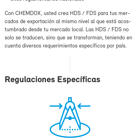
Con CHEM­DOX, us­ted crea HDS / FDS pa­ra tus mer­
ca­dos de ex­por­ta­ción al mis­mo ni­vel al que es­tá acos­
tum­bra­do des­de tu mer­ca­do lo­cal. Las HDS / FDS no
so­lo se tra­du­cen, sino que se trans­for­man, te­nien­do en
cuen­ta di­ver­sos re­que­ri­mien­tos es­pe­cí­fi­cos por país.
Re­gu­la­cio­nes Es­pe­cí­fi­cas