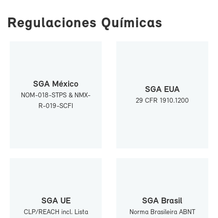
Re­gu­la­cio­nes Quí­mi­cas
SGA Mé­xi­co
SGA EUA
NOM-​018-​STPS & NMX-​
29 CFR 1910.1200
R-019-​SCFI
SGA UE
SGA Bra­sil
CLP/REACH incl. Lis­ta
Nor­ma Bra­si­lei­ra ABNT