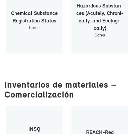
Ha­zar­dous Subs­tan­
Che­mi­cal Subs­tan­ce
ces (Acu­tely, Chro­ni­
Re­gis­tra­tion Sta­tus
cally, and Eco­lo­gi­
Co­rea
cally)
Co­rea
In­ven­ta­rios de ma­te­ria­les –
Co­mer­cia­li­za­ción
INSQ
REACH-​Reg