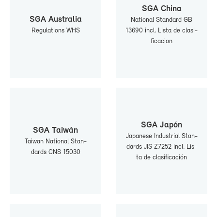
SGA Chi­na
SGA Aus­tra­lia
Na­tio­nal Stan­dard GB
Re­gu­la­tions WHS
13690 incl. Lis­ta de cla­si­
fi­ca­cion
SGA Ja­pón
SGA Tai­wán
Ja­pa­ne­se In­dus­trial Stan­
Tai­wan Na­tio­nal Stan­
dards JIS Z7252 incl. Lis­
dards CNS 15030
ta de cla­si­fi­ca­ción