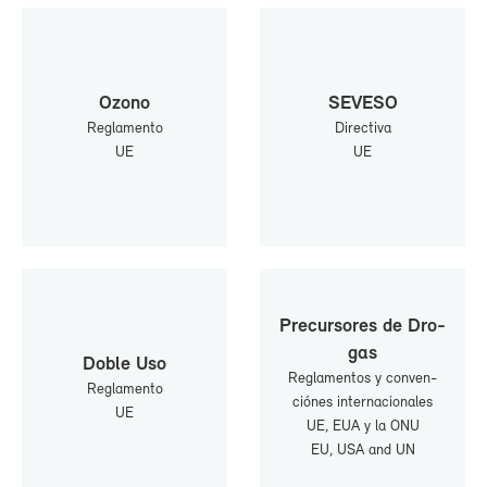
Ozono
SE­VE­SO
Re­gla­men­to
Di­rec­ti­va
UE
UE
Pre­cur­so­res de Dro­
gas
Do­ble Uso
Re­gla­men­tos y con­ven­
Re­gla­men­to
ció­nes in­ter­na­cio­na­les
UE
UE, EUA y la ONU
EU, USA and UN