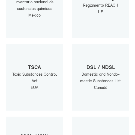
In­ven­ta­rio na­cio­nal de
Re­gla­men­to REACH
sus­tan­cias quí­mi­cas
UE
Mé­xi­co
TS­CA
DSL / NDSL
To­xic Subs­tan­ces Con­trol
Do­mes­tic and Non­do­
Act
mes­tic Subs­tan­ces List
EUA
Ca­na­dá