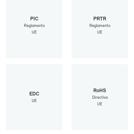
PIC
PRTR
Re­gla­men­to
Re­gla­men­to
UE
UE
RoHS
EDC
Di­rec­ti­va
UE
UE