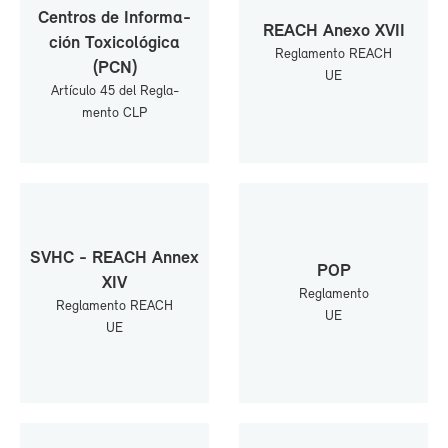
Cen­tros de In­for­ma­
REACH Ane­xo XVII
ción To­xi­co­ló­gi­ca
Re­gla­men­to REACH
(PCN)
UE
Ar­tícu­lo 45 del Re­gla­
men­to CLP
SVHC - REACH An­nex
POP
XIV
Re­gla­men­to
Re­gla­men­to REACH
UE
UE