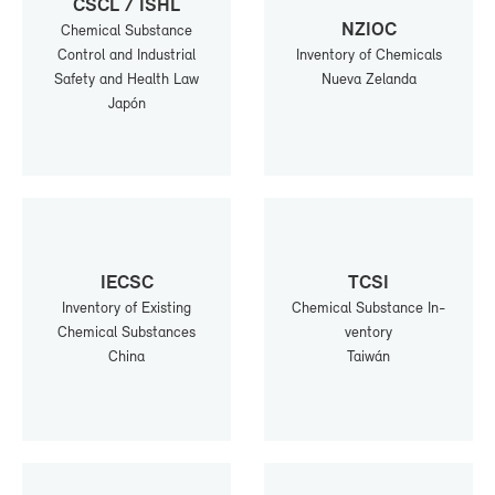
CSCL / ISHL
NZIOC
Che­mi­cal Subs­tan­ce
Con­trol and In­dus­trial
In­ven­tory of Che­mi­cals
Sa­fety and Health Law
Nue­va Ze­lan­da
Ja­pón
IECSC
TC­SI
In­ven­tory of Exis­ting
Che­mi­cal Subs­tan­ce In­
Che­mi­cal Subs­tan­ces
ven­tory
Chi­na
Tai­wán