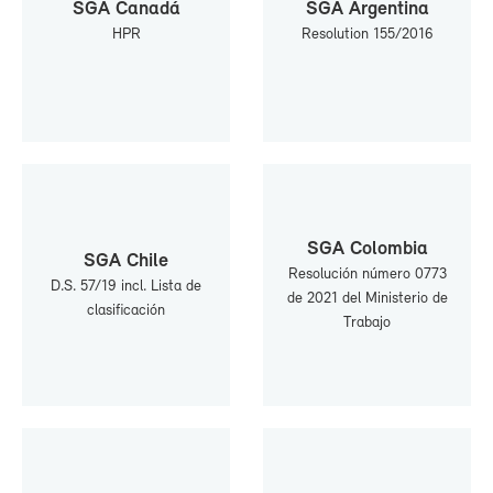
SGA Ca­na­dá
SGA Ar­gen­ti­na
HPR
Re­so­lu­tion 155/2016
SGA Co­lom­bia
SGA Chi­le
Re­so­lu­ción nú­me­ro 0773
D.S. 57/19 incl. Lis­ta de
de 2021 del Mi­nis­te­rio de
cla­si­fi­ca­ción
Tra­ba­jo