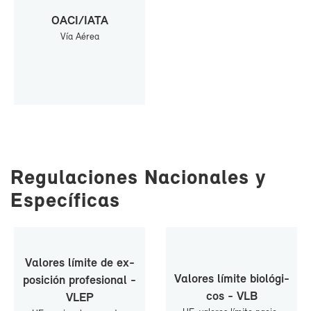
OA­CI/IA­TA
Vía Aé­rea
Re­gu­la­cio­nes Na­cio­na­les y
Es­pe­cí­fi­cas
Va­lo­res lí­mi­te de ex­
Va­lo­res lí­mi­te bio­ló­gi­
po­si­ción pro­fe­sio­nal -
cos - VLB
VLEP