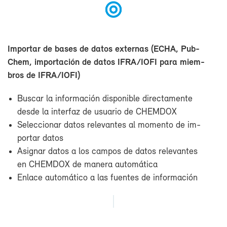
Im­por­tar de ba­ses de da­tos ex­ter­nas (ECHA, Pub­
Chem, im­por­ta­ción de da­tos IFRA/IO­FI pa­ra miem­
bros de IFRA/IO­FI)
Bus­car la in­for­ma­ción dis­po­ni­ble di­rec­ta­men­te
des­de la in­ter­faz de usua­rio de CHEM­DOX
Se­lec­cio­nar da­tos re­le­van­tes al mo­men­to de im­
por­tar da­tos
Asig­nar da­tos a los cam­pos de da­tos re­le­van­tes
en CHEM­DOX de ma­ne­ra au­to­má­ti­ca
En­la­ce au­to­má­ti­co a las fuen­tes de in­for­ma­ción