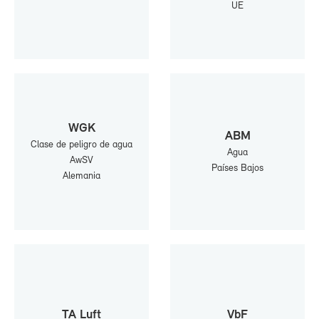
UE
WGK
ABM
Cla­se de pe­li­gro de agua
Agua
AwSV
Paí­ses Ba­jos
Ale­ma­nia
TA Luft
VbF