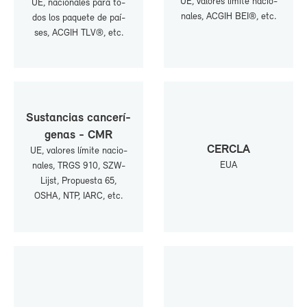
UE, va­lo­res lí­mi­te na­cio­
UE, na­cio­na­les pa­ra to­
na­les, AC­GIH BEI®, etc.
dos los pa­que­te de paí­
ses, AC­GIH TLV®, etc.
Sus­tan­cias can­ce­rí­
ge­nas - CMR
CER­CLA
UE, va­lo­res lí­mi­te na­cio­
EUA
na­les, TRGS 910, SZW-​
Lijst, Pro­pues­ta 65,
OSHA, NTP, IARC, etc.