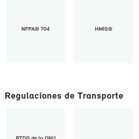
NF­PA® 704
HMIS®
Re­gu­la­cio­nes de Trans­por­te
RTDG de la ONU