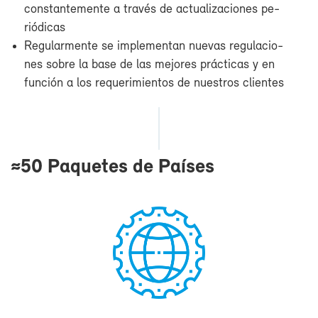
cons­tan­te­men­te a tra­vés de ac­tua­li­za­cio­nes pe­
rió­di­cas
Re­gu­lar­men­te se im­ple­men­tan nue­vas re­gu­la­cio­
nes so­bre la ba­se de las me­jo­res prác­ti­cas y en
fun­ción a los re­que­ri­mien­tos de nues­tros clien­tes
≈50 Pa­que­tes de Paí­ses