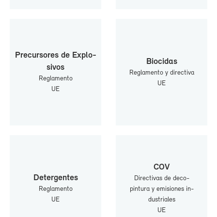
Pre­cur­so­res de Ex­plo­
Bio­ci­das
si­vos
Re­gla­men­to y di­rec­ti­va
Re­gla­men­to
UE
UE
COV
De­ter­gen­tes
Di­rec­ti­vas de deco-​
Re­gla­men­to
pintura y emi­sio­nes in­
UE
dus­tria­les
UE