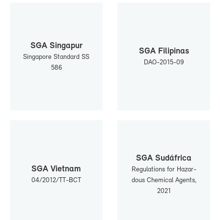
SGA Sin­ga­pur
SGA Fi­li­pi­nas
Sin­ga­po­re Stan­dard SS
DAO-​2015-09
586
SGA Su­dá­fri­ca
SGA Viet­nam
Re­gu­la­tions for Ha­zar­
04/2012/TT-​BCT
dous Che­mi­cal Agents,
2021