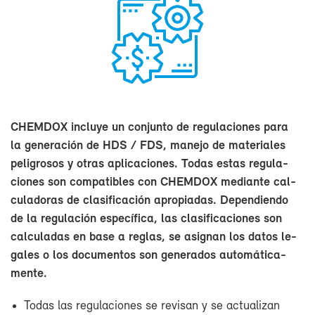
CHEM­DOX in­clu­ye un con­jun­to de re­gu­la­cio­nes pa­ra
la ge­ne­ra­ción de HDS / FDS, ma­ne­jo de ma­te­ria­les
pe­li­gro­sos y otras apli­ca­cio­nes. To­das es­tas re­gu­la­
cio­nes son com­pa­ti­bles con CHEM­DOX me­dian­te cal­
cu­la­do­ras de cla­si­fi­ca­ción apro­pia­das. De­pen­dien­do
de la re­gu­la­ción es­pe­cí­fi­ca, las cla­si­fi­ca­cio­nes son
cal­cu­la­das en ba­se a re­glas, se asig­nan los da­tos le­
ga­les o los do­cu­men­tos son ge­ne­ra­dos au­to­má­ti­ca­
men­te.
To­das las re­gu­la­cio­nes se re­vi­san y se ac­tua­li­zan