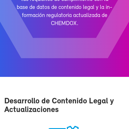
ba­se de da­tos de con­te­ni­do le­gal y la in­
for­ma­ción re­gu­la­to­ria ac­tua­li­za­da de
CHEM­DOX.
De­sa­rro­llo de Con­te­ni­do Le­gal y
Ac­tua­li­za­cio­nes