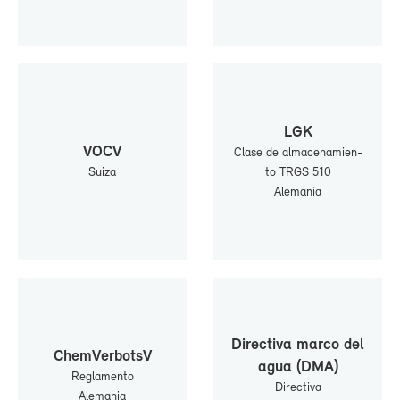
LGK
VOCV
Cla­se de al­ma­ce­na­mien­
Sui­za
to TRGS 510
Ale­ma­nia
Di­rec­ti­va mar­co del
Chem­Ver­botsV
agua (DMA)
Re­gla­men­to
Di­rec­ti­va
Ale­ma­nia