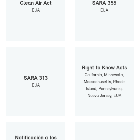
Clean Air Act
SA­RA 355
EUA
EUA
Right to Know Acts
Ca­li­for­nia, Min­ne­so­ta,
SA­RA 313
Mas­sa­chu­setts, Rho­de
EUA
Is­land, Pennsyl­va­nia,
Nue­va Jer­sey, EUA
No­ti­fi­ca­ción a los