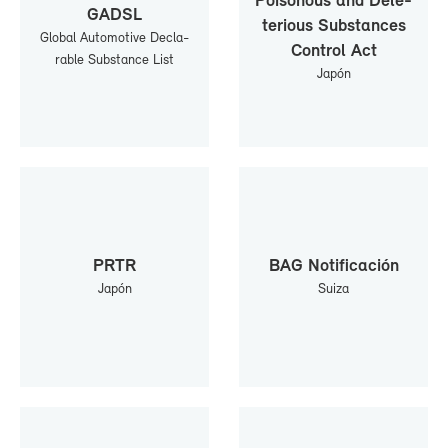
Poi­so­nous and De­le­
GADSL
te­rious Subs­tan­ces
Glo­bal Au­to­mo­ti­ve De­cla­
Con­trol Act
ra­ble Subs­tan­ce List
Ja­pón
PRTR
BAG No­ti­fi­ca­ción
Ja­pón
Sui­za