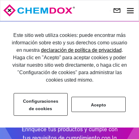
Most
nave
An­
Si
te­
gu
PRUÉ­BA­LO
Este sitio web utiliza cookies: puede encontrar más
rior
te
información sobre esto y sus derechos como usuario
en nuestra
declaración de política de privacidad
.
IN­GRE­SE
Haga clic en "Acepto" para aceptar cookies y poder
visitar nuestro sitio web directamente, o haga clic en
"Configuración de cookies" para administrar las
cookies usted mismo.
Configuraciones
Con­te­ni­do Le­gal y Ba­se
Acepto
de cookies
de Da­tos de Sus­tan­cias
En­ri­que­ce tus pro­duc­tos y cum­ple con
tus re­qui­si­tos de cum­pli­mien­to con la