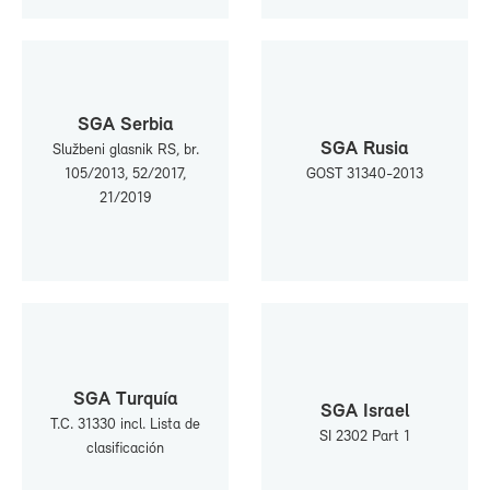
SGA Ser­bia
SGA Ru­sia
Službeni glas­nik RS, br.
105/2013, 52/2017,
GOST 31340-2013
21/2019
SGA Tur­quía
SGA Is­rael
T.C. 31330 incl. Lis­ta de
SI 2302 Part 1
cla­si­fi­ca­ción